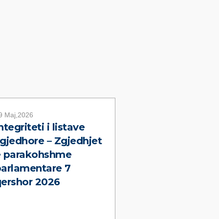
9 Maj,2026
ntegriteti i listave
gjedhore – Zgjedhjet
e parakohshme
arlamentare 7
ershor 2026