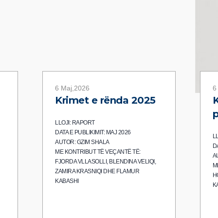
6 Maj,2026
6
Krimet e rënda 2025
K
p
LLOJI: RAPORT
DATA E PUBLIKIMIT: MAJ 2026
L
AUTOR: GZIM SHALA
D
ME KONTRIBUT TË VEÇANTË TË:
A
FJORDA VLLASOLLI, BLENDINA VELIQI,
M
ZAMIRA KRASNIQI DHE FLAMUR
H
KABASHI
K