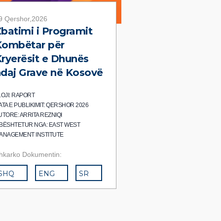
9 Qershor,2026
batimi i Programit
Kombëtar për
ryerësit e Dhunës
daj Grave në Kosovë
LOJI: RAPORT
ATA E PUBLIKIMIT: QERSHOR 2026
UTORE: ARRITA REZNIQI
BËSHTETUR NGA: EAST WEST
ANAGEMENT INSTITUTE
hkarko Dokumentin:
SHQ
ENG
SR