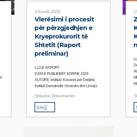
3 Korrik,2026
1
Vlerësimi i procesit
Z
për përzgjedhjen e
Kryeprokurorit të
K
Shtetit (Raport
n
preliminar)
L
D
LLOJI: RAPORT
A
DATA E PUBLIKIMIT: KORRIK 2026
t
M
AUTORE: Instituti i Kosovës për Drejtësi,
M
Instituti Demokratik i Kosovës dhe Lëvizja
Fol
Shkarko Dokumentin:
S
SHQ