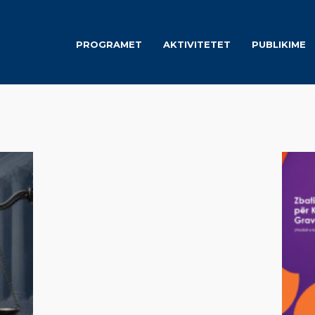
PROGRAMET
AKTIVITETET
PUBLIKIME
pan>Publikimet e Berja e 