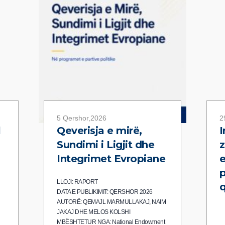
5 Qershor,2026
2
l
Qeverisja e mirë,
I
Sundimi i Ligjit dhe
z
Integrimet Evropiane
p
LLOJI: RAPORT
q
DATA E PUBLIKIMIT: QERSHOR 2026
AUTORË: QEMAJL MARMULLAKAJ, NAIM
JAKAJ DHE MELOS KOLSHI
MBËSHTETUR NGA: National Endowment