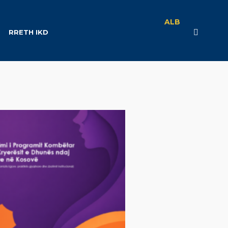
ALB
RRETH IKD
Ligjit</span>