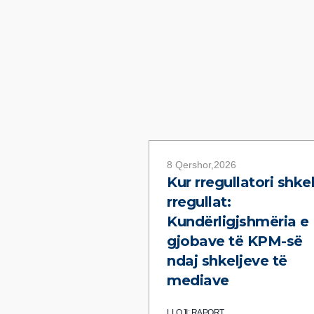
8 Qershor,2026
Kur rregullatori shke
rregullat:
Kundërligjshmëria e
gjobave të KPM-së
ndaj shkeljeve të
mediave
LLOJI: RAPORT