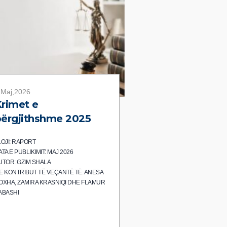
 Maj,2026
rimet e
ërgjithshme 2025
LOJI: RAPORT
ATA E PUBLIKIMIT: MAJ 2026
UTOR: GZIM SHALA
E KONTRIBUT TË VEÇANTË TË: ANESA
OXHA, ZAMIRA KRASNIQI DHE FLAMUR
ABASHI