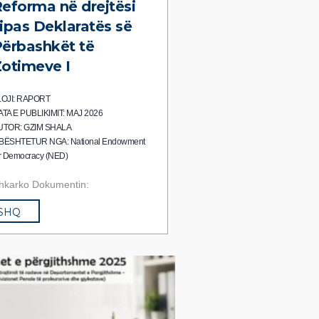
eforma në drejtësi
ipas Deklaratës së
ërbashkët të
otimeve I
LOJI: RAPORT
ATA E PUBLIKIMIT: MAJ 2026
UTOR: GZIM SHALA
BËSHTETUR NGA: National Endowment
r Democracy (NED)
hkarko Dokumentin:
SHQ