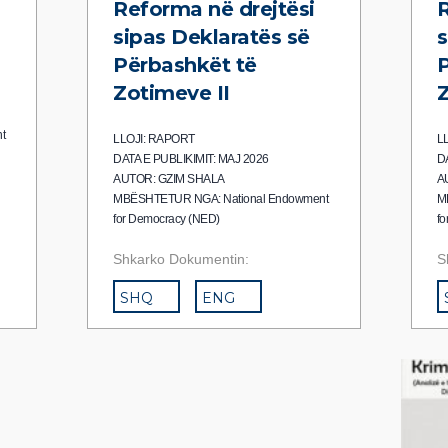
Reforma në drejtësi
R
sipas Deklaratës së
s
Përbashkët të
P
Zotimeve II
Z
t
LLOJI: RAPORT
L
DATA E PUBLIKIMIT: MAJ 2026
D
AUTOR: GZIM SHALA
A
MBËSHTETUR NGA: National Endowment
M
for Democracy (NED)
fo
Shkarko Dokumentin:
S
SHQ
ENG