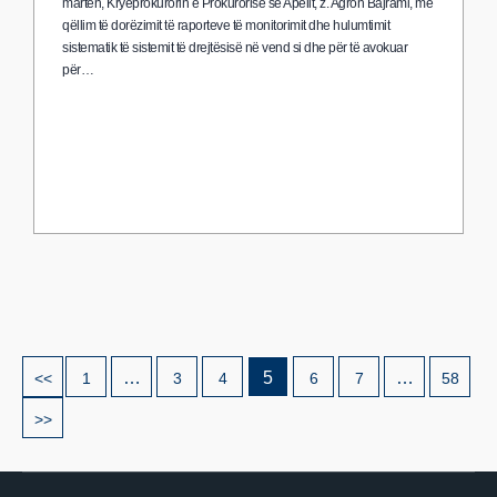
martën, Kryeprokurorin e Prokurorisë së Apelit, z. Agron Bajrami, me
qëllim të dorëzimit të raporteve të monitorimit dhe hulumtimit
sistematik të sistemit të drejtësisë në vend si dhe për të avokuar
për…
…
5
…
<<
1
3
4
6
7
58
>>