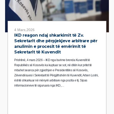
4 Mars,2026
IKD reagon ndaj shkarkimit të Zv.
Sekretarit dhe përpjekjeve arbitrare për
anulimin e procesit të emërimit të
Sekretarit të Kuvendit
Prishtinë, 4 mars 2026 – IKD nga burime brenda Kuvendit të
Republikës së Kosovës ka kuptuar se sot, në ditën kur pritet të
mbahet seanca për zgjedhjen e Presidentit/es së Kosovës,
Zëvendësuesi i Sekretarit të Përgjithshëm të Kuvendit, Arben Loshi,
është shkarkuar në mënyrë arbitrare nga pozita e tij. Sipas
informacioneve të siguruara nga IKD,…