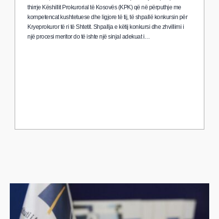
thirrje Këshillit Prokurorial të Kosovës (KPK) që në përputhje me
kompetencat kushtetuese dhe ligjore të tij, të shpallë konkursin për
Kryeprokuror të ri të Shtetit. Shpallja e këtij konkursi dhe zhvillimi i
një procesi meritor do të ishte një sinjal adekuat i…