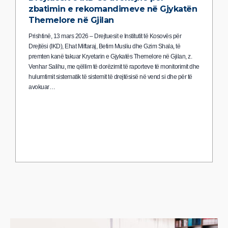
zbatimin e rekomandimeve në Gjykatën
Themelore në Gjilan
Prishtinë, 13 mars 2026 – Drejtuesit e Institutit të Kosovës për
Drejtësi (IKD), Ehat Miftaraj, Betim Musliu dhe Gzim Shala, të
premten kanë takuar Kryetarin e Gjykatës Themelore në Gjilan, z.
Venhar Salihu, me qëllim të dorëzimit të raporteve të monitorimit dhe
hulumtimit sistematik të sistemit të drejtësisë në vend si dhe për të
avokuar…