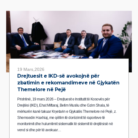
19 Mars,2026
Drejtuesit e IKD-së avokojnë për
zbatimin e rekomandimeve në Gjykatën
Themelore në Pejë
Prishtinë, 19 mars 2026 – Drejtuesit e Institutit të Kosovës për
Drejtësi (IKD), Ehat Miftaraj, Betim Musliu dhe Gzim Shala, të
mërkurën kanë takuar Kryetarin e Gjykatës Themelore në Pejë, z.
Shemsedin Haxhiaj, me qëllim të dorëzimit të raporteve të
monitorimit dhe hulumtimit sistematik të sistemit të drejtësisë në
vend si dhe për të avokuar…