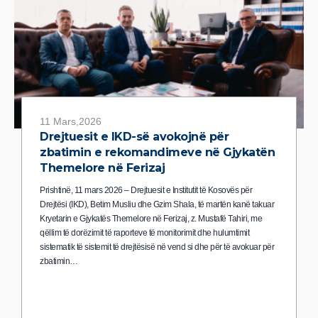
11 Mars,2026
Drejtuesit e IKD-së avokojnë për
zbatimin e rekomandimeve në Gjykatën
Themelore në Ferizaj
Prishtinë, 11 mars 2026 – Drejtuesit e Institutit të Kosovës për
Drejtësi (IKD), Betim Musliu dhe Gzim Shala, të martën kanë takuar
Kryetarin e Gjykatës Themelore në Ferizaj, z. Mustafë Tahiri, me
qëllim të dorëzimit të raporteve të monitorimit dhe hulumtimit
sistematik të sistemit të drejtësisë në vend si dhe për të avokuar për
zbatimin…