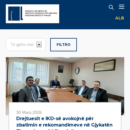
ALB
FILTRO
30 Mars,2026
Drejtuesit e IKD-së avokojnë për
zbatimin e rekomandimeve në Gjykatën