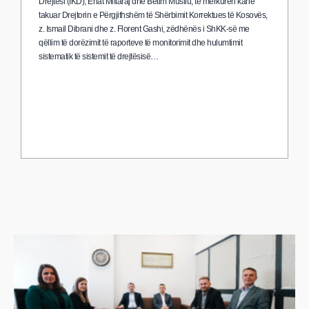
Drejtësi (IKD), Ehat Miftaraj dhe Betim Musliu, të mërkurën kanë
takuar Drejtorin e Përgjithshëm të Shërbimit Korrektues të Kosovës,
z. Ismail Dibrani dhe z. Florent Gashi, zëdhënës i ShKK-së me
qëllim të dorëzimit të raporteve të monitorimit dhe hulumtimit
sistematik të sistemit të drejtësisë…