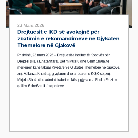
23 Mars,2026
Drejtuesit e IKD-së avokojnë për
zbatimin e rekomandimeve në Gjykatën
Themelore në Gjakovë
Prishtinë, 23 mars 2026 – Drejtuesit e Institutit të Kosovës për
Drejtësi (IKD), Ehat Miftaraj, Betim Musliu dhe Gzim Shala, të
mërkurën kanë takuar Kryetaren e Gjykatës Themelore në Gjakovë,
znj. Fëllanza Knushaj, gjyqtaren dhe anëtaren e KGjK-së, znj.
Mirjeta Shala dhe administratorin e kësaj gjykate z. Rudin Elezi me
qëllim të dorëzimit të raporteve…