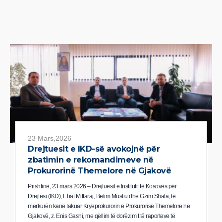
23 Mars,2026
Drejtuesit e IKD-së avokojnë për
zbatimin e rekomandimeve në
Prokurorinë Themelore në Gjakovë
Prishtinë, 23 mars 2026 – Drejtuesit e Institutit të Kosovës për
Drejtësi (IKD), Ehat Miftaraj, Betim Musliu dhe Gzim Shala, të
mërkurën kanë takuar Kryeprokurorin e Prokurorisë Themelore në
Gjakovë, z. Enis Gashi, me qëllim të dorëzimit të raporteve të