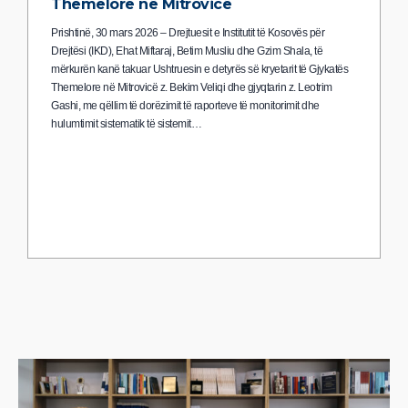
Themelore në Mitrovicë
Prishtinë, 30 mars 2026 – Drejtuesit e Institutit të Kosovës për
Drejtësi (IKD), Ehat Miftaraj, Betim Musliu dhe Gzim Shala, të
mërkurën kanë takuar Ushtruesin e detyrës së kryetarit të Gjykatës
Themelore në Mitrovicë z. Bekim Veliqi dhe gjyqtarin z. Leotrim
Gashi, me qëllim të dorëzimit të raporteve të monitorimit dhe
hulumtimit sistematik të sistemit…