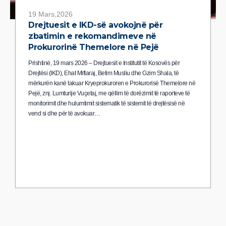
19 Mars,2026
Drejtuesit e IKD-së avokojnë për
zbatimin e rekomandimeve në
Prokurorinë Themelore në Pejë
Prishtinë, 19 mars 2026 – Drejtuesit e Institutit të Kosovës për
Drejtësi (IKD), Ehat Miftaraj, Betim Musliu dhe Gzim Shala, të
mërkurën kanë takuar Kryeprokuroren e Prokurorisë Themelore në
Pejë, znj. Lumturije Vuçetaj, me qëllim të dorëzimit të raporteve të
monitorimit dhe hulumtimit sistematik të sistemit të drejtësisë në
vend si dhe për të avokuar…