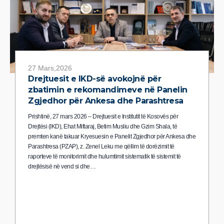
27 Mars,2026
Drejtuesit e IKD-së avokojnë për
zbatimin e rekomandimeve në Panelin
Zgjedhor për Ankesa dhe Parashtresa
Prishtinë, 27 mars 2026 – Drejtuesit e Institutit të Kosovës për
Drejtësi (IKD), Ehat Miftaraj, Betim Musliu dhe Gzim Shala, të
premten kanë takuar Kryesuesin e Panelit Zgjedhor për Ankesa dhe
Parashtresa (PZAP), z. Zenel Leku me qëllim të dorëzimit të
raporteve të monitorimit dhe hulumtimit sistematik të sistemit të
drejtësisë në vend si dhe…