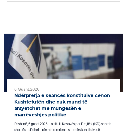
6 Gusht,2026
Ndërprerja e seancës konstituive cenon
Kushtetutën dhe nuk mund të
arsyetohet me mungesën e
marrëveshjes politike
Prishtinë, 6 gusht 2026 – nstituti i Kosovës për Drejtësi (IKD) shpreh
shqetësim të thellë për ndërprerjen e seancës konstituive të