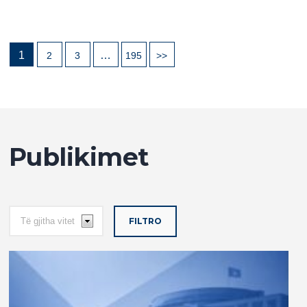
1
…
2
3
195
>>
Publikimet
FILTRO