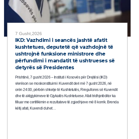
7 Gusht,2026
IKD: Vazhdimi i seancës jashtë afatit
kushtetues, deputetë që vazhdojnë të
ushtrojnë funksione ministrore dhe
përfundimi i mandatit të ushtrueses së
detyrës së Presidentes
Prishtinë, 7 gusht 2026 – Instituti i Kosovës për Drejtësi (IKD)
vlerëson se moskonstituimi i Kuvendit deri më 7 gusht 2026, në
orën 24:00, përbën shkelje të Kushtetutës, Rregullores së Kuvendit
dhe të aktgjykimeve të Gjykatës Kushtetuese. Afati tridhjetëditor ka
filluar me certifikimin e rezultateve të zgjedhjeve më 8 korrik. Brenda
këtij afati, Kuvendi duhet…