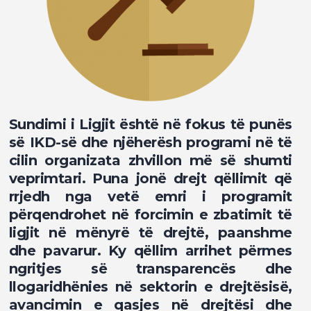
Sundimi i Ligjit është në fokus të punës
së IKD-së dhe njëherësh programi në të
cilin organizata zhvillon më së shumti
veprimtari. Puna jonë drejt qëllimit që
rrjedh nga vetë emri i programit
përqendrohet në forcimin e zbatimit të
ligjit në mënyrë të drejtë, paanshme
dhe pavarur. Ky qëllim arrihet përmes
ngritjes së transparencës dhe
llogaridhënies në sektorin e drejtësisë,
avancimin e qasjes në drejtësi dhe