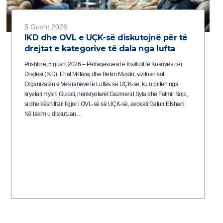
5 Gusht,2026
IKD dhe OVL e UÇK-së diskutojnë për të
drejtat e kategorive të dala nga lufta
Prishtinë, 5 gusht 2026 – Përfaqësuesit e Institutit të Kosovës për
Drejtësi (IKD), Ehat Miftaraj dhe Betim Musliu, vizituan sot
Organizatën e Veteranëve të Luftës së UÇK-së, ku u pritën nga
kryetari Hysni Gucati, nënkryetarët Gazmend Syla dhe Fatmir Sopi,
si dhe këshilltari ligjor i OVL-së së UÇK-së, avokati Gafurr Elshani.
Në takim u diskutuan…