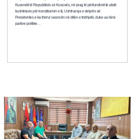
Kuvendit të Republikës së Kosovës, në prag të përfundimit të afatit
kushtetues për konstituimin e tij. Ushtruesja e detyrës së
Presidentes e ka thirrur seancën në ditën e tridhjetë, duke ua lënë
partive politike…