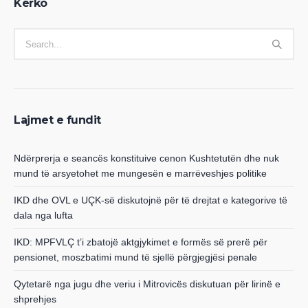
Kërko
Lajmet e fundit
Ndërprerja e seancës konstituive cenon Kushtetutën dhe nuk
mund të arsyetohet me mungesën e marrëveshjes politike
IKD dhe OVL e UÇK-së diskutojnë për të drejtat e kategorive të
dala nga lufta
IKD: MPFVLÇ t’i zbatojë aktgjykimet e formës së prerë për
pensionet, moszbatimi mund të sjellë përgjegjësi penale
Qytetarë nga jugu dhe veriu i Mitrovicës diskutuan për lirinë e
shprehjes