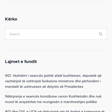
Kërko
Lajmet e fundit
IKD: Vazhdimi i seancës jashtë afatit kushtetues, deputetë që
vazhdojnë të ushtrojnë funksione ministrore dhe përfundimi i
mandatit të ushtrueses së detyrës së Presidentes
Ndërprerja e seancës konstituive cenon Kushtetutën dhe nuk
mund të arsyetohet me mungesën e marrëveshjes politike
IKD dhe OVL e UÇK-së diskutojnë për të drejtat e kategorive të