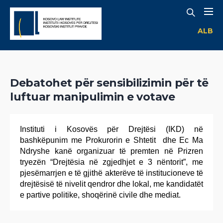
ALB
Debatohet për sensibilizimin për të
luftuar manipulimin e votave
Instituti i Kosovës për Drejtësi (IKD) në
bashkëpunim me Prokurorin e Shtetit dhe Ec Ma
Ndryshe kanë organizuar të premten në Prizren
tryezën “Drejtësia në zgjedhjet e 3 nëntorit”, me
pjesëmarrjen e të gjithë akterëve të institucioneve të
drejtësisë të nivelit qendror dhe lokal, me kandidatët
e partive politike, shoqërinë civile dhe mediat.