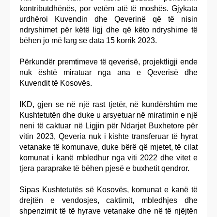
kontributdhënës, por vetëm atë të moshës. Gjykata
urdhëroi Kuvendin dhe Qeverinë që të nisin
ndryshimet për këtë ligj dhe që këto ndryshime të
bëhen jo më larg se data 15 korrik 2023.
Përkundër premtimeve të qeverisë, projektligji ende
nuk është miratuar nga ana e Qeverisë dhe
Kuvendit të Kosovës.
IKD, gjen se në një rast tjetër, në kundërshtim me
Kushtetutën dhe duke u arsyetuar në miratimin e një
neni të caktuar në Ligjin për Ndarjet Buxhetore për
vitin 2023, Qeveria nuk i kishte transferuar të hyrat
vetanake të komunave, duke bërë që mjetet, të cilat
komunat i kanë mbledhur nga viti 2022 dhe vitet e
tjera paraprake të bëhen pjesë e buxhetit qendror.
Sipas Kushtetutës së Kosovës, komunat e kanë të
drejtën e vendosjes, caktimit, mbledhjes dhe
shpenzimit të të hyrave vetanake dhe në të njëjtën