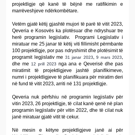
projektligje që kanë të bëjnë me ratifikimin e
marrëveshjeve ndërkombëtare.
Vetëm gjatë këtij gjashtë mujori të parë të vitit 2023,
Qeveria e Kosovës ka plotësuar dhe ndryshuar tre
herë programin legjislativ. Programi Legjislativ i
miratuar me 25 janar të këtij viti fillimisht përmbante
100 projektligje, por pas ndryshimit dhe plotësimit të
programit legjislativ me
,
,
31 janar 2023
9 mars 2023
dhe me
nga ana e Qeverisë dhe pas
12 prill 2023
miratimit të projektligjeve jashtë planifikimeve,
numri i projektligjeve të planifikuara për miratim deri
në fund të vitit 2023, arriti në 131 projektligje.
Qeveria nuk përfshiu në programin legjislativ për
vitin 2023, 26 projektligje, të cilat kanë qenë në plan
programin legjislativ për vitin 2022, dhe të cilat nuk
janë miratuar gjatë vitit të cekur.
Në mesin e këtyre projektligjeve janë ai për