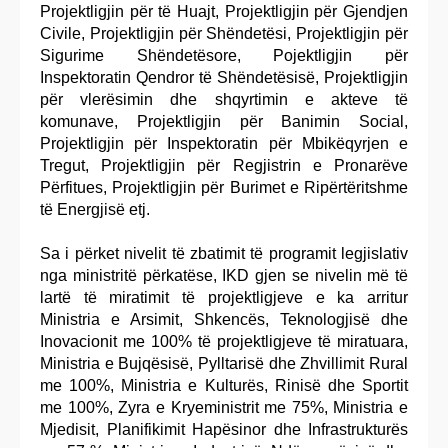
Projektligjin për të Huajt, Projektligjin për Gjendjen
Civile, Projektligjin për Shëndetësi, Projektligjin për
Sigurime Shëndetësore, Pojektligjin për
Inspektoratin Qendror të Shëndetësisë, Projektligjin
për vlerësimin dhe shqyrtimin e akteve të
komunave, Projektligjin për Banimin Social,
Projektligjin për Inspektoratin për Mbikëqyrjen e
Tregut, Projektligjin për Regjistrin e Pronarëve
Përfitues, Projektligjin për Burimet e Ripërtëritshme
të Energjisë etj.
Sa i përket nivelit të zbatimit të programit legjislativ
nga ministritë përkatëse, IKD gjen se nivelin më të
lartë të miratimit të projektligjeve e ka arritur
Ministria e Arsimit, Shkencës, Teknologjisë dhe
Inovacionit me 100% të projektligjeve të miratuara,
Ministria e Bujqësisë, Pylltarisë dhe Zhvillimit Rural
me 100%, Ministria e Kulturës, Rinisë dhe Sportit
me 100%, Zyra e Kryeministrit me 75%, Ministria e
Mjedisit, Planifikimit Hapësinor dhe Infrastrukturës