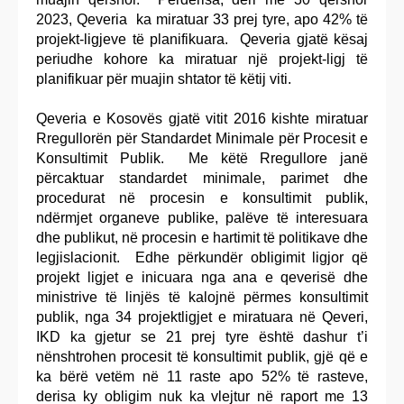
2023, Qeveria ka miratuar 33 prej tyre, apo 42% të
projekt-ligjeve të planifikuara. Qeveria gjatë kësaj
periudhe kohore ka miratuar një projekt-ligj të
planifikuar për muajin shtator të këtij viti.
Qeveria e Kosovës gjatë vitit 2016 kishte miratuar
Rregullorën për Standardet Minimale për Procesit e
Konsultimit Publik. Me këtë Rregullore janë
përcaktuar standardet minimale, parimet dhe
procedurat në procesin e konsultimit publik,
ndërmjet organeve publike, palëve të interesuara
dhe publikut, në procesin e hartimit të politikave dhe
legjislacionit. Edhe përkundër obligimit ligjor që
projekt ligjet e inicuara nga ana e qeverisë dhe
ministrive të linjës të kalojnë përmes konsultimit
publik, nga 34 projektligjet e miratuara në Qeveri,
IKD ka gjetur se 21 prej tyre është dashur t’i
nënshtrohen procesit të konsultimit publik, gjë që e
ka bërë vetëm në 11 raste apo 52% të rasteve,
derisa ky obligim nuk ka vlejtur në raport me 13