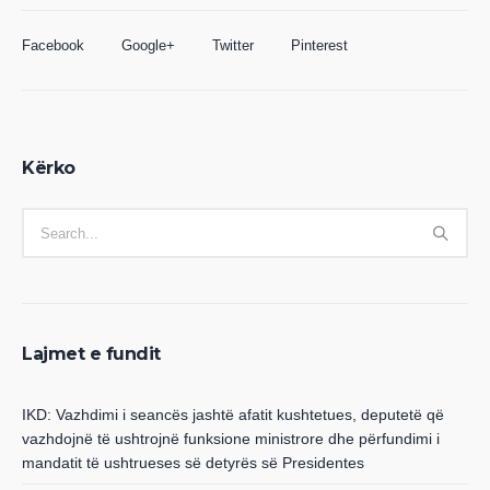
Facebook
Google+
Twitter
Pinterest
Kërko
Lajmet e fundit
IKD: Vazhdimi i seancës jashtë afatit kushtetues, deputetë që
vazhdojnë të ushtrojnë funksione ministrore dhe përfundimi i
mandatit të ushtrueses së detyrës së Presidentes