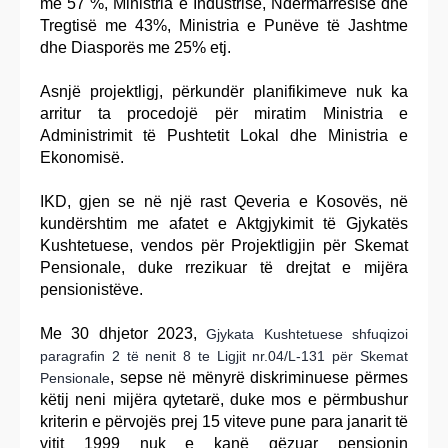
me 57 %, Ministria e Industrisë, Ndërmarrësisë dhe
Tregtisë me 43%, Ministria e Punëve të Jashtme
dhe Diasporës me 25% etj.
Asnjë projektligj, përkundër planifikimeve nuk ka
arritur ta procedojë për miratim Ministria e
Administrimit të Pushtetit Lokal dhe Ministria e
Ekonomisë.
IKD, gjen se në një rast Qeveria e Kosovës, në
kundërshtim me afatet e Aktgjykimit të Gjykatës
Kushtetuese, vendos për Projektligjin për Skemat
Pensionale, duke rrezikuar të drejtat e mijëra
pensionistëve.
Me 30 dhjetor 2023,
Gjykata Kushtetuese shfuqizoi
paragrafin 2 të nenit 8 te Ligjit nr.04/L-131 për Skemat
, sepse në mënyrë diskriminuese përmes
Pensionale
këtij neni mijëra qytetarë, duke mos e përmbushur
kriterin e përvojës prej 15 viteve pune para janarit të
vitit 1999 nuk e kanë gëzuar pensionin