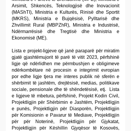
Arsimit, Shkencës, Teknologjisë dhe Inovacionit
(MAShTI), Ministria e Kulturës, Rinisë dhe Sportit
(MKRS), Ministria e Bujqësisë, Pylltarisë dhe
Zhvillimit Rural (MBPZhR), Ministria e Industrisë,
Ndërmarrësisë dhe Tregtisë dhe Ministria e
Ekonomisë (ME).
Lista e projekt-ligjeve që janë paraparë për miratim
gjatë gjashtëmujorit të parë të vitit 2023, përfshinë
ligje që ndërlidhen me përmbushjen e obligimeve
ndërkombëtare në procesin e integrimit evropian
por edhe ligje tjera me interes publik në sferën e
shërbimit të jashtëm, drejtësisë, medias, politikave
sociale, pensionale dhe të shëndetësisë, etj. Lista
e ligjeve të mbetura, përfshinë, Projekt Kodin Civil,
Projektligjin për Shërbimin e Jashtëm, Projektligjin
e punës, Projektligjin për Diasporën, Projektligjin
për Komisionin e Pavarur të Mediave, Projektligjin
për për Noterinë, Projektligjin për Gjykatat,
Projektligjin për Këshillin Gjyqësor të Kosovës,