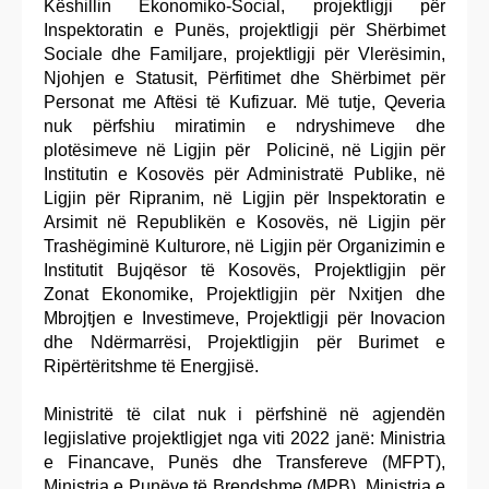
Këshillin Ekonomiko-Social, projektligji për
Inspektoratin e Punës, projektligji për Shërbimet
Sociale dhe Familjare, projektligji për Vlerësimin,
Njohjen e Statusit, Përfitimet dhe Shërbimet për
Personat me Aftësi të Kufizuar. Më tutje, Qeveria
nuk përfshiu miratimin e ndryshimeve dhe
plotësimeve në Ligjin për Policinë, në Ligjin për
Institutin e Kosovës për Administratë Publike, në
Ligjin për Ripranim, në Ligjin për Inspektoratin e
Arsimit në Republikën e Kosovës, në Ligjin për
Trashëgiminë Kulturore, në Ligjin për Organizimin e
Institutit Bujqësor të Kosovës, Projektligjin për
Zonat Ekonomike, Projektligjin për Nxitjen dhe
Mbrojtjen e Investimeve, Projektligji për Inovacion
dhe Ndërmarrësi, Projektligjin për Burimet e
Ripërtëritshme të Energjisë.
Ministritë të cilat nuk i përfshinë në agjendën
legjislative projektligjet nga viti 2022 janë: Ministria
e Financave, Punës dhe Transfereve (MFPT),
Ministria e Punëve të Brendshme (MPB), Ministria e