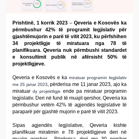
Prishtinë, 1 korrik 2023
–
Qeveria e Kosovës ka
përmbushur 42% të programit legjislativ për
gjashtëmujorin e parë të vitit 2023, ku përfshihen
34 projektligje të miratuara nga 78 të
planifikuara. Qeveria nuk përmbushi standardet
e konsultimit publik në afërsisht 50% të
projektligjeve.
Qeveria e Kosovës e ka
miratuar programin legjislativ
, përderisa me 11 janar 2023, ajo ka
me 25 janar 2023
miratuar
ende pa miratuar programin
dy projektligje
legjislativ. Deri në fund të muajit qershor, Qeveria ka
përmbushur vetëm 42% të agjendës legjislative të
paraparë për gjashtë mujorin e parë të vitit 2023.
Sipas agjendës legjislative, Qeveria kishte
planifikuar miratimin e 78 projektligjeve deri në
muajin qershor. Përderisa, deri me 30 qershor