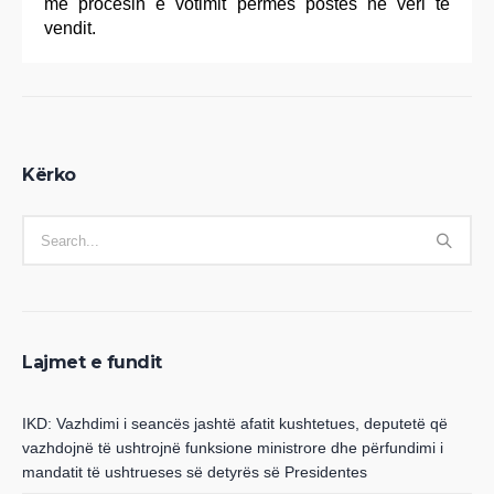
me procesin e votimit përmes postës në veri të
vendit.
Kërko
Lajmet e fundit
IKD: Vazhdimi i seancës jashtë afatit kushtetues, deputetë që
vazhdojnë të ushtrojnë funksione ministrore dhe përfundimi i
mandatit të ushtrueses së detyrës së Presidentes