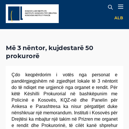
ALB
Më 3 nëntor, kujdestarë 50
prokurorë
Çdo keqpërdorim i votës nga personat e
pandërgjegjshëm në zgjedhjet lokale të 3 nëntorit
do të ndiqet me urgjencë nga organet e rendit. Për
këtë Këshilli Prokurorial në bashkëpunim me
Policinë e Kosovës, KQZ-në dhe Panelin për
Ankesa e Parashtresa ka nisur përgatitjet duke
nënshkruar një memorandum. Instituti i Kosovës për
Drejtësi ka mbajtur një takim në Prizren me organet
e rendit dhe Prokurorinë, të cilët kanë shprehur