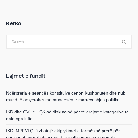
Kërko
Lajmet e fundit
Ndërprerja e seancës konstituive cenon Kushtetutën dhe nuk
mund të arsyetohet me mungesën e marrëveshjes politike
IKD dhe OVL e UÇK-së diskutojnë për të drejtat e kategorive të
dala nga lufta
IKD: MPFVLÇ t’i zbatojë aktgjykimet e formës së prerë për
pensionet, moszbatimi mund të sjellë përgjegjësi penale