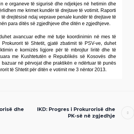
n e organeve të sigurisë dhe ndjekjes në hetimin dhe
lidhen me krimet kundër të drejtave të votimit. Raporti
të drejtësisë ndaj veprave penale kundër të drejtave të
dhën para ditës së zgjedhjeve dhe ditën e zgjedhjeve.
uhet avancuar edhe më tutje koordinimin në mes të
rokurorit të Shtetit, gjatë zbatimit të PSV-ve, duhet
timin e kornizës ligjore për të mbrojtur liritë dhe të
rantuara me Kushtetutën e Republikës së Kosovës dhe
 bazuar në përvojat dhe praktikën e ndërtuar të punës
orit të Shtetit për ditën e votimit me 3 nëntor 2013.
rorisë dhe
IKD: Progres i Prokurorisë dhe
PK-së në zgjedhje