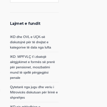
Lajmet e fundit
IKD dhe OVL e UÇK-së
diskutojnë për të drejtat e
kategorive të dala nga lufta
IKD: MPFVLÇ t’i zbatojë
aktgjykimet e formës së prerë
për pensionet, moszbatimi
mund të sjellë përgjegjësi
penale
Qytetarë nga jugu dhe veriu i
Mitrovicës diskutuan për lirinë e
shprehjes
IKD nis mbledhjen e