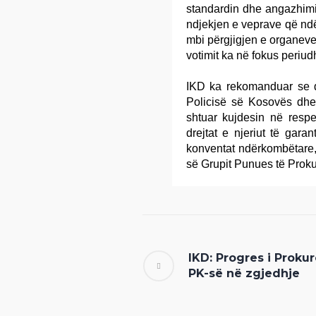
standardin dhe angazhimi
ndjekjen e veprave që ndër
mbi përgjigjen e organeve 
votimit ka në fokus periu
IKD ka rekomanduar se d
Policisë së Kosovës dhe P
shtuar kujdesin në respek
drejtat e njeriut të ga
konventat ndërkombëtare,
së Grupit Punues të Prokur
IKD: Progres i Proku
PK-së në zgjedhje