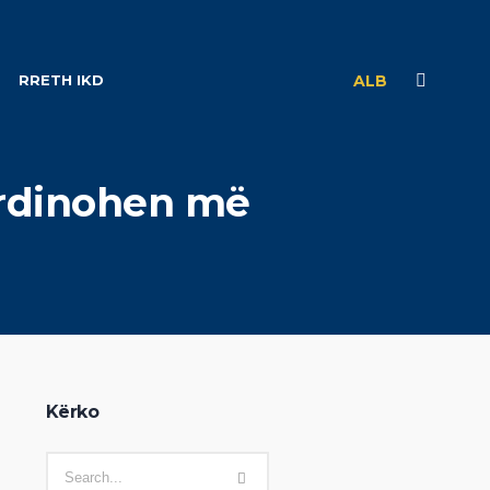
RRETH IKD
ALB
ordinohen më
Kërko