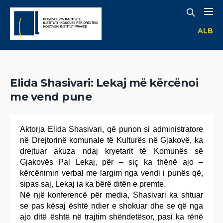
ALB
Elida Shasivari: Lekaj më kërcënoi
me vend pune
Aktorja Elida Shasivari, që punon si administratore
në Drejtorinë komunale të Kulturës në Gjakovë, ka
drejtuar akuza ndaj kryetarit të Komunës së
Gjakovës Pal Lekaj, për – siç ka thënë ajo –
kërcënimin verbal me largim nga vendi i punës që,
sipas saj, Lekaj ia ka bërë ditën e premte.
Në një konferencë për media, Shasivari ka shtuar
se pas kësaj është ndier e shokuar dhe se që nga
ajo ditë është në trajtim shëndetësor, pasi ka rënë