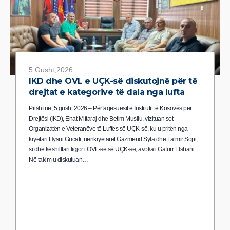
5 Gusht,2026
IKD dhe OVL e UÇK-së diskutojnë për të
drejtat e kategorive të dala nga lufta
Prishtinë, 5 gusht 2026 – Përfaqësuesit e Institutit të Kosovës për
Drejtësi (IKD), Ehat Miftaraj dhe Betim Musliu, vizituan sot
Organizatën e Veteranëve të Luftës së UÇK-së, ku u pritën nga
kryetari Hysni Gucati, nënkryetarët Gazmend Syla dhe Fatmir Sopi,
si dhe këshilltari ligjor i OVL-së së UÇK-së, avokati Gafurr Elshani.
Në takim u diskutuan…