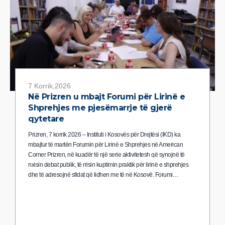
7 Korrik,2026
Në Prizren u mbajt Forumi për Lirinë e
Shprehjes me pjesëmarrje të gjerë
qytetare
Prizren, 7 korrik 2026 – Instituti i Kosovës për Drejtësi (IKD) ka
mbajtur të martën Forumin për Lirinë e Shprehjes në American
Corner Prizren, në kuadër të një serie aktivitetesh që synojnë të
nxisin debat publik, të rrisin kuptimin praktik për lirinë e shprehjes
dhe të adresojnë sfidat që lidhen me të në Kosovë. Forumi…