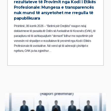
rezultateve të Provimit nga Kodi i Etikës
Profesionale: Mungesa e transparencës
nuk mund të arsyetohet me rregulla të
papublikuara
Prishtinë, 06 korrik 2026 – “Betimi për Drejtësi” reagon ndaj
deklarimeve të pasakta të Odës së Avokatëve të Kosovës (OAK), të
paraqitura në të ashtuquajturin “demant” lidhur me raportimin për
vonesën në shpalljen e rezultateve të provimit nga Kodi i Etikës
Profesionale të avokatëve. Në vend që të adresojë çështjet e
ngritura, OAK-ja ka zgjedhur…