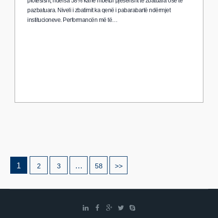
plotësisht, ndërsa 58% kanë mbetur pjesërisht të zbatuara ose të
pazbatuara. Niveli i zbatimit ka qenë i pabarabartë ndërmjet
institucioneve. Performancën më të…
1
…
2
3
58
>>