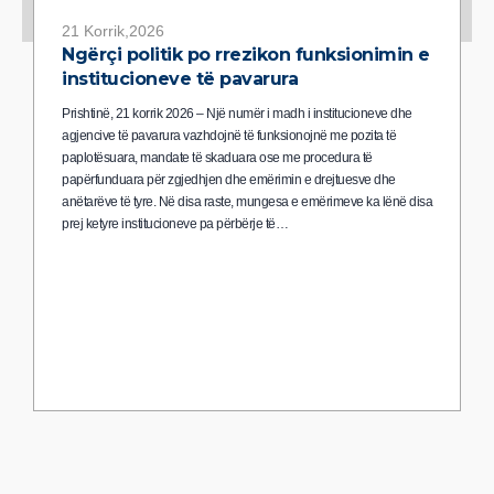
21 Korrik,2026
Ngërçi politik po rrezikon funksionimin e
institucioneve të pavarura
Prishtinë, 21 korrik 2026 – Një numër i madh i institucioneve dhe
agjencive të pavarura vazhdojnë të funksionojnë me pozita të
paplotësuara, mandate të skaduara ose me procedura të
papërfunduara për zgjedhjen dhe emërimin e drejtuesve dhe
anëtarëve të tyre. Në disa raste, mungesa e emërimeve ka lënë disa
prej ketyre institucioneve pa përbërje të…