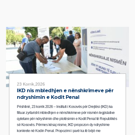
23 Korrik,2026
IKD nis mbledhjen e nënshkrimeve për
ndryshimin e Kodit Penal
Prishtinë, 23 korrik 2026 – Instituti i Kosovës për Drejtësi (IKD) ka
filluar zyrtarisht mbledhjen e nënshkrimeve për nismën legjislative
qytetare për ndryshimin dhe plotësimin e Kodit Penal të Republikës
së Kosovës. Përmes kësaj nisme, IKD propozon dy ndryshime
konkrete në Kodin Penal. Propozimi i parë ka të bëjë me