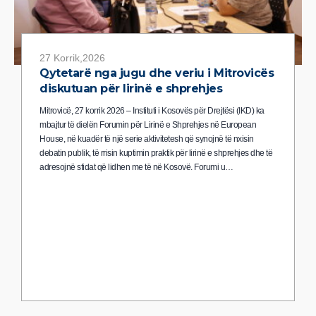
27 Korrik,2026
Qytetarë nga jugu dhe veriu i Mitrovicës
diskutuan për lirinë e shprehjes
Mitrovicë, 27 korrik 2026 – Instituti i Kosovës për Drejtësi (IKD) ka
mbajtur të dielën Forumin për Lirinë e Shprehjes në European
House, në kuadër të një serie aktivitetesh që synojnë të nxisin
debatin publik, të rrisin kuptimin praktik për lirinë e shprehjes dhe të
adresojnë sfidat që lidhen me të në Kosovë. Forumi u…