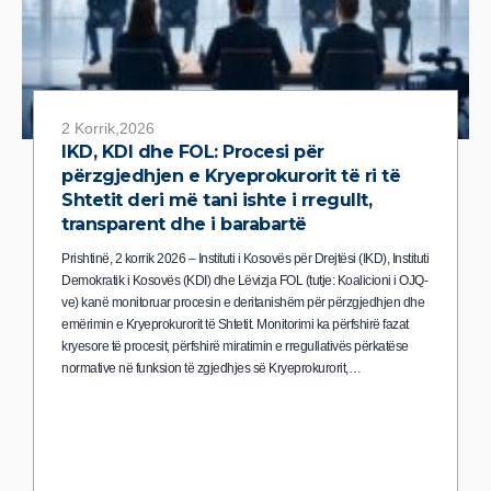
2 Korrik,2026
IKD, KDI dhe FOL: Procesi për
përzgjedhjen e Kryeprokurorit të ri të
Shtetit deri më tani ishte i rregullt,
transparent dhe i barabartë
Prishtinë, 2 korrik 2026 – Instituti i Kosovës për Drejtësi (IKD), Instituti
Demokratik i Kosovës (KDI) dhe Lëvizja FOL (tutje: Koalicioni i OJQ-
ve) kanë monitoruar procesin e deritanishëm për përzgjedhjen dhe
emërimin e Kryeprokurorit të Shtetit. Monitorimi ka përfshirë fazat
kryesore të procesit, përfshirë miratimin e rregullativës përkatëse
normative në funksion të zgjedhjes së Kryeprokurorit,…