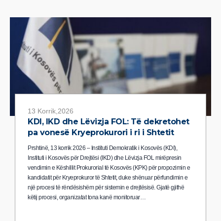
13 Korrik,2026
KDI, IKD dhe Lëvizja FOL: Të dekretohet
pa vonesë Kryeprokurori i ri i Shtetit
Prshtinë, 13 korrik 2026 – Instituti Demokratik i Kosovës (KDI),
Instituti i Kosovës për Drejtësi (IKD) dhe Lëvizja FOL mirëpresin
vendimin e Këshillit Prokurorial të Kosovës (KPK) për propozimin e
kandidatit për Kryeprokuror të Shtetit, duke shënuar përfundimin e
një procesi të rëndësishëm për sistemin e drejtësisë. Gjatë gjithë
këtij procesi, organizatat tona kanë monitoruar…