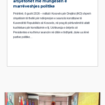
arsyetohet me mungesën e
marrëveshjes politike
Prishtinë, 6 gusht 2026 – nstituti i Kosovës për Drejtësi (IKD) shpreh
shqetësim të thellë për ndërprerjen e seancës konstituive të
Kuvendit të Republikës së Kosovës, në prag të përfundimit të afatit
kushtetues për konstituimin e tij. Ushtruesja e detyrës së
Presidentes e ka thirrur seancën në ditën e tridhjetë, duke ua lënë
partive politike…