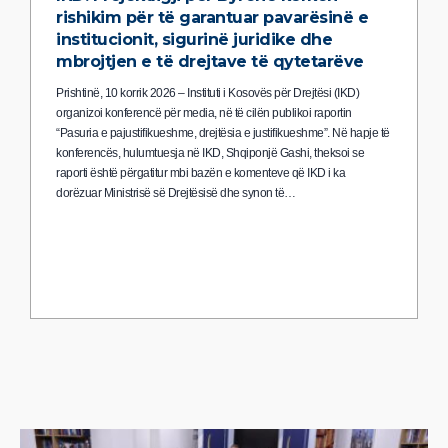
rishikim për të garantuar pavarësinë e
institucionit, sigurinë juridike dhe
mbrojtjen e të drejtave të qytetarëve
Prishtinë, 10 korrik 2026 – Instituti i Kosovës për Drejtësi (IKD)
organizoi konferencë për media, në të cilën publikoi raportin
“Pasuria e pajustifikueshme, drejtësia e justifikueshme”. Në hapje të
konferencës, hulumtuesja në IKD, Shqiponjë Gashi, theksoi se
raporti është përgatitur mbi bazën e komenteve që IKD i ka
dorëzuar Ministrisë së Drejtësisë dhe synon të…