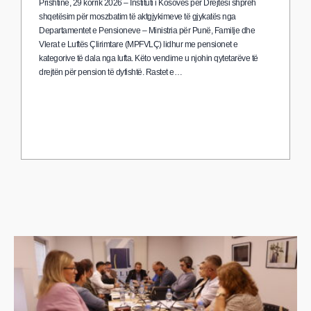
Prishtinë, 29 korrik 2026 – Instituti i Kosovës për Drejtësi shpreh
shqetësim për moszbatim të aktgjykimeve të gjykatës nga
Departamentet e Pensioneve – Ministria për Punë, Familje dhe
Vlerat e Luftës Çlirimtare (MPFVLÇ) lidhur me pensionet e
kategorive të dala nga lufta. Këto vendime u njohin qytetarëve të
drejtën për pension të dyfishtë. Rastet e…