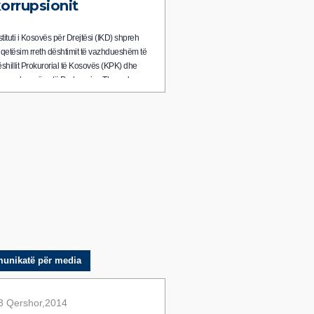
orrupsionit
stituti i Kosovës për Drejtësi (IKD) shpreh
qetësim rreth dështimit të vazhdueshëm të
shillit Prokurorial të Kosovës (KPK) dhe
yeprokurorëve të Prokurorive Themelore
Th) dhe Prokurorisë Speciale të
publikës së Kosovës (PSRK) për të
ajtur përgjegjës të gjithë shkelësit e ligjit
enda sistemit prokurorial, që kanë
shtuar të përmbushin detyrimet ligjore,
ke zvarritur zgjidhjen e rasteve të
rrupsionit.
unikatë për media
3 Qershor,2014