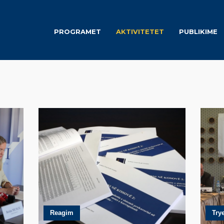
PROGRAMET
AKTIVITETET
PUBLIKIME
gori: <span>Aktivitete</
Reagim
Try