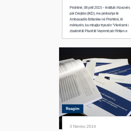
Prishtinë, 08 prill 2015 – Instituti i Kosovës
për Drejtësi (IKD), me përkrahje të
Ambasadës Britanike në Prishtinë, të
mërkurën, ka mbajtur tryezën “Vlerësimi i
zbatimit të Planit të Veprimit për Rritjen e
Efikasitetit të Sistemit Prokurorial për Lufti
e Korrupsionit”, e cila ka shërbyer për të
diskutuar zbatimin e këtij Plani të Veprimit,
prej…
Reagim
3 Nëntor,2014