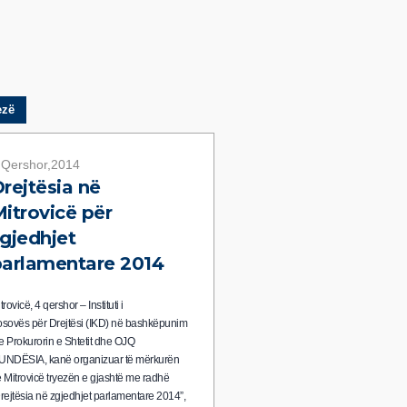
ezë
 Qershor,2014
rejtësia në
itrovicë për
gjedhjet
arlamentare 2014
trovicë, 4 qershor – Instituti i
sovës për Drejtësi (IKD) në bashkëpunim
 Prokurorin e Shtetit dhe OJQ
NDËSIA, kanë organizuar të mërkurën
 Mitrovicë tryezën e gjashtë me radhë
rejtësia në zgjedhjet parlamentare 2014”,