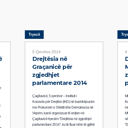
Tryezë
Try
5 Qershor,2014
4
ë
Drejtësia në
D
Graçanicë për
M
zgjedhjet
z
parlamentare 2014
p
ër
Çagllavicë, 5 qershor – Instituti i
Mi
Kosovës për Drejtësi (IKD) në bashkëpunim
Ko
a
me Prokurorin e Shtetit dhe Demokracia në
me
Veprim, kanë organizuar të enjten në
MU
ë
Çagllavicë tryezën “Drejtësia në zgjedhjet
në
parlamentare 2014”, ku të ftuar ishin të gjithë
“D