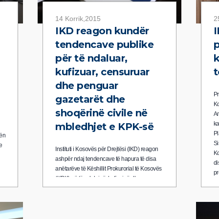
14 Korrik,2015
2
IKD reagon kundër
​
tendencave publike
p
për të ndaluar,
k
kufizuar, censuruar
t
dhe penguar
Pr
gazetarët dhe
Ko
shoqërinë civile në
Am
ka
mbledhjet e KPK-së
Pl
tën
Si
e
Instituti i Kosovës për Drejtësi (IKD) reagon
Ko
ashpër ndaj tendencave të hapura të disa
di
anëtarëve të Këshillit Prokurorial të Kosovës
p
(KPK) që të ndalojnë, kufizojnë dhe
ë
censurojnë lirinë e shprehjes, lirinë e
mediave, shoqërisë civile dhe publikut për tu
informuar dhe për të informuar rreth
t
aktiviteteve publike të KPK-së.