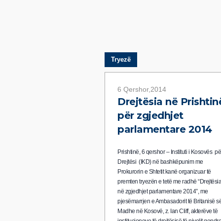
Tryezë
6 Qershor,2014
Drejtësia në Prishtin
për zgjedhjet
parlamentare 2014
Prishtinë, 6 qershor – Instituti i Kosovës p
Drejtësi (IKD) në bashkëpunim me
Prokurorin e Shtetit kanë organizuar të
premten tryezën e tetë me radhë “Drejtësi
në zgjedhjet parlamentare 2014”, me
pjesëmarrjen e Ambasadorit të Britanisë s
Madhe në Kosovë, z. Ian Cliff, akterëve të