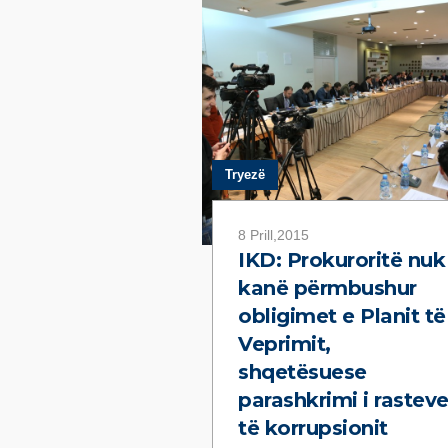
për Rritjen e Efikasitetit të Sistemit
Prokurorial në Luftimin e Korrupsionit. Në
vazhdim gjeni një përmbledhje ekzekutive
gjetjeve të raportit rreth rezultateve në
luftimin e korrupsionit në Kosovë.
Tryezë
8 Prill,2015
IKD: Prokuroritë nuk 
kanë përmbushur
obligimet e Planit të
Veprimit,
shqetësuese
parashkrimi i rastev
të korrupsionit