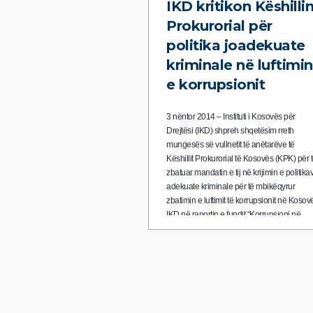
IKD kritikon Këshilli
Prokurorial për
politika joadekuate
kriminale në luftimin
e korrupsionit
3 nëntor 2014 – Instituti i Kosovës për
Drejtësi (IKD) shpreh shqetësim rreth
mungesës së vullnetit të anëtarëve të
Këshillit Prokurorial të Kosovës (KPK) për 
zbatuar mandatin e tij në krijimin e politika
adekuate kriminale për të mbikëqyrur
zbatimin e luftimit të korrupsionit në Kosov
IKD në raportin e fundit “Korrupsioni në
Kosovë 2:…