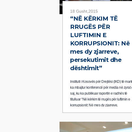
18 Gusht,2015
“NË KËRKIM TË
RRUGËS PËR
LUFTIMIN E
KORRUPSIONIT: Në
mes dy zjarreve,
persekutimit dhe
dështimit”
Instituti i Kosovës për Drejtësi (IKD) të mar
ka mbajtur konferencë për media në zyrat 
saj, ku ka publikuar raportin e radhës të
titulluar “Në kërkim të rrugës për luftimin e
korrupsionit: Në mes dy zjarreve,
persekutimit dhe dështimit”. Ky raport ësht
përpiluar si rezultat i monitorimit dhe
vlerësimit të vazhdueshëm prej hyrjes në
fuqi (më 4 nëntor 2013) të Planit të Veprimi