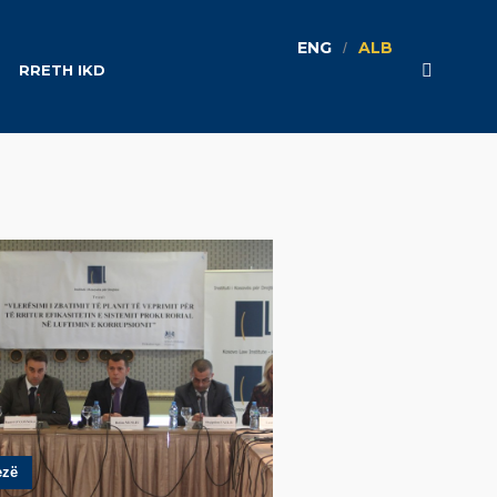
ENG
ALB
RRETH IKD
span>
ezë