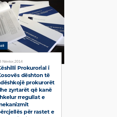
ezë
8 Nëntor,2014
ëshilli Prokurorial i
osovës dështon të
dëshkojë prokurorët
he zyrtarët që kanë
hkelur rregullat e
mekanizmit
ërcjellës për rastet e