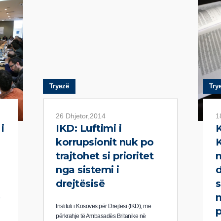
 të
Tryezë
Try
26 Dhjetor,2014
1
i
IKD: Luftimi i
K
korrupsionit nuk po
K
trajtohet si prioritet
n
nga sistemi i
d
drejtësisë
s
e
Instituti i Kosovës për Drejtësi (IKD), me
p
përkrahje të Ambasadës Britanike në