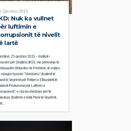
5 Qershor,2015
IKD: Nuk ka vullnet
ër luftimin e
orrupsionit të nivelit
ë lartë
ishtinë, 25 qershor 2015 – Instituti i
sovës për Drejtësi (IKD), me përkrahje të
basadës Britanike në Prishtinë, të enjten,
 mbajtur tryezën “Vlerësimi i zbatimit të
anit të Veprimit për Rritjen e Efikasitetit të
stemit Prokurorial për Luftimin e
rrupsionit”, e cila ka shërbyer për të
skutuar zbatimin e këtij Plani të Veprimit,
rej…