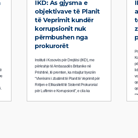
n
IKD: As gjysma e
I
objektivave të Planit
të Veprimit kundër
t
korrupsionit nuk
z
përmbushen nga
prokurorët
Pr
Ko
Instituti i Kosovës për Drejtësi (IKD), me
pë
përkrahje të Ambasadës Britanike në
të
li
Prishtinë, të premten, ka mbajtur tryezën
ve
vo
“Vlerësimi i zbatimit të Planit të Veprimit për
qe
Rritjen e Efikasitetit të Sistemit Prokurorial
ë.
qe
për Luftimin e Korrupsionit”, e cila ka
mo
shërbyer për të diskutuar zbatimi i këtij Plani
të Veprimit, i cili ka përfunduar me 30
qershor 2014.