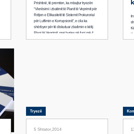
k
Prishtinë, të premten, ka mbajtur tryezën
“Vlerësimi i zbatimit të Planit të Veprimit për
Rritjen e Efikasitetit të Sistemit Prokurorial
In
për Luftimin e Korrupsionit”, e cila ka
sh
shërbyer për të diskutuar zbatimin e këtij
Kë
Plani të Veprimit, prej hyrjes në fuqi më 4
Kr
min
nëntor 2013 deri më 30 shtator 2014.
(P
Re
mb
br
dë
du
ko
Tryezë
Kom
5 Shtator,2014
1