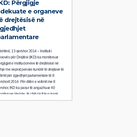
KD: Përgjigje
adekuate e organeve
ë drejtësisë në
gjedhjet
parlamentare
ishtinë, 13 qershor 2014 – Instituti i
sovës për Drejtësi (IKD) ka monitoruar
rgjigjet e institucioneve të drejtësisë në
dhje me veprat penale kundër të drejtave të
timit për zgjedhjet parlamentare të 8
rshorit 2014. Për ditën e votimit me 8
rshor, IKD ka pasur të angazhuar 40
nitorues lëvizës, të cilët në fokus kanë…