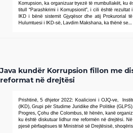
Korrupsion, ka organizuar tryezë të rrumbullakët, ku ë
titull “Parashkrimi i Korrupsionit”, i cili është rezultat
IKD i bënë sistemit Gjyqësor dhe atij Prokurorial 
Hulumtuesi i IKD-së, Lavdim Makshana, ka thënë se...
Java kundër Korrupsion fillon me d
reformat në drejtësi
Prishtinë, 5 dhjetor 2022: Koalicioni i OJQ-ve, Instit
(IKD), Grupi për Studime Juridike dhe Politike (GLPS), 
Progres, Çohu dhe Colombus, të hënën, kanë organizua
ku është diskutuar lidhur me reformën në drejtësi. N
pjesë përfaqësues të Ministrisë së Drejtësisë, shoqërisë 