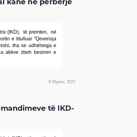
al kanë në përbërje
jtësi (IKD), të premten, në
tin e titulluar “Qeverisja
ishi, tha se udhëheqja e
a aktive zbeh besimin e
9 Dhjetor, 2022
komandimeve të IKD-