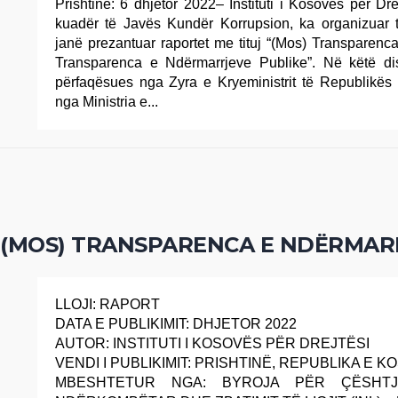
Prishtinë: 6 dhjetor 2022– Instituti i Kosovës për Dr
kuadër të Javës Kundër Korrupsion, ka organizuar t
janë prezantuar raportet me tituj “(Mos) Transparenc
Transparenca e Ndërmarrjeve Publike”. Në këtë di
përfaqësues nga Zyra e Kryeministrit të Republikës
nga Ministria e...
(MOS) TRANSPARENCA E NDËRMAR
LLOJI: RAPORT
DATA E PUBLIKIMIT: DHJETOR 2022
AUTOR: INSTITUTI I KOSOVËS PËR DREJTËSI
VENDI I PUBLIKIMIT: PRISHTINË, REPUBLIKA E 
MBESHTETUR NGA: BYROJA PËR ÇËSHTJ