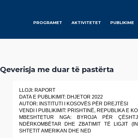
PROGRAMET
AKTIVITETET
PUBLIKIME
hor:
Gzim Shala
(Gzim Sh
Qeverisja me duar të pastërta
LLOJI: RAPORT
DATA E PUBLIKIMIT: DHJETOR 2022
AUTOR: INSTITUTI I KOSOVËS PËR DREJTËSI
VENDI I PUBLIKIMIT: PRISHTINË, REPUBLIKA E 
MBESHTETUR NGA: BYROJA PËR ÇËSHTJ
NDËRKOMBËTAR DHE ZBATIMIT TË LIGJIT (IN
SHTETIT AMERIKAN DHE NED