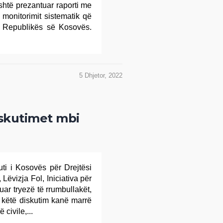
shtë prezantuar raporti me
 i monitorimit sistematik që
të Republikës së Kosovës.
5 Dhjetor, 2022
iskutimet mbi
uti i Kosovës për Drejtësi
Lëvizja Fol, Iniciativa për
r tryezë të rrumbullakët,
ë këtë diskutim kanë marrë
civile,...