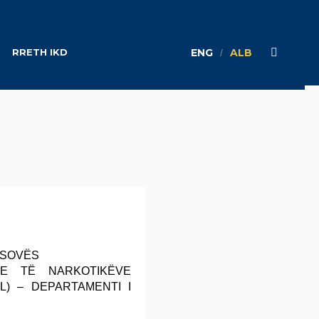
RRETH IKD
ENG
ALB
ala)
KOSOVËS
E TË NARKOTIKËVE
L) – DEPARTAMENTI I