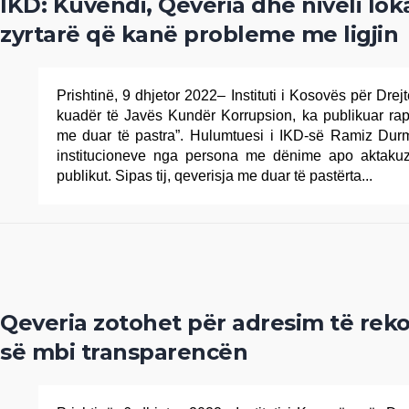
IKD: Kuvendi, Qeveria dhe niveli lok
zyrtarë që kanë probleme me ligjin
Prishtinë, 9 dhjetor 2022– Instituti i Kosovës për Dre
kuadër të Javës Kundër Korrupsion, ka publikuar rapor
me duar të pastra”. Hulumtuesi i IKD-së Ramiz Durm
institucioneve nga persona me dënime apo aktakuz
publikut. Sipas tij, qeverisja me duar të pastërta...
Qeveria zotohet për adresim të re
së mbi transparencën