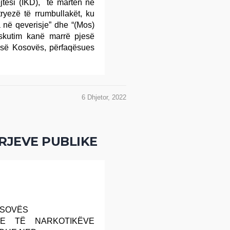
ejtësi (IKD), të martën në
ryezë të rrumbullakët, ku
a në qeverisje” dhe “(Mos)
skutim kanë marrë pjesë
 së Kosovës, përfaqësues
6 Dhjetor, 2022
RJEVE PUBLIKE
KOSOVËS
E TË NARKOTIKËVE