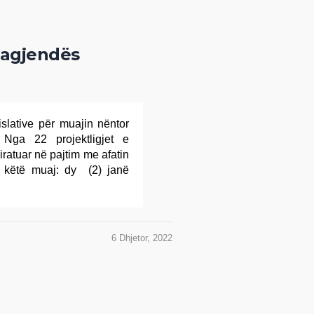
e agjendës
lative për muajin nëntor
. Nga 22 projektligjet e
iratuar në pajtim me afatin
për këtë muaj: dy (2) janë
6 Dhjetor, 2022