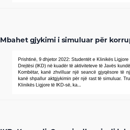
Mbahet gjykimi i simuluar për korru
Prishtinë, 9 dhjetor 2022: Studentët e Klinikës Ligjore 
Drejtësi (IKD) në kuadër të aktiviteteve të Javës kundër
Kombëtar, kanë zhvilluar një seancë gjyqësore të një
kanë shpallur aktgjykimin për një rast të simuluar. Tr
Klinikës Ligjore të IKD-së, ka...