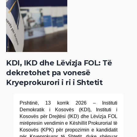
KDI, IKD dhe Lëvizja FOL: Të
dekretohet pa vonesë
Kryeprokurori i ri i Shtetit
Prshtinë, 13 korrik 2026 – Instituti
Demokratik i Kosovës (KDI), Instituti i
Kosovës për Drejtësi (IKD) dhe Lëvizja FOL
mirëpresin vendimin e Këshillit Prokurorial të
Kosovës (KPK) për propozimin e kandidatit
për Kryeprokuror të Shtetit, duke shënuar