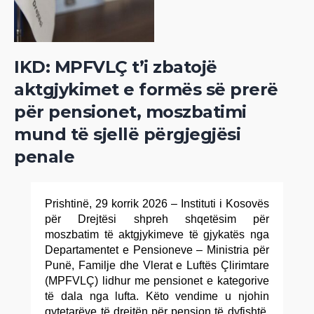
IKD: MPFVLÇ t’i zbatojë
aktgjykimet e formës së prerë
për pensionet, moszbatimi
mund të sjellë përgjegjësi
penale
Prishtinë, 29 korrik 2026 – Instituti i Kosovës
për Drejtësi shpreh shqetësim për
moszbatim të aktgjykimeve të gjykatës nga
Departamentet e Pensioneve – Ministria për
Punë, Familje dhe Vlerat e Luftës Çlirimtare
(MPFVLÇ) lidhur me pensionet e kategorive
të dala nga lufta. Këto vendime u njohin
qytetarëve të drejtën për pension të dyfishtë.