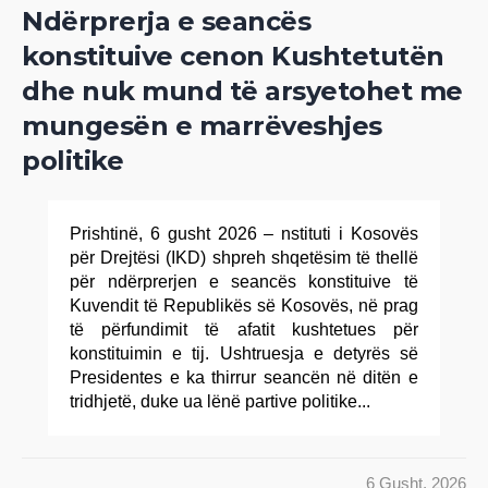
Ndërprerja e seancës
konstituive cenon Kushtetutën
dhe nuk mund të arsyetohet me
mungesën e marrëveshjes
politike
Prishtinë, 6 gusht 2026 – nstituti i Kosovës
për Drejtësi (IKD) shpreh shqetësim të thellë
për ndërprerjen e seancës konstituive të
Kuvendit të Republikës së Kosovës, në prag
të përfundimit të afatit kushtetues për
konstituimin e tij. Ushtruesja e detyrës së
Presidentes e ka thirrur seancën në ditën e
tridhjetë, duke ua lënë partive politike...
6 Gusht, 2026