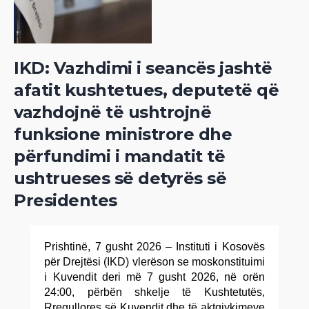
IKD: Vazhdimi i seancës jashtë
afatit kushtetues, deputetë që
vazhdojnë të ushtrojnë
funksione ministrore dhe
përfundimi i mandatit të
ushtrueses së detyrës së
Presidentes
Prishtinë, 7 gusht 2026 – Instituti i Kosovës
për Drejtësi (IKD) vlerëson se moskonstituimi
i Kuvendit deri më 7 gusht 2026, në orën
24:00, përbën shkelje të Kushtetutës,
Rregullores së Kuvendit dhe të aktgjykimeve