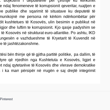
. Bojkotimi i deputetëve për çështje ku kërkohet
e ndaj fenomeneve të korrupsionit qeveritar, ruajtjen e
oneve publike dhe sqarimit të situatave ku deputetë të
munikojnë me persona në kërkim ndërkombëtar për
it kushtetues të Kosovës, ulin besimin e publikut në
 ligjor dhe luftim te korrupsionit. Kjo qasje padyshim se
të Kosovës në strukturat euro-atlantike. Po ashtu, IKD
ungesën e vazhdueshme të Kryetarit të Kuvendit në
ve të jashtëzakonshme.
tësi bën thirrje që të gjitha partitë politike, pa dallim, të
tyre që rrjedhin nga Kushtetuta e Kosovës, ligjet e
t ndaj qytetarëve të Kosovës dhe vlerave demokratike
 ka marr përsipër në rrugën e saj drejtë integrimit
Pinterest