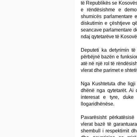
të Republikës se Kosovës
e rëndësishme e demok
shumicës parlamentare e
diskutimin e çështjeve që 
seancave parlamentare dëm
ndaj qytetarëve të Kosovë
Deputeti ka detyrimin të 
përbëjnë bazën e funksion
atë në një rol të rëndësis
vlerat dhe parimet e shtetit 
Nga Kushtetuta dhe ligji
dhënë nga qytetarët. Ai 
interesat e tyre, duke
llogaridhënëse.
Pavarësisht përkatësisë
vlerat bazë të garantuar
shembull i respektimit dh