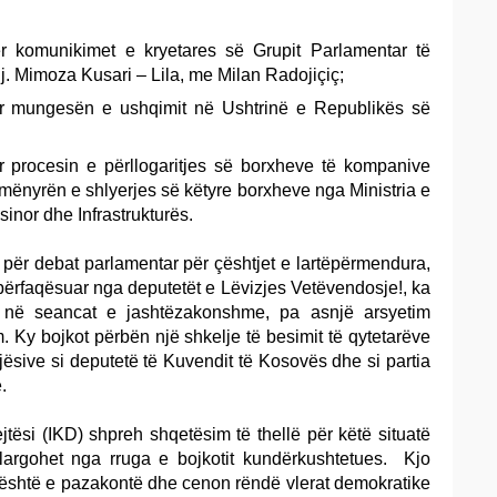
r komunikimet e kryetares së Grupit Parlamentar të
j. Mimoza Kusari – Lila, me Milan Radojiçiç;
r mungesën e ushqimit në Ushtrinë e Republikës së
 procesin e përllogaritjes së borxheve të kompanive
mënyrën e shlyerjes së këtyre borxheve nga Ministria e
sinor dhe Infrastrukturës.
k për debat parlamentar për çështjet e lartëpërmendura,
ërfaqësuar nga deputetët e Lëvizjes Vetëvendosje!, ka
ë në seancat e jashtëzakonshme, pa asnjë arsyetim
. Ky bojkot përbën një shkelje të besimit të qytetarëve
ësive si deputetë të Kuvendit të Kosovës dhe si partia
.
ejtësi (IKD) shpreh shqetësim të thellë për këtë situatë
argohet nga rruga e bojkotit kundërkushtetues. Kjo
 është e pazakontë dhe cenon rëndë vlerat demokratike