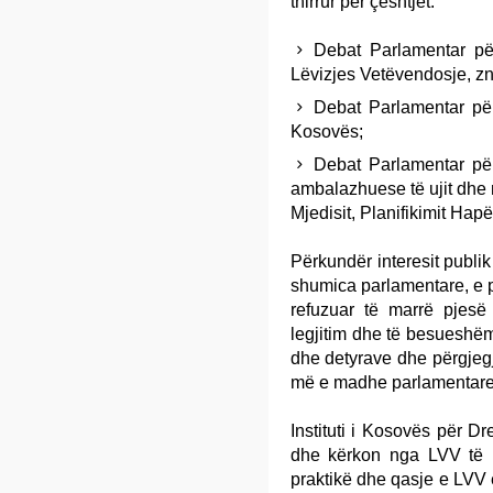
thirrur për çështjet:
Debat Parlamentar pë
Lëvizjes Vetëvendosje, zn
Debat Parlamentar pë
Kosovës;
Debat Parlamentar për
ambalazhuese të ujit dhe 
Mjedisit, Planifikimit Hapë
Përkundër interesit publi
shumica parlamentare, e p
refuzuar të marrë pjes
legjitim dhe të besueshëm
dhe detyrave dhe përgjegj
më e madhe parlamentare
Instituti i Kosovës për Dr
dhe kërkon nga LVV të l
praktikë dhe qasje e LVV