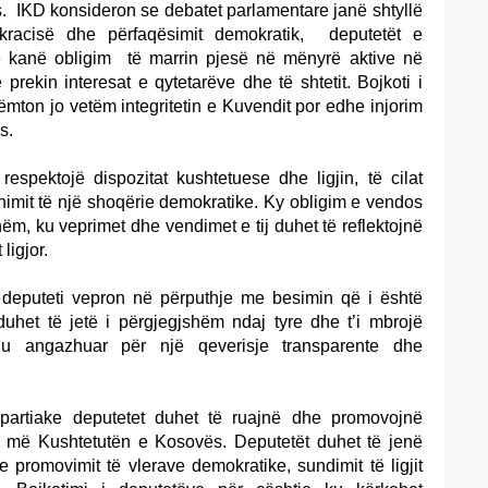
. IKD konsideron se debatet parlamentare janë shtyllë
racisë dhe përfaqësimit demokratik, deputetët e
 kanë obligim të marrin pjesë në mënyrë aktive në
prekin interesat e qytetarëve dhe të shtetit. Bojkoti i
ton jo vetëm integritetin e Kuvendit por edhe injorim
s.
respektojë dispozitat kushtetuese dhe ligjin, të cilat
imit të një shoqërie demokratike. Ky obligim e vendos
hëm, ku veprimet dhe vendimet e tij duhet të reflektojnë
ligjor.
 deputeti vepron në përputhje me besimin që i është
duhet të jetë i përgjegjshëm ndaj tyre dhe t’i mbrojë
 u angazhuar për një qeverisje transparente dhe
 partiake deputetet duhet të ruajnë dhe promovojnë
a më Kushtetutën e Kosovës. Deputetët duhet të jenë
e promovimit të vlerave demokratike, sundimit të ligjit