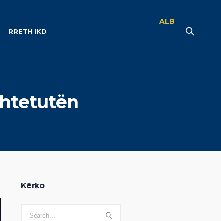
ALB
RRETH IKD
htetutën
Kërko