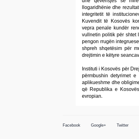
dhe qeverisjes se mirë
llogaridhënie dhe rezultat
integritetit të instituci
Kuvendit të Kosovës ko
vepra penale kundër rend
vullnetin politik për shtet
pengon rrugën integruese 
shpreh shqetësim për m
drejtimin e këtyre seanca
Instituti i Kosovës për Drej
përmbushin detyrimet e 
aplikueshme dhe obligime
që Republika e Kosovës i
evropian.
Facebook
Google+
Twitter