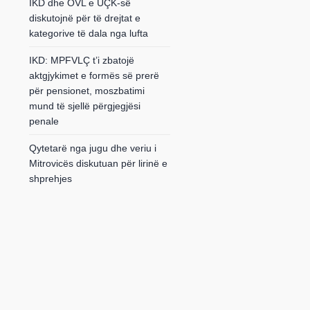
IKD dhe OVL e UÇK-së
diskutojnë për të drejtat e
kategorive të dala nga lufta
IKD: MPFVLÇ t’i zbatojë
aktgjykimet e formës së prerë
për pensionet, moszbatimi
mund të sjellë përgjegjësi
penale
Qytetarë nga jugu dhe veriu i
Mitrovicës diskutuan për lirinë e
shprehjes