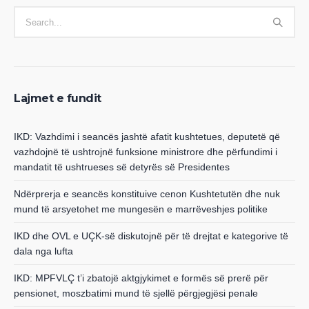
Lajmet e fundit
IKD: Vazhdimi i seancës jashtë afatit kushtetues, deputetë që
vazhdojnë të ushtrojnë funksione ministrore dhe përfundimi i
mandatit të ushtrueses së detyrës së Presidentes
Ndërprerja e seancës konstituive cenon Kushtetutën dhe nuk
mund të arsyetohet me mungesën e marrëveshjes politike
IKD dhe OVL e UÇK-së diskutojnë për të drejtat e kategorive të
dala nga lufta
IKD: MPFVLÇ t’i zbatojë aktgjykimet e formës së prerë për
pensionet, moszbatimi mund të sjellë përgjegjësi penale