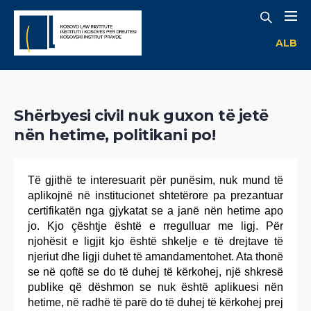
ALB
Shërbyesi civil nuk guxon të jetë
nën hetime, politikani po!
Të gjithë te interesuarit për punësim, nuk mund të
aplikojnë në institucionet shtetërore pa prezantuar
certifikatën nga gjykatat se a janë nën hetime apo
jo. Kjo çështje është e rregulluar me ligj. Për
njohësit e ligjit kjo është shkelje e të drejtave të
njeriut dhe ligji duhet të amandamentohet. Ata thonë
se në qoftë se do të duhej të kërkohej, një shkresë
publike që dëshmon se nuk është aplikuesi nën
hetime, në radhë të parë do të duhej të kërkohej prej