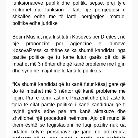
funksionarëve publik dhe politik, sepse, prej tyre
kërkohet një funksion i lart, një përgjegjësi e
shkallës edhe më të lartë, përgjegjësi morale,
politike edhe juridike
Betim Musliu, nga Instituti i Kosovës për Drejtësi, në
një prononcim për agjencinë e lajmeve
KosovaPress ka thënë se ka shumë kandidat nga
partitë politike që iu kanë futur garës që do të
mbahet më 3 nëntor dhe që kanë probleme me ligjin
dhe synojnë majat më të larta të politikës.
“Ka shumë kandidat që iu kanë futur kësaj gare që
do të mbahet më 3 nëntor që kanë probleme me
ligjin. Pra, e kemi rastin e Prizrenit dhe plot raste të
tjera të cilat partitë politike i kanë kandiduar që ti
hyjnë garës edhe pse ata kanë aktakuzë dhe
zhvillohet një procedurë hetimore. Ajo që mund të
them është se legjislacioni në fuqi pozitiv nuk ua
ndalon këtyre personave që janë në procedura