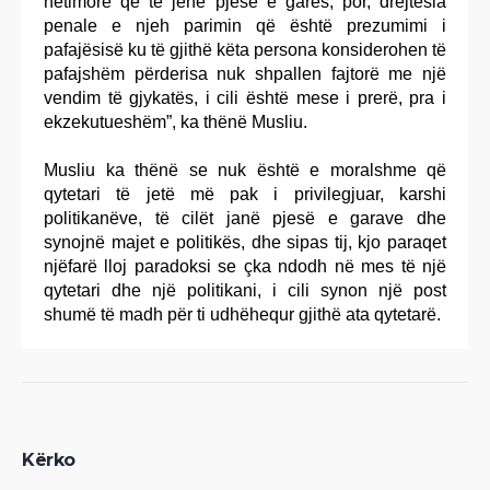
hetimore që të jenë pjesë e garës, por, drejtësia
penale e njeh parimin që është prezumimi i
pafajësisë ku të gjithë këta persona konsiderohen të
pafajshëm përderisa nuk shpallen fajtorë me një
vendim të gjykatës, i cili është mese i prerë, pra i
ekzekutueshëm”, ka thënë Musliu.
Musliu ka thënë se nuk është e moralshme që
qytetari të jetë më pak i privilegjuar, karshi
politikanëve, të cilët janë pjesë e garave dhe
synojnë majet e politikës, dhe sipas tij, kjo paraqet
njëfarë lloj paradoksi se çka ndodh në mes të një
qytetari dhe një politikani, i cili synon një post
shumë të madh për ti udhëhequr gjithë ata qytetarë.
Kërko