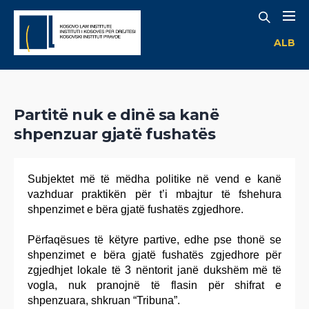
ALB
Partitë nuk e dinë sa kanë
shpenzuar gjatë fushatës
Subjektet më të mëdha politike në vend e kanë
vazhduar praktikën për t’i mbajtur të fshehura
shpenzimet e bëra gjatë fushatës zgjedhore.
Përfaqësues të këtyre partive, edhe pse thonë se
shpenzimet e bëra gjatë fushatës zgjedhore për
zgjedhjet lokale të 3 nëntorit janë dukshëm më të
vogla, nuk pranojnë të flasin për shifrat e
shpenzuara, shkruan “Tribuna”.