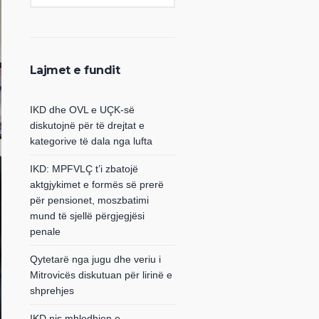
Lajmet e fundit
IKD dhe OVL e UÇK-së
diskutojnë për të drejtat e
kategorive të dala nga lufta
IKD: MPFVLÇ t’i zbatojë
aktgjykimet e formës së prerë
për pensionet, moszbatimi
mund të sjellë përgjegjësi
penale
Qytetarë nga jugu dhe veriu i
Mitrovicës diskutuan për lirinë e
shprehjes
IKD nis mbledhjen e