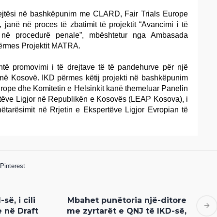
Drejtësi në bashkëpunim me CLARD, Fair Trials Europe
 janë në proces të zbatimit të projektit “Avancimi i të
e në procedurë penale”, mbështetur nga Ambasada
ërmes Projektit MATRA.
është promovimi i të drejtave të të pandehurve për një
ë në Kosovë. IKD përmes këtij projekti në bashkëpunim
rope dhe Komitetin e Helsinkit kanë themeluar Panelin
tëve Ligjor në Republikën e Kosovës (LEAP Kosova), i
nëtarësimit në Rrjetin e Ekspertëve Ligjor Evropian të
Pinterest
ë, i cili
Mbahet punëtoria një-ditore
 në Draft
me zyrtarët e QNJ të IKD-së,