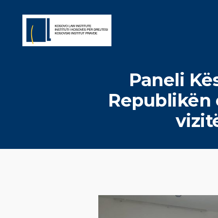
Paneli Kë
Republikën 
vizi