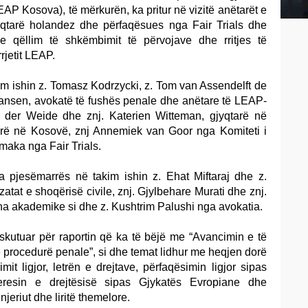
P Kosova), të mërkurën, ka pritur në vizitë anëtarët e
yqtarë holandez dhe përfaqësues nga Fair Trials dhe
me qëllim të shkëmbimit të përvojave dhe rritjes të
rjetit LEAP.
m ishin z.
Tomasz Kodrzycki
, z. Tom van Assendelft de
nsen, avokatë të fushës penale dhe anëtare të LEAP-
n der Weide dhe znj. Katerien Witteman, gjyqtarë në
arë në Kosovë, znj Annemiek van Goor nga Komiteti i
lmaka nga Fair Trials.
pjesëmarrës në takim ishin z. Ehat Miftaraj dhe z.
tat e shoqërisë civile, znj. Gjylbehare Murati dhe znj.
a akademike si dhe z. Kushtrim Palushi nga avokatia.
diskutuar për raportin që ka të bëjë me “Avancimin e të
 procedurë penale”, si dhe temat lidhur me heqjen dorë
mit ligjor, letrën e drejtave, përfaqësimin ligjor sipas
teresin e drejtësisë sipas Gjykatës Evropiane dhe
njeriut dhe liritë themelore.