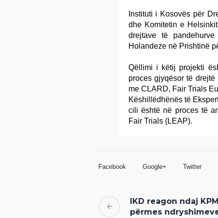
Instituti i Kosovës për 
dhe Komitetin e Helsinkit,
drejtave të pandehurv
Holandeze në Prishtinë p
Qëllimi i këtij projekti 
proces gjyqësor të drejt
me CLARD, Fair Trials Eu
Këshillëdhënës të Eksper
cili është në proces të a
Fair Trials (LEAP).
Facebook
Google+
Twitter
IKD reagon ndaj KPM-s
përmes ndryshimeve