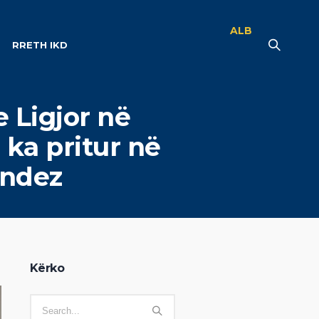
ALB
RRETH IKD
 Ligjor në
ka pritur në
andez
Kërko