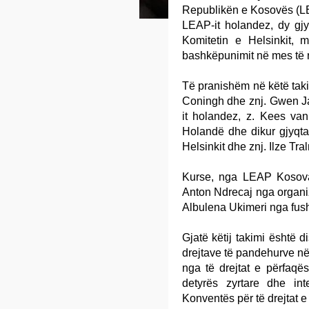
Republikën e Kosovës (LEA
LEAP-it holandez, dy gj
Komitetin e Helsinkit, 
bashkëpunimit në mes të r
Të pranishëm në këtë taki
Coningh dhe znj. Gwen Ja
it holandez, z. Kees va
Holandë dhe dikur gjyqt
Helsinkit dhe znj. Ilze Tra
Kurse, nga LEAP Kosova 
Anton Ndrecaj nga organiza
Albulena Ukimeri nga fush
Gjatë këtij takimi është 
drejtave të pandehurve në
nga të drejtat e përfaqësi
detyrës zyrtare dhe in
Konventës për të drejtat e 