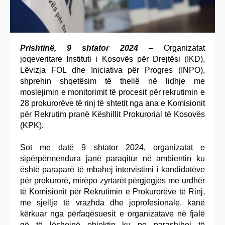
Prishtinë, 9 shtator 2024
– Organizatat
joqeveritare Instituti i Kosovës për Drejtësi (IKD),
Lëvizja FOL dhe Iniciativa për Progres (INPO),
shprehin shqetësim të thellë në lidhje me
moslejimin e monitorimit të procesit për rekrutimin e
28 prokurorëve të rinj të shtetit nga ana e Komisionit
për Rekrutim pranë Këshillit Prokurorial të Kosovës
(KPK).
Sot me datë 9 shtator 2024, organizatat e
sipërpërmendura janë paraqitur në ambientin ku
është paraparë të mbahej intervistimi i kandidatëve
për prokurorë, mirëpo zyrtarët përgjegjës me urdhër
të Komisionit për Rekrutimin e Prokurorëve të Rinj,
me sjellje të vrazhda dhe joprofesionale, kanë
kërkuar nga përfaqësuesit e organizatave në fjalë
që të lëshojnë objektin ku po parashihej të