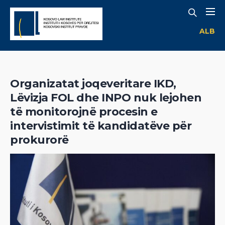
ALB
Organizatat joqeveritare IKD,
Lëvizja FOL dhe INPO nuk lejohen
të monitorojnë procesin e
intervistimit të kandidatëve për
prokurorë