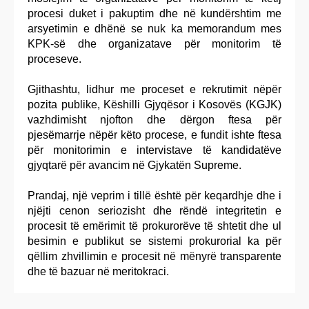
procesi duket i pakuptim dhe në kundërshtim me
arsyetimin e dhënë se nuk ka memorandum mes
KPK-së dhe organizatave për monitorim të
proceseve.
Gjithashtu, lidhur me proceset e rekrutimit nëpër
pozita publike, Këshilli Gjyqësor i Kosovës (KGJK)
vazhdimisht njofton dhe dërgon ftesa për
pjesëmarrje nëpër këto procese, e fundit ishte ftesa
për monitorimin e intervistave të kandidatëve
gjyqtarë për avancim në Gjykatën Supreme.
Prandaj, një veprim i tillë është për keqardhje dhe i
njëjti cenon seriozisht dhe rëndë integritetin e
procesit të emërimit të prokurorëve të shtetit dhe ul
besimin e publikut se sistemi prokurorial ka për
qëllim zhvillimin e procesit në mënyrë transparente
dhe të bazuar në meritokraci.