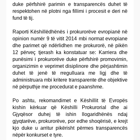
duke përfshirë parimin e transparencës duhet të
respektohen në plotni nga fillimi i procesit e deri në
fund të tij.
Raporti Këshillëdhënës i prokurorëve evropianë në
opinion numër 9 të vitit 2014 mbi normat evropiane
dhe parimet që ndërlidhen me prokurorë, në pikën
12 përveç tjerash ka konstatuar se: Karriera dhe
punësimi i prokurorëve duke përfshirë promovimin,
organizimin e veprimet disiplinore dhe përjashtimin
duhet të jenë të rregulluara me ligj dhe të
administruara mbi kritere transparente dhe objektive
në përputhje me procedurat e paanshme.
Po ashtu, rekomandimet e Këshillit të Evropës
kishin kërkuar që Këshilli Prokurorial dhe ai
Gjyqësor duhej të ishin llogaridhënës ndaj
gjyqtarëve, prokurorëve, por edhe shoqërisë, e krejt
kjo duke u arritur pikërisht përmes transparencës
nëpër konkurset e tyre.