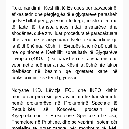
Rekomandimi i Këshillit të Evropës për pavarësinë,
efikasitetin dhe përgjegjësitë e gjyqtarëve parasheh
që Këshillat për gjyqësorin të tregojnë shkallën më
të lartë të transparencës ndaj gjyqtarëve dhe
shoqërisë, duke zhvilluar procedura të paracaktuara
dhe vendime të arsyetuara. Këto rekomandime që
janë dhënë nga Këshilli i Evropës janë në përputhje
me opinionet e Këshillit Konsultativ të Gjyqtarëve
Evropian (KKGJE), ku parasheh që transparenca në
veprimet e ndërmarra nga Këshillat është një faktor
thelbësor në besimin që qytetarët kanë në
funksionimin e sistemit gjyqësor.
Ndryshe IKD, Lëvizja FOL dhe INPO kishin
monitoruar procesin për avancim dhe transferim të
nëntë prokurorëve në Prokurorinë Speciale të
Republikës së Kosovës, procesin për
Kryeprokurorin e Prokurorisë Speciale dhe asaj
Themelore në Prishtinë, dhe se veprimi i sotëm për
moslejim të organizatave për monitorim të këtij