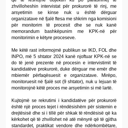
zhvilloheshin intervistat për prokurorë të rinj, me
arsyetimin se kinse nuk u është dërguar
organizatave në fjalë ftesa me shkrim nga komisioni
për monitorim të procesit dhe se nuk kanë
memorandum bashkëpunim me KPK-në për
monitorimin e këtyre proceseve.
Me këtë rast informojmë publikun se IKD, FOL dhe
INPO, më 5 shtator 2024 kanë njoftuar KPK-në se
do të jenë prezente në procesin e intervistimit të
kandidatëve prokurorë, duke dërguar me emër dhe
mbiemër përfaqësuesit e organizatave. Mirëpo,
monitoruesit në fjalë sot (9 shtator), nuk u lejuan të
monitorojnë këtë proces me arsyetimin si më lartë.
Kujtojmë se rekrutimi i kandidatëve për prokurorë
është një proces tejet i rëndësishëm për sistemin e
drejtësisë dhe si i tillë për shkak të rëndësisë që ka
kërkohet që të zhvillohet në atë mënyrë që të gjitha
standardet, praktikat vendore dhe ndërkombëtare,