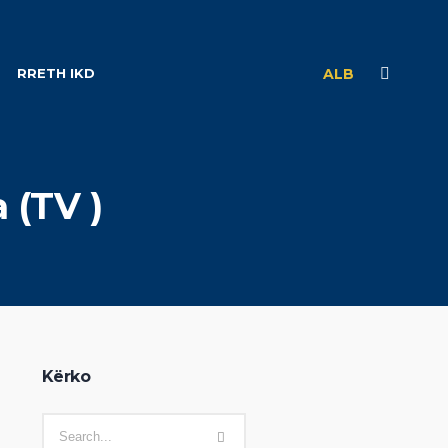
RRETH IKD
ALB
 (TV )
Kërko