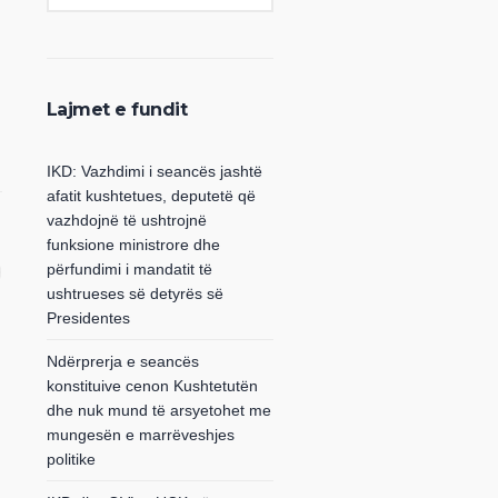
Lajmet e fundit
IKD: Vazhdimi i seancës jashtë
afatit kushtetues, deputetë që
vazhdojnë të ushtrojnë
funksione ministrore dhe
përfundimi i mandatit të
ushtrueses së detyrës së
Presidentes
Ndërprerja e seancës
konstituive cenon Kushtetutën
dhe nuk mund të arsyetohet me
mungesën e marrëveshjes
politike