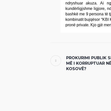
ndryshuar akuza. Ai n
kundërligjshme ligjore, n
bashkë me 9 persona të tj
kombinatit bujqësor “KBI 
pronë private. Kjo gjë me
PROKURIMI PUBLIK 
MË I KORRUPTUAR N
KOSOVË?