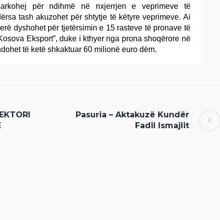
garkohej për ndihmë në nxjerrjen e veprimeve të
dërsa tash akuzohet për shtytje të këtyre veprimeve. Ai
erë dyshohet për tjetërsimin e 15 rasteve të pronave të
Kosova Eksport”, duke i kthyer nga prona shoqërore në
ndohet të ketë shkaktuar 60 milionë euro dëm.
SEKTORI
Pasuria – Aktakuzë Kundër
Ë
Fadil Ismajlit