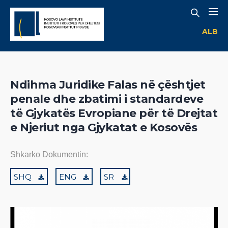
ALB
Ndihma Juridike Falas në çështjet
penale dhe zbatimi i standardeve
të Gjykatës Evropiane për të Drejtat
e Njeriut nga Gjykatat e Kosovës
Shkarko Dokumentin:
SHQ
ENG
SR