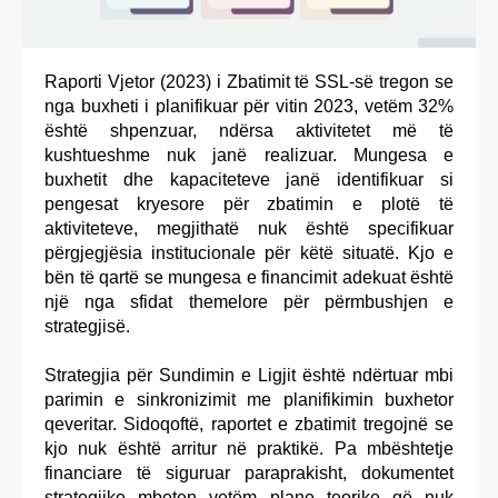
Raporti Vjetor (2023) i Zbatimit të SSL-së tregon se
nga buxheti i planifikuar për vitin 2023, vetëm 32%
është shpenzuar, ndërsa aktivitetet më të
kushtueshme nuk janë realizuar. Mungesa e
buxhetit dhe kapaciteteve janë identifikuar si
pengesat kryesore për zbatimin e plotë të
aktiviteteve, megjithatë nuk është specifikuar
përgjegjësia institucionale për këtë situatë. Kjo e
bën të qartë se mungesa e financimit adekuat është
një nga sfidat themelore për përmbushjen e
strategjisë.
Strategjia për Sundimin e Ligjit është ndërtuar mbi
parimin e sinkronizimit me planifikimin buxhetor
qeveritar. Sidoqoftë, raportet e zbatimit tregojnë se
kjo nuk është arritur në praktikë. Pa mbështetje
financiare të siguruar paraprakisht, dokumentet
strategjike mbeten vetëm plane teorike që nuk