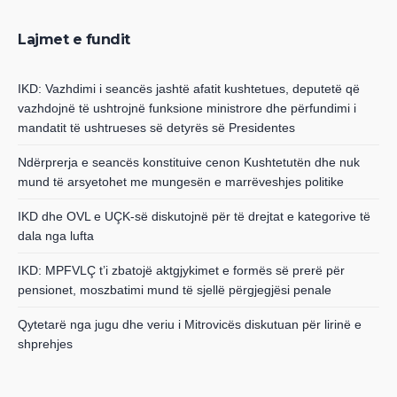
Lajmet e fundit
IKD: Vazhdimi i seancës jashtë afatit kushtetues, deputetë që
vazhdojnë të ushtrojnë funksione ministrore dhe përfundimi i
mandatit të ushtrueses së detyrës së Presidentes
Ndërprerja e seancës konstituive cenon Kushtetutën dhe nuk
mund të arsyetohet me mungesën e marrëveshjes politike
IKD dhe OVL e UÇK-së diskutojnë për të drejtat e kategorive të
dala nga lufta
IKD: MPFVLÇ t’i zbatojë aktgjykimet e formës së prerë për
pensionet, moszbatimi mund të sjellë përgjegjësi penale
Qytetarë nga jugu dhe veriu i Mitrovicës diskutuan për lirinë e
shprehjes