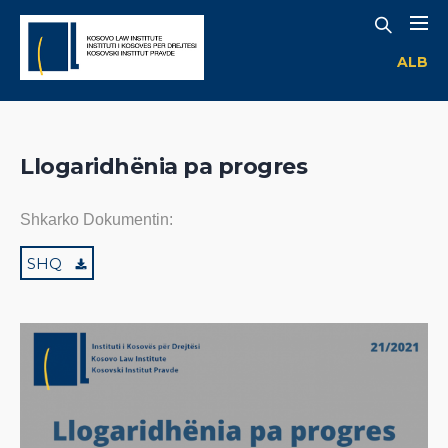
ALB
Llogaridhënia pa progres
Shkarko Dokumentin:
SHQ