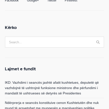
Facebook
Google+
Twitter
Pinterest
Kërko
Lajmet e fundit
IKD: Vazhdimi i seancës jashtë afatit kushtetues, deputetë që
vazhdojnë të ushtrojnë funksione ministrore dhe përfundimi i
mandatit të ushtrueses së detyrës së Presidentes
Ndërprerja e seancës konstituive cenon Kushtetutën dhe nuk
mund të arsyetohet me mungesën e marrëveshjes politike