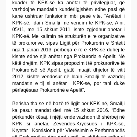
kuadër të KPK-së ka anëtar të privilegjuar, që
vazhdojnë mandatin kundërligjshëm edhe pasi që
kanë ushtruar funksionin mbi pesë vite. “Anëtari i
KPK-së, Idain Smailji me vendim të KPK-së, A.nr.
05/11, me 15 shkurt 2011, ishte zgjedhur anëtar i
KPK-së. Me kalimin në strukturën e re organizative
të prokurorive, sipas Ligjit për Prokurorin e Shtetit
nga 1 janari 2013, përbërja e re e KPK-së duhej të
kishte edhe një anëtar nga Prokuroria e Apelit. Në
këtë drejtim, KPK sipas propozimit të prokurorëve të
Prokurorisë së Apelit, gjatë muajit dhjetor të vitit
2012, kishte vendosur që Idain Smailji të vazhdoj
mandatin e tij si anëtar i KPK-së, por tani duke
përfaqësuar Prokurorinë e Apelit”.
Berisha tha se në bazë të ligjit për KPK-në, Smailji
ka pasur mandat deri më 15 shkurt 2016. “Edhe
përkundër kësaj, i njëjti ende vazhdon të shërbej në
KPK si anëtar, Zëvendës-Kryesues i KPK-së,
Kryetar i Komisionit për Vlerësimin e Performancës