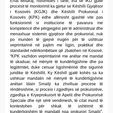
Ehat Miftaraj, hulumtues i lartë, tha se IKD gjatë
procesit të monitorimit ka gjetur se Këshilli Gjyqësor
i Kosovës (KGJK) dhe Këshilli Prokurorial i
Kosovës (KPK) edhe afërsisht gjashtë vite pas
funksionimit si institucione të pavarura me
kompetencë dhe përgjegjësi për të administruar dhe
menaxhuar sistemin gjyqësor dhe prokurorial, nuk
po munden të gjejnë rrugën për të ushtruar
veprimtarinë në pajtim me ligjin, praktikat dhe
standardet ndërkombëtare që zbatohen në Kosovë.
“KPK vazhdon veprimtarinë me anëtar me mandat
të skaduar, në mënyrë të kundërligjshme dhe pa
legjitimitet, duke cenuar ligjshmërinë dhe sigurinë
juridike të Këshillit. Ky Këshill gjatë kohës sa ka
ushtruar mandatin në mënyrë të kundërligjshme
anëtari Idain Smailji ka zhvilluar procese të
rëndësishme, si procesi i zgjedhjes së prokurorëve,
zgjedhja e Kryeprokurorit të Apelit dhe Prokurorisë
Speciale dhe një sërë vendimesh, të cilat mund të
kontestohen për shkak të ushtrimit të
kundërligjshëm të mandatit nga prokurori Smailji”.