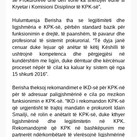
së Prokurorëve dhe deri vonë ka shërbyer edhe si
Kryetar i Komisioni Disiplinor të KPK-së”.
Hulumtuesja Berisha tha se legjitimiteti dhe
ligjshmëria e KPK-së, përbën standard bazik për
funksionimin e drejtë, të paanshëm, të pavarur dhe
profesional të sistemit prokurorial. “Të dyja janë
cenuar duke lejuar që anëtar të këtij Këshilli të
ushtrojnë kompetenca dhe përgjegjësi në
kundërshtim me ligjin, duke dëmtuar dhe kërcënuar
proceset nëpër të cilat ka kaluar ky sistem që nga
15 shkurti 2016”.
Berisha theksoj rekomandimet e IKD-së për KPK-në
për të adresuar paligjshmërinë e cila po rrezikon
funksionimin e KPK-së. “IKD i rekomandon KPK-së
që urgjentisht të trajtoj mandatin e prokurorit Idain
Smailji, në rolin e anëtarit të KPK-së, duke kthyer
ligjshmërinë dhe legjitimitetin në KPK.
Rekomandojmë që KPK në bashkëpunim me
partnerët ndërkombëtarë të vlerësojnë ligjshmërinë