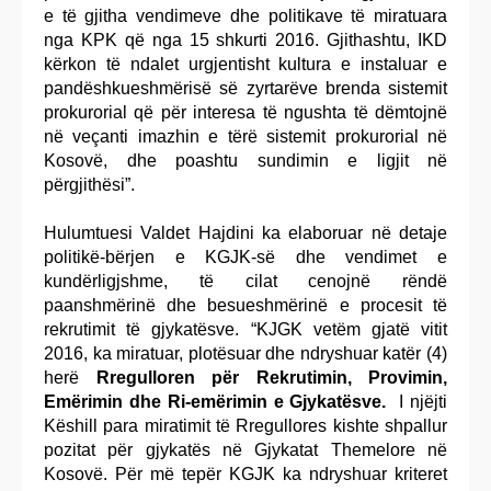
e të gjitha vendimeve dhe politikave të miratuara
nga KPK që nga 15 shkurti 2016. Gjithashtu, IKD
kërkon të ndalet urgjentisht kultura e instaluar e
pandëshkueshmërisë së zyrtarëve brenda sistemit
prokurorial që për interesa të ngushta të dëmtojnë
në veçanti imazhin e tërë sistemit prokurorial në
Kosovë, dhe poashtu sundimin e ligjit në
përgjithësi”.
Hulumtuesi Valdet Hajdini ka elaboruar në detaje
politikë-bërjen e KGJK-së dhe vendimet e
kundërligjshme, të cilat cenojnë rëndë
paanshmërinë dhe besueshmërinë e procesit të
rekrutimit të gjykatësve. “KJGK vetëm gjatë vitit
2016, ka miratuar, plotësuar dhe ndryshuar katër (4)
herë
Rregulloren
për Rekrutimin, Provimin,
Emërimin dhe Ri-emërimin e Gjykatësve.
I njëjti
Këshill para miratimit të Rregullores kishte shpallur
pozitat për gjykatës në Gjykatat Themelore në
Kosovë. Për më tepër KGJK ka ndryshuar kriteret