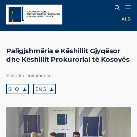
ALB
Paligjshmëria e Këshillit Gjyqësor
dhe Këshillit Prokurorial të Kosovës
Shkarko Dokumentin:
SHQ
ENG