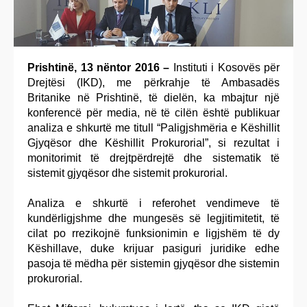
Prishtinë, 13 nëntor 2016 –
Instituti i Kosovës për
Drejtësi (IKD), me përkrahje të Ambasadës
Britanike në Prishtinë, të dielën, ka mbajtur një
konferencë për media, në të cilën është publikuar
analiza e shkurtë me titull “Paligjshmëria e Këshillit
Gjyqësor dhe Këshillit Prokurorial”, si rezultat i
monitorimit të drejtpërdrejtë dhe sistematik të
sistemit gjyqësor dhe sistemit prokurorial.
Analiza e shkurtë i referohet vendimeve të
kundërligjshme dhe mungesës së legjitimitetit, të
cilat po rrezikojnë funksionimin e ligjshëm të dy
Këshillave, duke krijuar pasiguri juridike edhe
pasoja të mëdha për sistemin gjyqësor dhe sistemin
prokurorial.