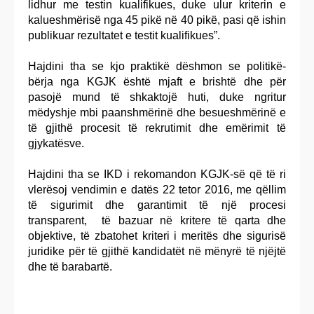
lidhur me testin kualifikues, duke ulur kriterin e
kalueshmërisë nga 45 pikë në 40 pikë, pasi që ishin
publikuar rezultatet e testit kualifikues”.
Hajdini tha se kjo praktikë dëshmon se politikë-
bërja nga KGJK është mjaft e brishtë dhe për
pasojë mund të shkaktojë huti, duke ngritur
mëdyshje mbi paanshmërinë dhe besueshmërinë e
të gjithë procesit të rekrutimit dhe emërimit të
gjykatësve.
Hajdini tha se IKD i rekomandon KGJK-së që të ri
vlerësoj vendimin e datës 22 tetor 2016, me qëllim
të sigurimit dhe garantimit të një procesi
transparent, të bazuar në kritere të qarta dhe
objektive, të zbatohet kriteri i meritës dhe sigurisë
juridike për të gjithë kandidatët në mënyrë të njëjtë
dhe të barabartë.