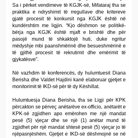
Sa i përket vendimeve të KGJK-së, Mifataraj tha se
praktika e ndryshimit të rregullave dhe kritereve
gjatë procesit të konkursit nga KGJK është në
kundërshtim me ligjin. “Kjo dëshmon se politikë-
bërja nga KGJK është mjaft e brishtë dhe për
pasojë mund të shkaktojë huti, duke ngritur
mëdyshje mbi paanshmërinë dhe besueshmërinë e
të gjithë procesit të rekrutimit dhe emërimit të
gjykatësve”.
Në vazhdim të konferencës, dy hulumtuesit Diana
Berisha dhe Valdet Hajdini kanë elaboruar gjetjet e
monitorimit të IKD-së për të dy Këshillat.
Hulumtuesja Diana Berisha, tha se Ligji për KPK
përcakton se përveç anëtarëve ex-officio, anëtarët e
KPK-së zgjidhen apo emërohen me një mandat
pesë (5) vjeçar dhe se një (1) anëtar mund të
zgjidhet për një mandat shtesë pesë (5) vjeçar jo të
njëpasnjëshëm. Gjetjet e IKD-së dëshmojnë se në