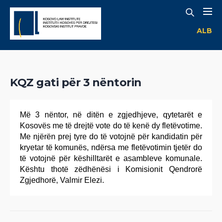
ALB
KQZ gati për 3 nëntorin
Më 3 nëntor, në ditën e zgjedhjeve, qytetarët e
Kosovës me të drejtë vote do të kenë dy fletëvotime.
Me njërën prej tyre do të votojnë për kandidatin për
kryetar të komunës, ndërsa me fletëvotimin tjetër do
të votojnë për këshilltarët e asambleve komunale.
Kështu thotë zëdhënësi i Komisionit Qendrorë
Zgjedhorë, Valmir Elezi.