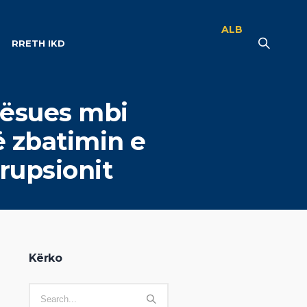
ALB
RRETH IKD
rësues mbi
ë zbatimin e
rrupsionit
Kërko