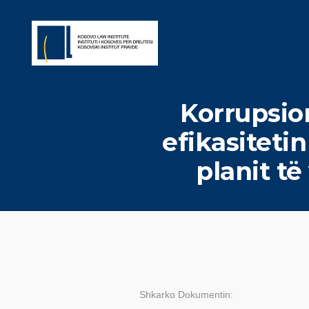
Korrupsio
efikasiteti
planit të
Shkarko Dokumentin: