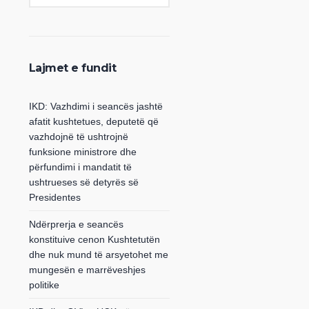
Lajmet e fundit
IKD: Vazhdimi i seancës jashtë
afatit kushtetues, deputetë që
vazhdojnë të ushtrojnë
funksione ministrore dhe
përfundimi i mandatit të
ushtrueses së detyrës së
Presidentes
Ndërprerja e seancës
konstituive cenon Kushtetutën
dhe nuk mund të arsyetohet me
mungesën e marrëveshjes
politike