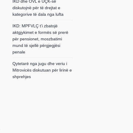
IKD dhe OVL e UÇK-së
diskutojnë për të drejtat e
kategorive të dala nga lufta
IKD: MPFVLÇ t’i zbatojë
aktgjykimet e formës së prerë
për pensionet, moszbatimi
mund të sjellë përgjegjësi
penale
Qytetarë nga jugu dhe veriu i
Mitrovicës diskutuan për lirinë e
shprehjes