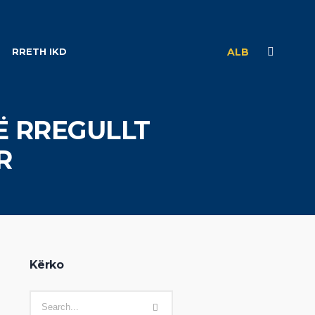
RRETH IKD
ALB
Ë RREGULLT
R
Kërko