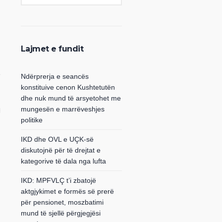
Lajmet e fundit
Ndërprerja e seancës
konstituive cenon Kushtetutën
dhe nuk mund të arsyetohet me
mungesën e marrëveshjes
politike
IKD dhe OVL e UÇK-së
diskutojnë për të drejtat e
kategorive të dala nga lufta
IKD: MPFVLÇ t’i zbatojë
aktgjykimet e formës së prerë
për pensionet, moszbatimi
mund të sjellë përgjegjësi