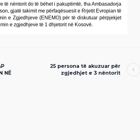
ve të nëntorit do të bëhet i pakuptimtë, tha Ambasadorja
n, gjatë takimit me përfaqësuesit e Rrjetit Evropian të
in e Zgjedhjeve (ENEMO) për të diskutuar përpjekjet
in e zgjedhjeve të 1 dhjetorit në Kosovë.
AP
25 persona të akuzuar për
N NË
zgjedhjet e 3 nëntorit