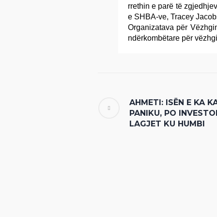
rrethin e parë të zgjedhje
e SHBA-ve, Tracey Jacobso
Organizatava për Vëzhgim
ndërkombëtare për vëzhgim
AHMETI: ISËN E KA K
PANIKU, PO INVESTO
LAGJET KU HUMBI