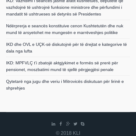
IKD: Vazhdimi i seancës jashtë afatit kushtetues, deputetë që
vazhdojnë të ushtrojnë funksione ministrore dhe përfundimi i
mandatit të ushtrueses së detyrës së Presidentes
Ndërprerja e seancës konstituive cenon Kushtetutën dhe nuk
mund të arsyetohet me mungesën e marrëveshjes politike
IKD dhe OVL e UÇK-së diskutojnë për të drejtat e kategorive të
dala nga lufta
IKD: MPFVLÇ t’i zbatojë aktgjykimet e formës së prerë për
pensionet, moszbatimi mund të sjellë përgjegjësi penale
Qytetarë nga jugu dhe veriu i Mitrovicës diskutuan për lirinë e
shprehjes
© 2018 KLI