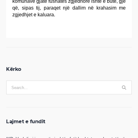
komunave gjatë fushatës zgjedhore ishte e butë, gjë
që, sipas tij, paraqet një dallim në krahasim me
zgjedhjet e kaluara.
Kërko
Lajmet e fundit