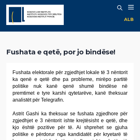
ALB
Fushata e qetë, por jo bindëse!
Fushata elektorale për zgjedhjet lokale të 3 nëntorit
ka qenë e qetë dhe pa probleme, mirëpo partitë
politike nuk kanë qenë shumë bindëse në
premtimet e tyre karshi qytetarëve, kanë theksuar
analistët për Telegrafin.
Astrit Gashi ka theksuar se fushata zgjedhore për
zgjedhjet e 3 nëntorit ishte krejtësisht e qetë, dhe
kjo është pozitive për të. Ai shprehet se gjuha
politike e përdorur nga kandidatët për kryetarë të