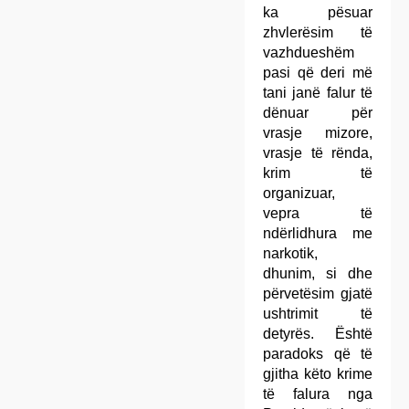
ka pësuar
zhvlerësim të
vazhdueshëm
pasi që deri më
tani janë falur të
dënuar për
vrasje mizore,
vrasje të rënda,
krim të
organizuar,
vepra të
ndërlidhura me
narkotik,
dhunim, si dhe
përvetësim gjatë
ushtrimit të
detyrës. Është
paradoks që të
gjitha këto krime
të falura nga