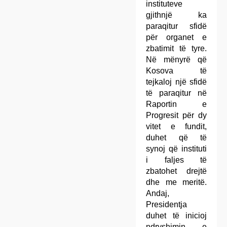
instituteve
gjithnjë ka
paraqitur sfidë
për organet e
zbatimit të tyre.
Në mënyrë që
Kosova të
tejkaloj një sfidë
të paraqitur në
Raportin e
Progresit për dy
vitet e fundit,
duhet që të
synoj që instituti
i faljes të
zbatohet drejtë
dhe me meritë.
Andaj,
Presidentja
duhet të inicioj
ndryshimin e