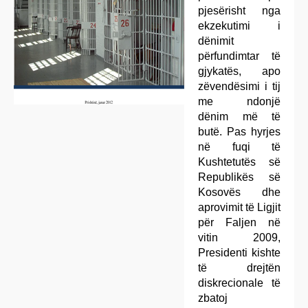
pjesërisht nga
ekzekutimi i
dënimit
përfundimtar të
gjykatës, apo
zëvendësimi i tij
me ndonjë
dënim më të
butë. Pas hyrjes
në fuqi të
Kushtetutës së
Republikës së
Kosovës dhe
aprovimit të Ligjit
për Faljen në
vitin 2009,
Presidenti kishte
të drejtën
diskrecionale të
zbatoj