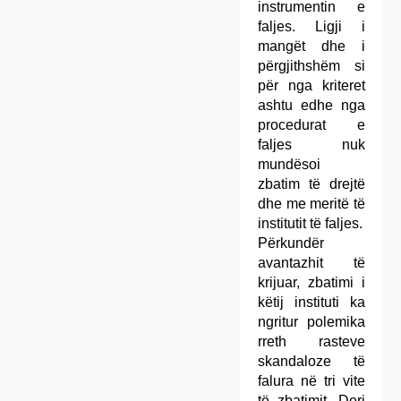
instrumentin e
faljes. Ligji i
mangët dhe i
përgjithshëm si
për nga kriteret
ashtu edhe nga
procedurat e
faljes nuk
mundësoi
zbatim të drejtë
dhe me meritë të
institutit të faljes.
Përkundër
avantazhit të
krijuar, zbatimi i
këtij instituti ka
ngritur polemika
rreth rasteve
skandaloze të
falura në tri vite
të zbatimit. Deri