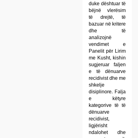
duke dështuar të
bëjnë vlerësim
të drejtë, të
bazuar në kritere
dhe të
analizojnë
vendimet e
Panelit për Lirim
me Kusht, kishin
sugjeruar faljen
e të dënuarve
recidivist dhe me
shkelje
disiplinore. Falja
e këtyre
kategorive të të
dënuarve
recidivist,
ligjërisht
ndalohet dhe