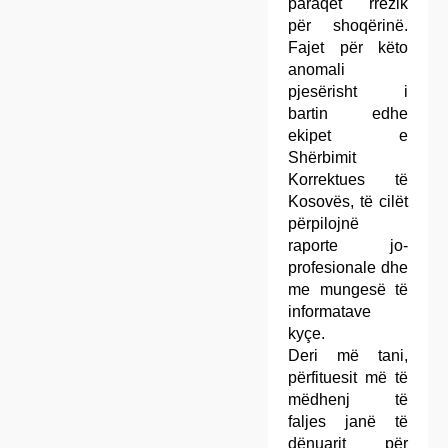
paraqet rrezik
për shoqërinë.
Fajet për këto
anomali
pjesërisht i
bartin edhe
ekipet e
Shërbimit
Korrektues të
Kosovës, të cilët
përpilojnë
raporte jo-
profesionale dhe
me mungesë të
informatave
kyçe.
Deri më tani,
përfituesit më të
mëdhenj të
faljes janë të
dënuarit për