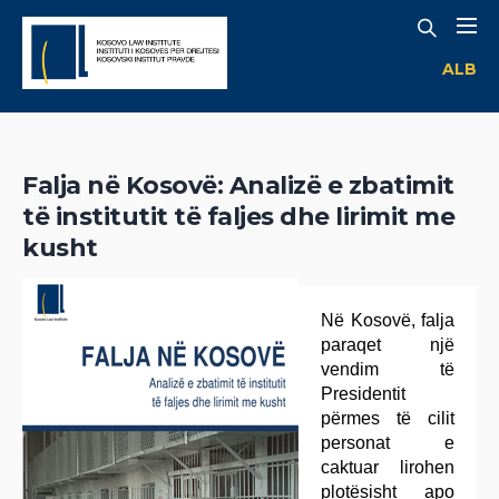
ALB
Falja në Kosovë: Analizë e zbatimit
të institutit të faljes dhe lirimit me
kusht
Në Kosovë, falja
paraqet një
vendim të
Presidentit
përmes të cilit
personat e
caktuar lirohen
plotësisht apo