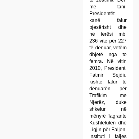
më tani,
Presidentët i
kanë falur
pjesërisht dhe
në tërësi mbi
236 vite për 227
të dënuar, vetëm
dhjetë nga to
femra. Në vitin
2010, Presidenti
Fatmir Sejdiu
kishte falur të
dënuarën për
Trafikim me
Njerëz, duke
shkelur në
mënyrë flagrante
Kushtetutën dhe
Ligjin për Faljen.
Instituti i faljes