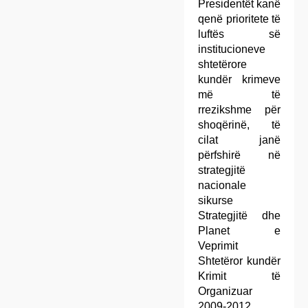
Presidentët kanë
qenë prioritete të
luftës së
institucioneve
shtetërore
kundër krimeve
më të
rrezikshme për
shoqërinë, të
cilat janë
përfshirë në
strategjitë
nacionale
sikurse
Strategjitë dhe
Planet e
Veprimit
Shtetëror kundër
Krimit të
Organizuar
2009-2012,