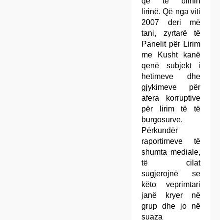
që të blinin
lirinë. Që nga viti
2007 deri më
tani, zyrtarë të
Panelit për Lirim
me Kusht kanë
qenë subjekt i
hetimeve dhe
gjykimeve për
afera korruptive
për lirim të të
burgosurve.
Përkundër
raportimeve të
shumta mediale,
të cilat
sugjerojnë se
këto veprimtari
janë kryer në
grup dhe jo në
suaza