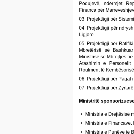
Podujevë, ndërmjet Rep
Financa për Marrëveshjev
Projektligji për Siste
Projektligji për ndrys
Ligjore
Projektligji për Ratif
Mbretërisë së Bashkuar
Ministrisë së Mbrojtjes n
Atashimin e Personeli
Roulment të Këmbësorisë 
Projektligji për Pagat 
Projektligji për Zyrtarë
Ministritë sponsorizuese 
Ministria e Drejtësisë m
Ministria e Financave, 
Ministria e Punëve të 