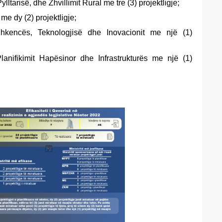
ylltarisë, dhe Zhvillimit Rural me tre (3) projektligje;
me dy (2) projektligje;
 Shkencës, Teknologjisë dhe Inovacionit me një (1)
Planifikimit Hapësinor dhe Infrastrukturës me një (1)