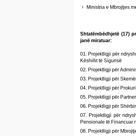
Ministria e Mbrojtjes me
Shtatëmbëdhjetë (17) pr
janë miratuar:
Projektligji për ndrys
Këshillit të Sigurisë
Projektligji për Admin
Projektligji për Skem
Projektligji për Prokur
Projektligji për Partne
Projektligji për Shërb
Projektligji për ndry
Pensionale të Financuar n
Projektligji për Mbrojtj