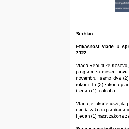
Serbian
Efikasnost vlade u s
2022
Vlada Republike Kosovo j
program za mesec novem
novembru, samo dva (2)
rokom. Tri (3) zakona pla
i jedan (1) u oktobru.
Vlada je takođe usvojila 
nacrta zakona planirana u
i jedan (1) nacrt zakona z
Sedam usvojenih nacrta