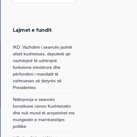
Lajmet e fundit
IKD: Vazhdimi i seancës jashtë
afatit kushtetues, deputetë që
vazhdojnë të ushtrojnë
funksione ministrore dhe
përfundimi i mandatit të
ushtrueses së detyrës së
Presidentes
Ndërprerja e seancës
konstituive cenon Kushtetutën
dhe nuk mund të arsyetohet me
mungesën e marrëveshjes
politike