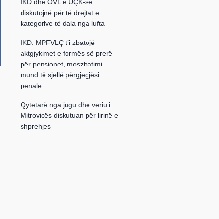
IKD dhe OVL e UÇK-së
diskutojnë për të drejtat e
kategorive të dala nga lufta
IKD: MPFVLÇ t’i zbatojë
aktgjykimet e formës së prerë
për pensionet, moszbatimi
mund të sjellë përgjegjësi
penale
Qytetarë nga jugu dhe veriu i
Mitrovicës diskutuan për lirinë e
shprehjes