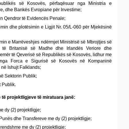
ublikës së Kosovës, përfaqësuar nga Ministria e
e, dhe Bankës Evropiane për Investime;
min Qendror të Evidencës Penale;
himin dhe plotësimin e Ligjit Nr. 05/L-060 për Mjekësinë
ikimin e Marrëveshjes ndërmjet Ministrisë së Mbrojtjes së
 të Britanisë së Madhe dhe Irlandës Veriore dhe
ë emër të Qeverisë së Republikës së Kosovës, lidhur me
t nga Forca e Sigurisë së Kosovës në Kompaninë
në Ishujt Falklands;
në Sektorin Publik;
t Publik.
të projektligjeve të miratuara janë:
e dy (2) projektligje;
Punës dhe Transfereve me dy (2) projektligje;
Brendshme me dy (2) projektligje;