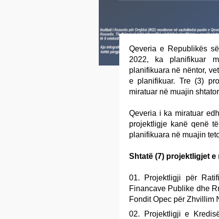
Qeveria e Republikës së
2022, ka planifikuar mi
planifikuara në nëntor, ve
e planifikuar. Tre (3) pr
miratuar në muajin shtator
Qeveria i ka miratuar edhe
projektligje kanë qenë të 
planifikuara në muajin teto
Shtatë (7) projektligjet 
Projektligji për Ra
Financave Publike dhe R
Fondit Opec për Zhvillim
Projektligji e Kredi