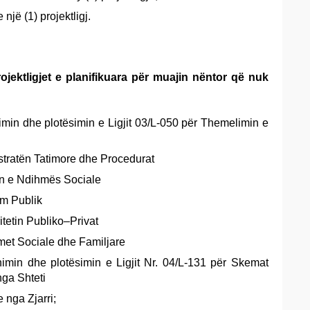
 një (1) projektligj.
ojektligjet e planifikuara për muajin nëntor që nuk
himin dhe plotësimin e Ligjit 03/L-050 për Themelimin e
istratën Tatimore dhe Procedurat
ën e Ndihmës Sociale
im Publik
ritetin Publiko–Privat
imet Sociale dhe Familjare
shimin dhe plotësimin e Ligjit Nr. 04/L-131 për Skemat
ga Shteti
e nga Zjarri;