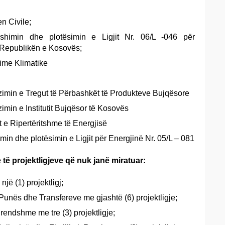
en Civile;
ryshimin dhe plotësimin e Ligjit Nr. 06/L -046 për
ë Republikën e Kosovës;
hime Klimatike
izimin e Tregut të Përbashkët të Produkteve Bujqësore
zimin e Institutit Bujqësor të Kosovës
t e Ripertëritshme të Energjisë
imin dhe plotësimin e Ligjit për Energjinë Nr. 05/L – 081
 të projektligjeve që nuk janë miratuar:
një (1) projektligj;
Punës dhe Transfereve me gjashtë (6) projektligje;
rendshme me tre (3) projektligje;