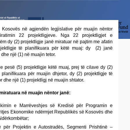
 Kosovës në agjendën legjislative për muajin nëntor
ratimin 22 projektligjeve. Nga 22 projektligjet e
tëm dy (2) projektligje janë miratuar në pajtim me afatin
ojektligje të planifikuara për këtë muaj: dy (2) janë
 dhe një (1) në muajin tetor.
 pesë (5) projektligje këtë muaj, prej të cilave dy (2)
planifikuara për muajin dhjetor, dy (2) projektligje të
r dhe një (1) projektligj në muajin shtator.
e miratuara në muajin nëntor janë:
tifikimin e Marrëveshjes së Kredisë për Programin e
ritjes Ekonomike ndërmjet Republikës së Kosovës dhe
 Ndërkombëtar;
së për Projektin e Autostradës, Segmenti Prishtinë –