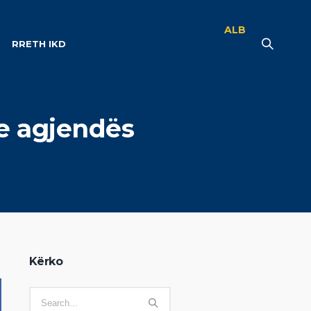
ALB
RRETH IKD
 e agjendës
Kërko