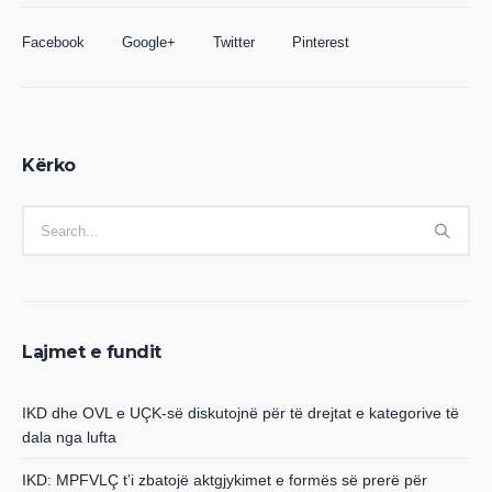
Facebook
Google+
Twitter
Pinterest
Kërko
Lajmet e fundit
IKD dhe OVL e UÇK-së diskutojnë për të drejtat e kategorive të
dala nga lufta
IKD: MPFVLÇ t’i zbatojë aktgjykimet e formës së prerë për