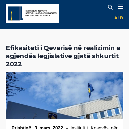
ALB
Efikasiteti i Qeverisë në realizimin e
agjendës legjislative gjatë shkurtit
2022
Prishtinë, 3 mars 2022 –
Instituti i Kosovës për