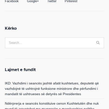
Facebook
Google+
Twitter
Pinterest
Kërko
Lajmet e fundit
IKD: Vazhdimi i seancës jashtë afatit kushtetues, deputetë që
vazhdojnë të ushtrojnë funksione ministrore dhe përfundimi i
mandatit të ushtrueses së detyrës së Presidentes
Ndërprerja e seancës konstituive cenon Kushtetutën dhe nuk
mund të arsyetohet me mungesën e marrëveshjes politike