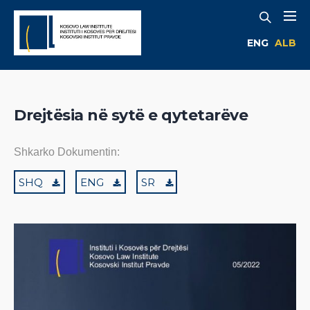
ENG
ALB
Drejtësia në sytë e qytetarëve
Shkarko Dokumentin:
SHQ
ENG
SR