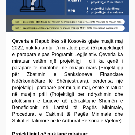
Qeveria e Republikës së Kosovës gjatë muajit maj
2022, nuk ka arritur t’i miratojë pesë (5) projektligjet
e parapara sipas Programit Legjislativ. Qeveria ka
miratuar vetëm një projektligj i cili ka qenë i
paraparë të miratohej në muajin mars (Projektligji
për Zbatimin e Sanksioneve Financiare
Ndërkombëtare të Shënjestruara), përderisa një
projektligj i paraparë për muajin maj, është miratuar
në muajin prill (Projektligji për ndryshimin dhe
plotësimin e Ligjeve që përcaktojnë Shumën e
Beneficionit në Lartësi të Pagës Minimale,
Procedurat e Caktimit të Pagës Minimale dhe
Shkallët Tatimore në të Ardhurat Personale Vjetore).
Projektligjet që nuk janë miratuar: