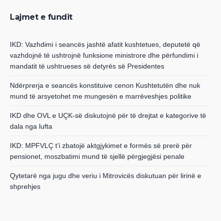
Lajmet e fundit
IKD: Vazhdimi i seancës jashtë afatit kushtetues, deputetë që
vazhdojnë të ushtrojnë funksione ministrore dhe përfundimi i
mandatit të ushtrueses së detyrës së Presidentes
Ndërprerja e seancës konstituive cenon Kushtetutën dhe nuk
mund të arsyetohet me mungesën e marrëveshjes politike
IKD dhe OVL e UÇK-së diskutojnë për të drejtat e kategorive të
dala nga lufta
IKD: MPFVLÇ t’i zbatojë aktgjykimet e formës së prerë për
pensionet, moszbatimi mund të sjellë përgjegjësi penale
Qytetarë nga jugu dhe veriu i Mitrovicës diskutuan për lirinë e
shprehjes