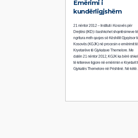
Emërimi i
kundërligjshëm
21 nëntor 2012 – Instituti i Kosovës për
Drejtësi (IKD) i bashkohet shqetësimeve të
ngritura rreth qasjes së Këshillit Gjyqësor t
Kosovës (KGJK) në procesin e emërimit të
Kryetarëve të Gjykatave Themelore. Me
datën 21 nëntor 2012, KGJK ka bërë shkel
të kritereve ligjore në emërimin e Kryetarit 
Gjykatës Themelore në Prishtinë. Në kët