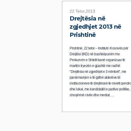
22 Tetor,2013
Drejtësia në
zgjedhjet 2013 në
Prishtinë
Prishtinë, 22 tetor – Instituti i Kosovës për
Drejtësi (IKD) në bashkëpunim me
Prokurorin e Shtetit kanë organizuar të
martën tryezën e gjashtë me radhë
“Drejtësia në zgjedhjet e 3 nëntorit”, me
pjesëmarrjen e të gjithë akterëve të
institucioneve të drejtësisë të nivelit qendro
dhe lokal, me kandidatët e partive politike,
shoqërinë civile dhe mediat….