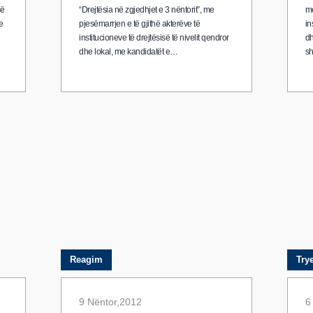
së
“Drejtësia në zgjedhjet e 3 nëntorit”, me
me
e
pjesëmarrjen e të gjithë akterëve të
in
institucioneve të drejtësisë të nivelit qendror
dh
dhe lokal, me kandidatët e…
sh
Reagim
Try
9 Nëntor,2012
6