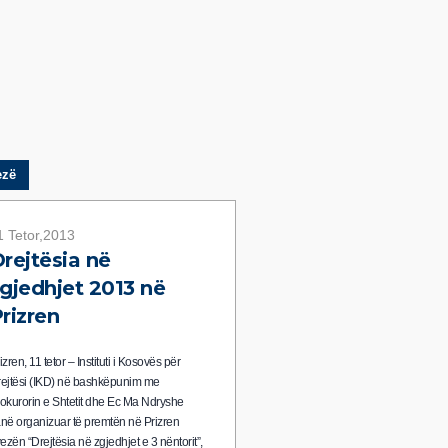
ezë
1 Tetor,2013
rejtësia në
gjedhjet 2013 në
rizren
izren, 11 tetor – Instituti i Kosovës për
ejtësi (IKD) në bashkëpunim me
okurorin e Shtetit dhe Ec Ma Ndryshe
në organizuar të premtën në Prizren
yezën “Drejtësia në zgjedhjet e 3 nëntorit”,