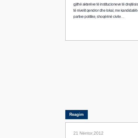
gjithë akterëve të institucioneve të drejtësi
të nivelit qendror dhe lokal, me kandidatët 
partive politike, shoqërinë civile…
Reagim
21 Nëntor,2012