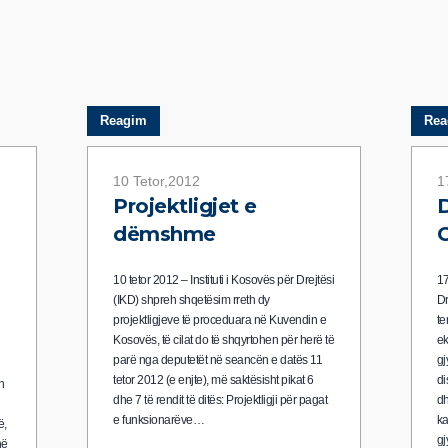
Reagim
Rea
10 Tetor,2012
1
Projektligjet e
D
dëmshme
G
10 tetor 2012 – Instituti i Kosovës për Drejtësi
17
(IKD) shpreh shqetësim rreth dy
Dr
projektligjeve të proceduara në Kuvendin e
te
Kosovës, të cilat do të shqyrtohen për herë të
ek
parë nga deputetët në seancën e datës 11
gj
tetor 2012 (e enjte), më saktësisht pikat 6
di
h
dhe 7 të rendit të ditës: Projektligji për pagat
dh
e funksionarëve…
ka
ë,
g
në