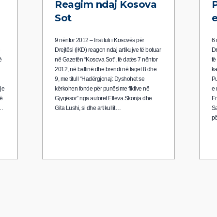
Reagim ndaj Kosova
P
Sot
e
9 nëntor 2012 – Instituti i Kosovës për
6 
Drejtësi (IKD) reagon ndaj artikujve të botuar
Dr
ë
në Gazetën “Kosova Sot”, të datës 7 nëntor
të
2012, në ballinë dhe brendi në faqet 8 dhe
ka
9, me titull “Hadërgjonaj: Dyshohet se
Pu
je
kërkohen fonde për punësime fiktive në
e 
të
Gjyqësor” nga autoret Etleva Skonja dhe
En
ë…
Gita Lushi, si dhe artikullit…
Sa
p