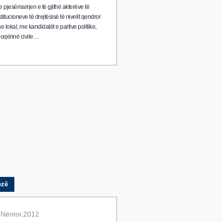
 pjesëmarrjen e të gjithë akterëve të
stitucioneve të drejtësisë të nivelit qendror
e lokal, me kandidatët e partive politike,
oqërinë civile…
ezë
 Nëntor,2012