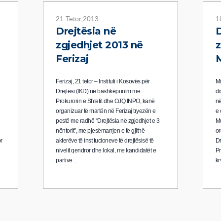
21 Tetor,2013
1
Drejtësia në
D
zgjedhjet 2013 në
z
Ferizaj
M
Ferizaj, 21 tetor – Instituti i Kosovës për
Mi
Drejtësi (IKD) në bashkëpunim me
di
Prokurorin e Shtetit dhe OJQ INPO, kanë
në
organizuar të martën në Ferizaj tryezën e
e 
pestë me radhë “Drejtësia në zgjedhjet e 3
Mu
nëntorit”, me pjesëmarrjen e të gjithë
or
r
akterëve të institucioneve të drejtësisë të
Dr
nivelit qendror dhe lokal, me kandidatët e
Pr
partive…
kr