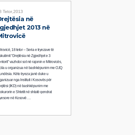
8 Tetor,2013
rejtësia në
gjedhjet 2013 në
itrovicë
trovicë, 18 tetor – Seria e tryezave të
skutimit “Drejtësia në Zgjedhjet e 3
ntorit” vazhdoi sot në rajonin e Mitrovicës,
cila u organizua në bashkëpunim me OJQ
ndësia. Këto tryeza janë duke u
ganizuar nga Instituti i Kosovës për
ejtësi (IKD) në bashkëpunim me
okurorin e Shtetit në shtatë qendrat
yesore në Kosovë….