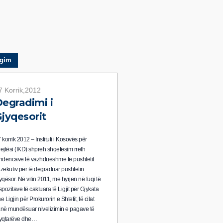
gim
7 Korrik,2012
egradimi i
jyqesorit
 korrik 2012 – Instituti i Kosovës për
ejtësi (IKD) shpreh shqetësim rreth
ndencave të vazhdueshme të pushtetit
zekutiv për të degraduar pushtetin
yqësor. Në vitin 2011, me hyrjen në fuqi të
spozitave të caktuara të Ligjit për Gjykata
e Ligjin për Prokurorin e Shtetit, të cilat
në mundësuar nivelizimin e pagave të
jyqtarëve dhe…