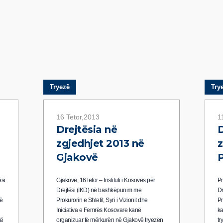
Tryezë
Try
16 Tetor,2013
1
Drejtësia në
D
zgjedhjet 2013 në
z
Gjakovë
P
ësi
Gjakovë, 16 tetor – Instituti i Kosovës për
Pr
Drejtësi (IKD) në bashkëpunim me
Dr
të
Prokurorin e Shtetit, Syri i Vizionit dhe
Pr
Iniciativa e Femrës Kosovare kanë
ka
të
organizuar të mërkurën në Gjakovë tryezën
tr