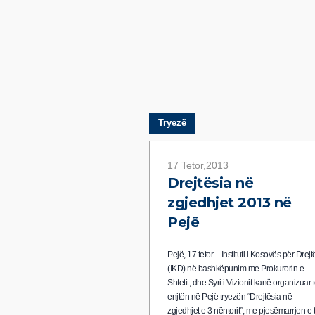
Tryezë
17 Tetor,2013
Drejtësia në
zgjedhjet 2013 në
Pejë
Pejë, 17 tetor – Instituti i Kosovës për Drejt
(IKD) në bashkëpunim me Prokurorin e
Shtetit, dhe Syri i Vizionit kanë organizuar 
enjtën në Pejë tryezën “Drejtësia në
zgjedhjet e 3 nëntorit”, me pjesëmarrjen e 