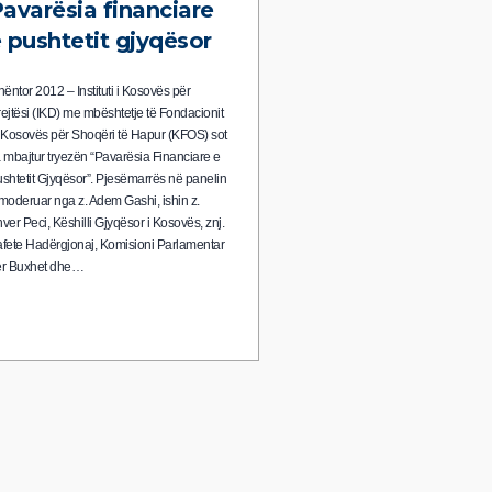
avarësia financiare
 pushtetit gjyqësor
nëntor 2012 – Instituti i Kosovës për
ejtësi (IKD) me mbështetje të Fondacionit
 Kosovës për Shoqëri të Hapur (KFOS) sot
 mbajtur tryezën “Pavarësia Financiare e
shtetit Gjyqësor”. Pjesëmarrës në panelin
moderuar nga z. Adem Gashi, ishin z.
ver Peci, Këshilli Gjyqësor i Kosovës, znj.
fete Hadërgjonaj, Komisioni Parlamentar
ër Buxhet dhe…