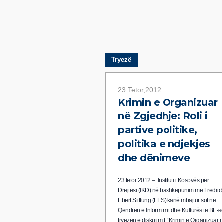
Tryezë
23 Tetor,2012
Krimin e Organizuar
në Zgjedhje: Roli i
partive politike,
politika e ndjekjes
dhe dënimeve
23 tetor 2012 – Instituti i Kosovës për
Drejtësi (IKD) në bashkëpunim me Fredric
Ebert Stiftung (FES) kanë mbajtur sot në
Qendrën e Informimit dhe Kulturës të BE-s
tryezën e diskutimit: “Krimin e Organizuar 