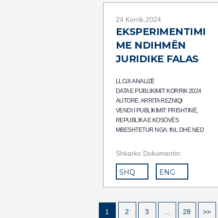
24 Korrik,2024
EKSPERIMENTIMI
ME NDIHMËN
JURIDIKE FALAS
LLOJI: ANALIZË
DATA E PUBLIKIMIT: KORRIK 2024
AUTORE: ARRITA REZNIQI
VENDI I PUBLIKIMIT: PRISHTINË,
REPUBLIKA E KOSOVËS
MBESHTETUR NGA: INL DHE NED
Shkarko Dokumentin:
SHQ
ENG
1
2
3
…
28
>>