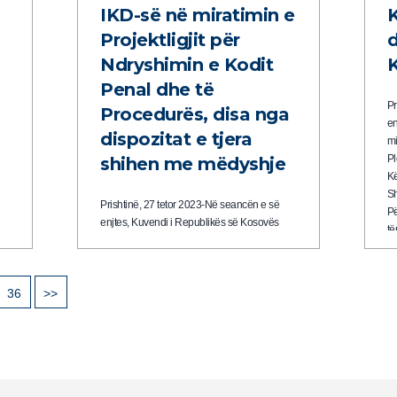
IKD-së në miratimin e
Projektligjit për
d
Ndryshimin e Kodit
Penal dhe të
Pr
Procedurës, disa nga
en
dispozitat e tjera
mi
Pl
shihen me mëdyshje
Kë
Sh
Prishtinë, 27 tetor 2023-Në seancën e së
Pë
enjtes, Kuvendi i Republikës së Kosovës
të
miratoi në lexim të dytë Projektligjet për
ku
 i
Plotësimin dhe Ndryshimin e Kodit Penal
t
dhe Kodit të Procedurës Penale të
36
>>
ve
Republikës së Kosovës. Me miratimin e
këtyre Projektligjeve, Kuvendi ka miratuar në
tërësi edhe amendamentet e propozuara
nga Komisioni për Legjislacion, Mandate,
Imunitete,…