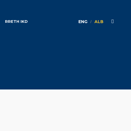
RRETH IKD
ENG
ALB