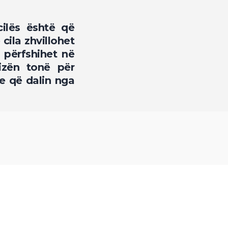
ilës është që
cila zhvillohet
 përfshihet në
izën tonë për
e që dalin nga