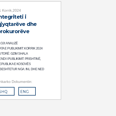
1 Korrik,2024
ntegriteti i
jyqtarëve dhe
rokurorëve
LOJI: ANALIZË
ATA E PUBLIKIMIT: KORRIK 2024
UTORË: GZIM SHALA
NDI I PUBLIKIMIT: PRISHTINË,
EPUBLIKA E KOSOVËS
BESHTETUR NGA: INL DHE NED
hkarko Dokumentin:
SHQ
ENG