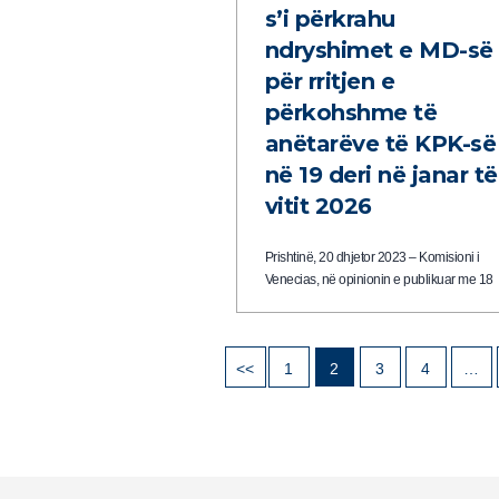
s’i përkrahu
ndryshimet e MD-së
për rritjen e
përkohshme të
anëtarëve të KPK-së
në 19 deri në janar të
vitit 2026
Prishtinë, 20 dhjetor 2023 – Komisioni i
Venecias, në opinionin e publikuar me 18
dhjetor 2023 për Projektligjin e ri për
Këshillin Prokurorial të Kosovës (KPK), nuk
ka mbështetur ndryshimet e reja sa i përke
<<
1
2
3
4
…
rritjes së përkohshme të numrit të anëtarë
në KPK në 19 anëtarë deri në janar të vitit
2026, ndryshime këto…