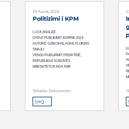
19 Korrik,2024
1
Politizimi i KPM
I
g
LLOJI: ANALIZË
p
DATA E PUBLIKIMIT: KORRIK 2024
AUTORË: GZIM SHALA DHE FLORIAN
L
SMAJLI
D
VENDI I PUBLIKIMIT: PRISHTINË,
A
REPUBLIKA E KOSOVËS
VE
MBESHTETUR NGA: RBF
R
M
Shkarko Dokumentin:
S
SHQ