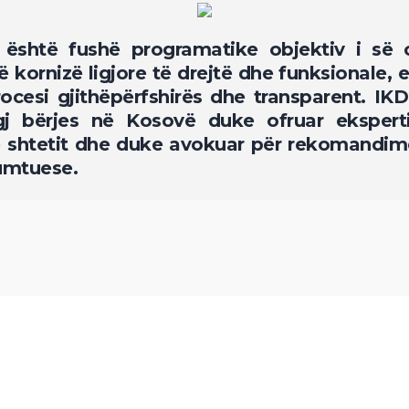
është fushë programatike objektiv i së c
 kornizë ligjore të drejtë dhe funksionale, e 
ocesi gjithëpërfshirës dhe transparent. IKD
igj bërjes në Kosovë duke ofruar ekspert
 e shtetit dhe duke avokuar për rekomandim
umtuese.