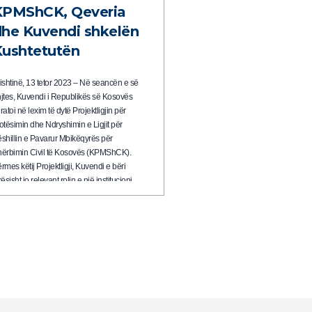
KPMShCK, Qeveria
he Kuvendi shkelën
Kushtetutën
ishtinë, 13 tetor 2023 – Në seancën e së
jtes, Kuvendi i Republikës së Kosovës
ratoi në lexim të dytë Projektligjin për
otësimin dhe Ndryshimin e Ligjit për
shillin e Pavarur Mbikëqyrës për
ërbimin Civil të Kosovës (KPMShCK).
rmes këtij Projektligji, Kuvendi e bëri
rësisht jo relevant rolin e një institucioni
azi gjyqësor siç është…