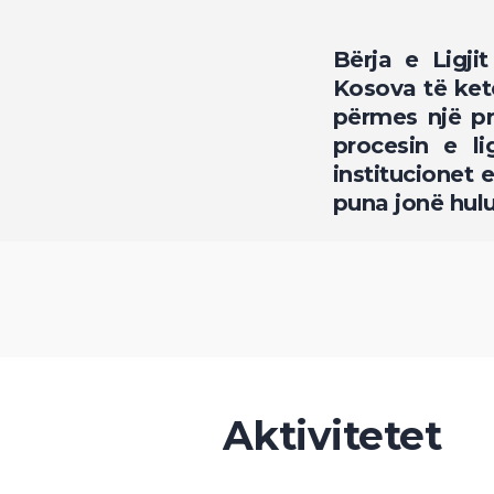
Bërja e Ligjit
Kosova të ketë
përmes një pr
procesin e l
institucionet
puna jonë hul
Aktivitetet