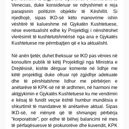
Venecias, duke konsideruar se ndryshimet e reja
paraqisnin politizim objektiv të Këshillit. Si
rrjedhojë, sipas IKD-së këto manovrime ishin
vështirë të kalueshme në Gjykatën Kushtetuese,
nëse eventualisht edhe ky Projektligj i nënshtrohet
vlerësimit të kushtetutshmërisë nga ana e Gjykatës
Kushtetuese me përmbajtjen që e ka aktualisht.
Në anën tjetër, duhet theksuar se IKD pas vënies në
konsultim publik të këtij Projektligji nga Ministria e
Drejtësisë, kishte dërguar komente në lidhje me
këtë projektligj duke ofruar një zgjidhje adekuate
dhe të përshtatshme lidhur me përbërjen e
anëtarëve të KPK-së në të ardhmen, në harmoni me
aktgjykimin e Gjykatës Kushtetuese ku me vendimin
e kësaj të fundit veçse është humbur mundësia e
shkurtimit të mandateve të anëtarëve aktual. Sipas
IKD-së, në mënyrë që të shmangej përbërja
“
korporatiste
”, por edhe të bëhej balancimi në mes
të përfaqësuesve të prokurorëve dhe kuvendit, KPK