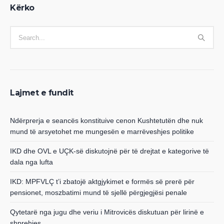
Kërko
Lajmet e fundit
Ndërprerja e seancës konstituive cenon Kushtetutën dhe nuk
mund të arsyetohet me mungesën e marrëveshjes politike
IKD dhe OVL e UÇK-së diskutojnë për të drejtat e kategorive të
dala nga lufta
IKD: MPFVLÇ t’i zbatojë aktgjykimet e formës së prerë për
pensionet, moszbatimi mund të sjellë përgjegjësi penale
Qytetarë nga jugu dhe veriu i Mitrovicës diskutuan për lirinë e
shprehjes