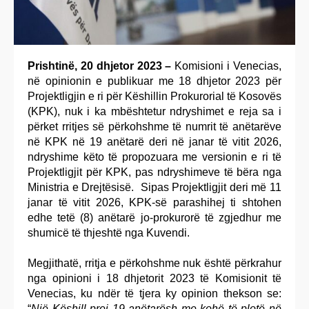
Prishtinë, 20 dhjetor 2023 –
Komisioni i Venecias,
në opinionin e publikuar me 18 dhjetor 2023 për
Projektligjin e ri për Këshillin Prokurorial të Kosovës
(KPK), nuk i ka mbështetur ndryshimet e reja sa i
përket rritjes së përkohshme të numrit të anëtarëve
në KPK në 19 anëtarë deri në janar të vitit 2026,
ndryshime këto të propozuara me versionin e ri të
Projektligjit për KPK, pas ndryshimeve të bëra nga
Ministria e Drejtësisë. Sipas Projektligjit deri më
11
janar të vitit 2026, KPK-së parashihej ti shtohen
edhe tetë (8) anëtarë jo-prokurorë të zgjedhur me
shumicë të thjeshtë nga Kuvendi.
Megjithatë, rritja e përkohshme nuk është përkrahur
nga opinioni i 18 dhjetorit 2023 të Komisionit të
Venecias, ku ndër të tjera ky opinion thekson se:
“
Një Këshill prej 19 anëtarësh me kohë të plotë në