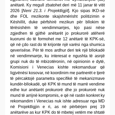
anëtarë. Ky rregull zbatohet deri më 11 janar të vitit
2026 [
Neni 21.3. i Projektligjit
]. Kjo sipas IKD-së
dhe FOL rrezikonte skajshmërisht politizimin e
Këshillit, duke përfshirë rrezikun për bllokim të
tërësishëm të vendimmarrjes, kjo pasi nëse
zgjedhen të gjithë anëtarët jo prokurorë atëherë
kuorumi do të formohet me 12 anëtarë të KPK-së,
që në çdo rast do të krijonte një varësi nga shumica
qeverisëse. Për të mos ardhur deri tek një bllokadë
në vendimmarrje, ku interesat e ngushta të asnjë
grupi nuk do të mbizotëronin, në opinionin e dytë,
Komisioni i Venecias kishte rekomanduar që
ligjvënësi kosovar, në koordinim me partnerët e tjerë
të përcaktojë parametra specifikë të mekanizmave
kundër-bllokadë, që KPK të mund të marrë vendime
edhe kur anëtarët prokurorë dhe jo prokurorë nuk
mund të arrijnë kompromis, e që në rastin konkret ky
rekomandim i Venecias nuk ishte adresuar nga MD
në Projektligjin e ri, as në përbërjen prej 19
anëtarëve as kur KPK do të mbetej vetëm me shtatë