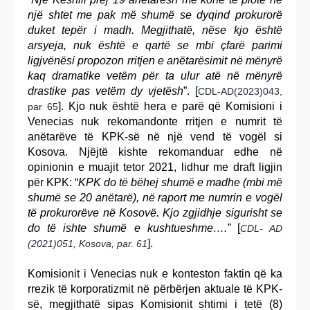
një shtet me pak më shumë se dyqind prokurorë
duket tepër i madh. Megjithatë, nëse kjo është
arsyeja, nuk është e qartë se mbi çfarë parimi
ligjvënësi propozon rritjen e anëtarësimit në mënyrë
kaq dramatike vetëm për ta ulur atë në mënyrë
drastike pas vetëm dy vjetësh
”. [
CDL-AD(2023)043,
]. Kjo nuk është hera e parë që Komisioni i
par 65
Venecias nuk rekomandonte rritjen e numrit të
anëtarëve të KPK-së në një vend të vogël si
Kosova. Njëjtë kishte rekomanduar edhe në
opinionin e muajit tetor 2021, lidhur me draft ligjin
për KPK: “
KPK do të bëhej shumë e madhe (mbi më
shumë se 20 anëtarë), në raport me numrin e vogël
të prokurorëve në Kosovë. Kjo zgjidhje sigurisht se
do të ishte shumë e kushtueshme….”
[
CDL- AD
].
(2021)051, Kosova, par. 61
Komisionit i Venecias nuk e konteston faktin që ka
rrezik të korporatizmit në përbërjen aktuale të KPK-
së, megjithatë sipas Komisionit shtimi i tetë (8)