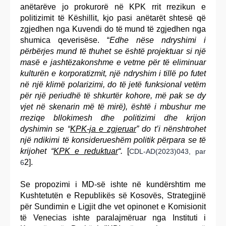
anëtarëve jo prokurorë në KPK rrit rrezikun e
politizimit të Këshillit, kjo pasi anëtarët shtesë që
zgjedhen nga Kuvendi do të mund të zgjedhen nga
shumica qeverisëse. “
Edhe nëse ndryshimi i
përbërjes mund të thuhet se është projektuar si një
masë e jashtëzakonshme e vetme për të eliminuar
kulturën e korporatizmit, një ndryshim i tillë po futet
në një klimë polarizimi, do të jetë funksional vetëm
për një periudhë të shkurtër kohore, më pak se dy
vjet në skenarin më të mirë), është i mbushur me
rreziqe bllokimesh dhe politizimi dhe krijon
dyshimin se “
KPK-ja e zgjeruar
” do t’i nënshtrohet
një ndikimi të konsiderueshëm politik përpara se të
krijohet “
KPK e reduktuar
“.
[
CDL-AD(2023)043, par
2].
6
Se propozimi i MD-së ishte në kundërshtim me
Kushtetutën e Republikës së Kosovës, Strategjinë
për Sundimin e Ligjit dhe vet opinonet e Komisionit
të Venecias ishte paralajmëruar nga Instituti i