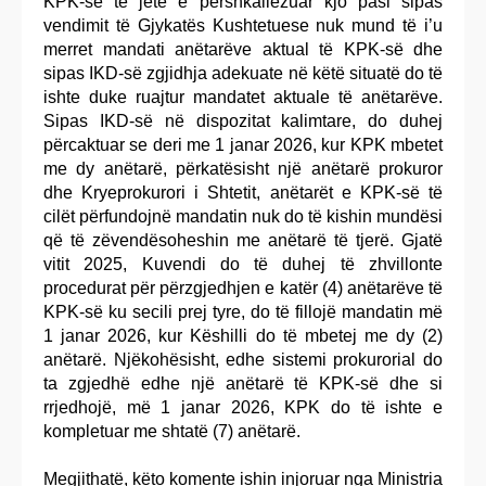
KPK-së të jetë e përshkallëzuar kjo pasi sipas
vendimit të Gjykatës Kushtetuese nuk mund të i’u
merret mandati anëtarëve aktual të KPK-së dhe
sipas IKD-së zgjidhja adekuate në këtë situatë do të
ishte duke ruajtur mandatet aktuale të anëtarëve.
Sipas IKD-së në dispozitat kalimtare, do duhej
përcaktuar se deri me 1 janar 2026, kur KPK mbetet
me dy anëtarë, përkatësisht një anëtarë prokuror
dhe Kryeprokurori i Shtetit, anëtarët e KPK-së të
cilët përfundojnë mandatin nuk do të kishin mundësi
që të zëvendësoheshin me anëtarë të tjerë. Gjatë
vitit 2025, Kuvendi do të duhej të zhvillonte
procedurat për përzgjedhjen e katër (4) anëtarëve të
KPK-së ku secili prej tyre, do të fillojë mandatin më
1 janar 2026, kur Këshilli do të mbetej me dy (2)
anëtarë. Njëkohësisht, edhe sistemi prokurorial do
ta zgjedhë edhe një anëtarë të KPK-së dhe si
rrjedhojë, më 1 janar 2026, KPK do të ishte e
kompletuar me shtatë (7) anëtarë.
Megjithatë, këto komente ishin injoruar nga Ministria