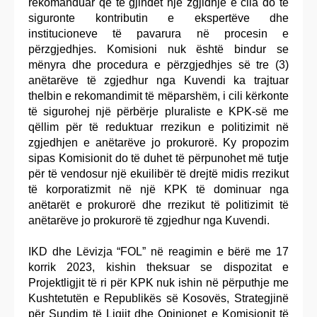
rekomanduar që të gjindet një zgjidhje e cila do të
siguronte kontributin e ekspertëve dhe
institucioneve të pavarura në procesin e
përzgjedhjes. Komisioni nuk është bindur se
mënyra dhe procedura e përzgjedhjes së tre (3)
anëtarëve të zgjedhur nga Kuvendi ka trajtuar
thelbin e rekomandimit të mëparshëm, i cili kërkonte
të sigurohej një përbërje pluraliste e KPK-së me
qëllim për të reduktuar rrezikun e politizimit në
zgjedhjen e anëtarëve jo prokurorë. Ky propozim
sipas Komisionit do të duhet të përpunohet më tutje
për të vendosur një ekuilibër të drejtë midis rrezikut
të korporatizmit në një KPK të dominuar nga
anëtarët e prokurorë dhe rrezikut të politizimit të
anëtarëve jo prokurorë të zgjedhur nga Kuvendi.
IKD dhe Lëvizja “FOL” në reagimin e bërë me 17
korrik 2023, kishin theksuar se dispozitat e
Projektligjit të ri për KPK nuk ishin në përputhje me
Kushtetutën e Republikës së Kosovës, Strategjinë
për Sundim të Ligjit dhe Opinionet e Komisionit të