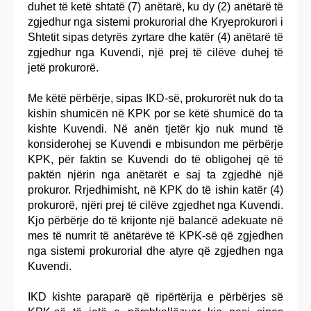
duhet të ketë shtatë (7) anëtarë, ku dy (2) anëtarë të
zgjedhur nga sistemi prokurorial dhe Kryeprokurori i
Shtetit sipas detyrës zyrtare dhe katër (4) anëtarë të
zgjedhur nga Kuvendi, një prej të cilëve duhej të
jetë prokurorë.
Me këtë përbërje, sipas IKD-së, prokurorët nuk do ta
kishin shumicën në KPK por se këtë shumicë do ta
kishte Kuvendi. Në anën tjetër kjo nuk mund të
konsiderohej se Kuvendi e mbisundon me përbërje
KPK, për faktin se Kuvendi do të obligohej që të
paktën njërin nga anëtarët e saj ta zgjedhë një
prokuror. Rrjedhimisht, në KPK do të ishin katër (4)
prokurorë, njëri prej të cilëve zgjedhet nga Kuvendi.
Kjo përbërje do të krijonte një balancë adekuate në
mes të numrit të anëtarëve të KPK-së që zgjedhen
nga sistemi prokurorial dhe atyre që zgjedhen nga
Kuvendi.
IKD kishte paraparë që ripërtërija e përbërjes së