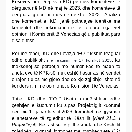
Kosovës për Drejtësi (IKD) përmes komenteve të
dërguara në MD në maj të 2023, dhe komenteve të
dërguara grupit punues në qershor 2023. Analiza
dhe komentet e IKD, janë pothuajse identike me
komentet dhe rekomandimet e ofruara nga vet
opinioni i Komisionit të Venecias që u publikua para
disa ditësh.
Për më tepër, IKD dhe Lëvizja “FOL” kishin reaguar
edhe publikisht
, ku
me reagimin e 17 korrikut 2023
theksohej se përbërja me numër kaq të madh të
anëtarëve të KPK-së, nuk është hasur as në vendet
e rajonit e as më gjerë dhe se kjo zgjidhje ishte në
kundërshtim me opinionet e Komisionit të Venecias.
Tutje, IKD dhe “FOL” kishin kundërshtuar edhe
çështjen e kuorumit ku sipas Projektligjit kuorumi
deri më 11 janar të vitit 2026, formohet me gjysmën
e anëtarëve të zgjedhur të Këshillit [
Neni 21.3. i
Projektligjit
]. Në rast se të gjithë anëtarët e Këshillit
zgjedhën, kuorumi formohet me dymbëdhjetë (12)