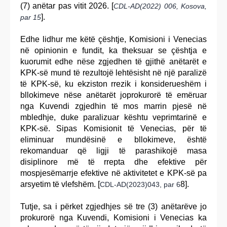
(7) anëtar pas vitit 2026. [
CDL-AD(2022) 006, Kosova,
].
par 15
Edhe lidhur me këtë çështje, Komisioni i Venecias
në opinionin e fundit, ka theksuar se çështja e
kuorumit edhe nëse zgjedhen të gjithë anëtarët e
KPK-së mund të rezultojë lehtësisht në një paralizë
të KPK-së, ku ekziston rrezik i konsiderueshëm i
bllokimeve nëse anëtarët joprokurorë të emëruar
nga Kuvendi zgjedhin të mos marrin pjesë në
mbledhje, duke paralizuar kështu veprimtarinë e
KPK-së. Sipas Komisionit të Venecias, për të
eliminuar mundësinë e bllokimeve, është
rekomanduar që ligji të parashikojë masa
disiplinore më të rrepta dhe efektive për
mospjesëmarrje efektive në aktivitetet e KPK-së pa
arsyetim të vlefshëm. [
8].
CDL-AD(2023)043, par 6
Tutje, sa i përket zgjedhjes së tre (3) anëtarëve jo
prokurorë nga Kuvendi, Komisioni i Venecias ka