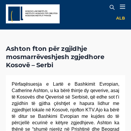
ALB
Ashton fton për zgjidhje
mosmarrëveshjesh zgjedhore
Kosovë – Serbi
Përfaqësuesja e Lartë e Bashkimit Evropian,
Catherine Ashton, u ka bërë thirrje dy qeverive, asaj
të Kosovës dhe Qeverisë së Serbisë, që edhe sot t’i
zgjidhin të gjitha çështjet e hapura lidhur me
zgjedhjet lokale në Kosovë, njofton KTV.Ajo ka bërë
të ditur se Bashkimi Evropian me kujdes do të
përcjellë ecurinë e këtyre zgjedhjeve. Ashton ka
thënë se “shumë njerëz në Prishtinë dhe Beograd