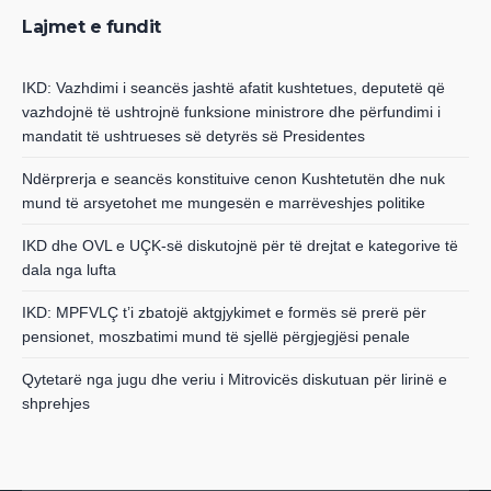
Lajmet e fundit
IKD: Vazhdimi i seancës jashtë afatit kushtetues, deputetë që
vazhdojnë të ushtrojnë funksione ministrore dhe përfundimi i
mandatit të ushtrueses së detyrës së Presidentes
Ndërprerja e seancës konstituive cenon Kushtetutën dhe nuk
mund të arsyetohet me mungesën e marrëveshjes politike
IKD dhe OVL e UÇK-së diskutojnë për të drejtat e kategorive të
dala nga lufta
IKD: MPFVLÇ t’i zbatojë aktgjykimet e formës së prerë për
pensionet, moszbatimi mund të sjellë përgjegjësi penale
Qytetarë nga jugu dhe veriu i Mitrovicës diskutuan për lirinë e
shprehjes