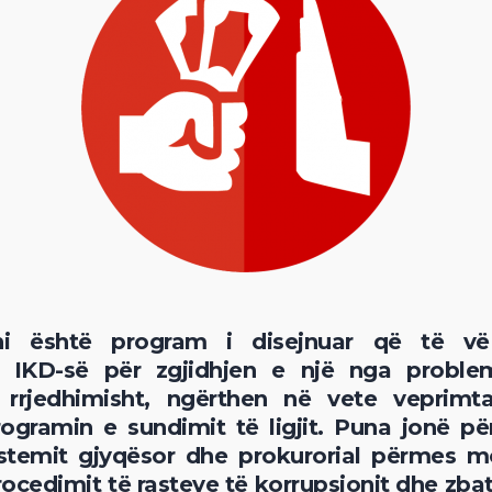
oni është program i disejnuar që të v
e IKD-së për zgjidhjen e një nga probl
rrjedhimisht, ngërthen në vete veprimta
rogramin e sundimit të ligjit. Puna jonë p
istemit gjyqësor dhe prokurorial përmes m
rocedimit të rasteve të korrupsionit dhe zbati