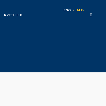
ENG
ALB
RRETH IKD