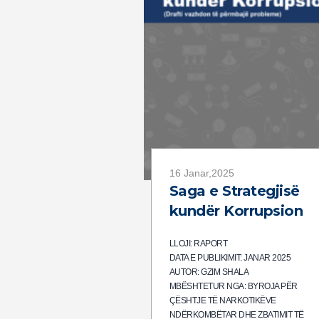
16 Janar,2025
Saga e Strategjisë
kundër Korrupsion
LLOJI: RAPORT
DATA E PUBLIKIMIT: JANAR 2025
AUTOR: GZIM SHALA
MBËSHTETUR NGA: BYROJA PËR
ÇËSHTJE TË NARKOTIKËVE
NDËRKOMBËTAR DHE ZBATIMIT TË