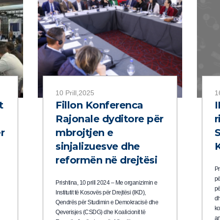
10 Prill,2025
1
t
Fillon Konferenca
I
Rajonale dyditore për
r
r
mbrojtjen e
S
sinjalizuesve dhe
K
reformën në drejtësi
Pr
pë
Prishtina, 10 prill 2024 – Me organizimin e
pë
Institutit të Kosovës për Drejtësi (IKD),
dh
Qendrës për Studimin e Demokracisë dhe
ko
Qeverisjes (CSDG) dhe Koalicionit të
an