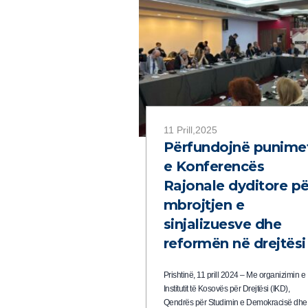
11 Prill,2025
Përfundojnë punime
e Konferencës
Rajonale dyditore pë
mbrojtjen e
sinjalizuesve dhe
reformën në drejtësi
Prishtinë, 11 prill 2024 – Me organizimin e
Institutit të Kosovës për Drejtësi (IKD),
Qendrës për Studimin e Demokracisë dhe