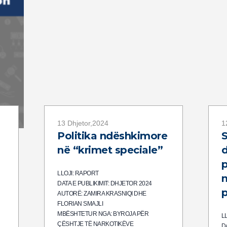
13 Dhjetor,2024
1
Politika ndëshkimore
S
në “krimet speciale”
LLOJI: RAPORT
n
DATA E PUBLIKIMIT: DHJETOR 2024
p
AUTORË: ZAMIRA KRASNIQI DHE
FLORIAN SMAJLI
MBËSHTETUR NGA: BYROJA PËR
L
ÇËSHTJE TË NARKOTIKËVE
D