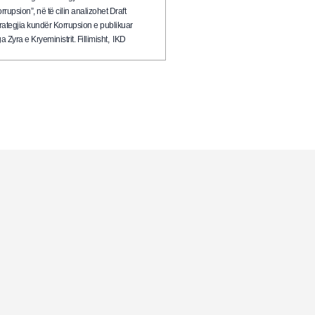
rrupsion”, në të cilin analizohet Draft
rategjia kundër Korrupsion e publikuar
a Zyra e Kryeministrit. Fillimisht, IKD
ekson faktin…