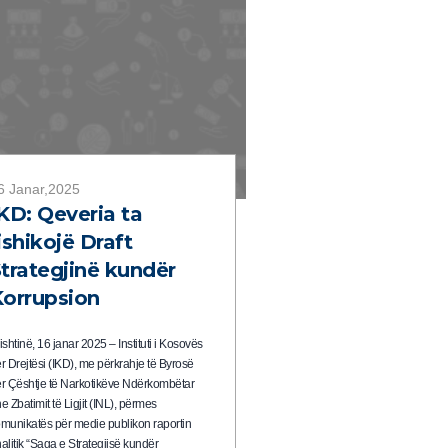
6 Janar,2025
KD: Qeveria ta
ishikojë Draft
trategjinë kundër
orrupsion
ishtinë, 16 janar 2025 – Instituti i Kosovës
r Drejtësi (IKD), me përkrahje të Byrosë
r Çështje të Narkotikëve Ndërkombëtar
e Zbatimit të Ligjit (INL), përmes
munikatës për medie publikon raportin
alitik “Saga e Strategjisë kundër