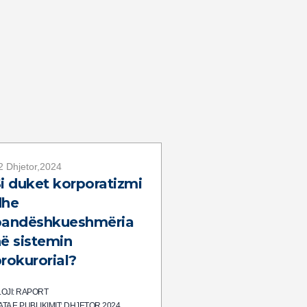
2 Dhjetor,2024
i duket korporatizmi
dhe
pandëshkueshmëria
ë sistemin
rokurorial?
LOJI: RAPORT
ATA E PUBLIKIMIT: DHJETOR 2024