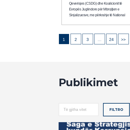
Qeverisjes (CSDG) dhe Koalicionit të
Evropës Juglindore për Mbrojtjen e
Sinjalizuesve, me përkrahje të National
Endowment for Democracy (NED) dhe
fondeve programatike të Misionit të
Kombeve të Bashkuara në Kosovë, ka
vazhduar punimet “Konferenca rajonale p
1
2
3
…
24
>>
mbrojtjen e sinjalizuesve,…
Publikimet
FILTRO