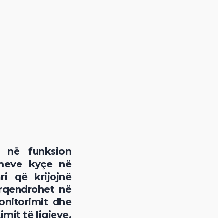
ë në funksion
emeve kyçe në
ri që krijojnë
ërqendrohet në
onitorimit dhe
mit të ligjeve,