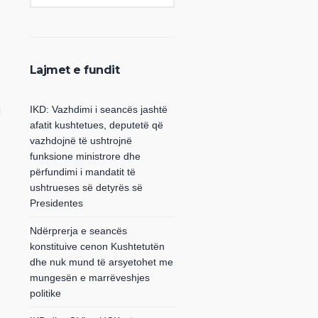
Lajmet e fundit
IKD: Vazhdimi i seancës jashtë
afatit kushtetues, deputetë që
vazhdojnë të ushtrojnë
funksione ministrore dhe
përfundimi i mandatit të
ushtrueses së detyrës së
Presidentes
Ndërprerja e seancës
konstituive cenon Kushtetutën
dhe nuk mund të arsyetohet me
mungesën e marrëveshjes
politike