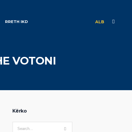
RRETH IKD
ALB
HE VOTONI
Kërko