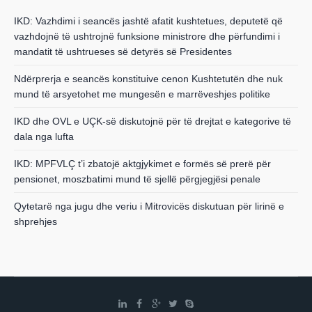
IKD: Vazhdimi i seancës jashtë afatit kushtetues, deputetë që
vazhdojnë të ushtrojnë funksione ministrore dhe përfundimi i
mandatit të ushtrueses së detyrës së Presidentes
Ndërprerja e seancës konstituive cenon Kushtetutën dhe nuk
mund të arsyetohet me mungesën e marrëveshjes politike
IKD dhe OVL e UÇK-së diskutojnë për të drejtat e kategorive të
dala nga lufta
IKD: MPFVLÇ t’i zbatojë aktgjykimet e formës së prerë për
pensionet, moszbatimi mund të sjellë përgjegjësi penale
Qytetarë nga jugu dhe veriu i Mitrovicës diskutuan për lirinë e
shprehjes