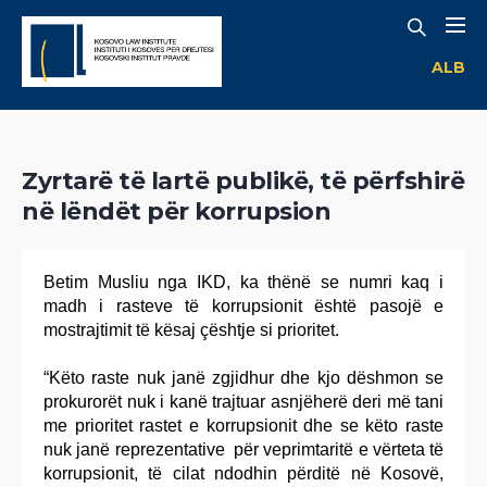
ALB
Zyrtarë të lartë publikë, të përfshirë
në lëndët për korrupsion
Betim Musliu nga IKD, ka thënë se numri kaq i
madh i rasteve të korrupsionit është pasojë e
mostrajtimit të kësaj çështje si prioritet.
“Këto raste nuk janë zgjidhur dhe kjo dëshmon se
prokurorët nuk i kanë trajtuar asnjëherë deri më tani
me prioritet rastet e korrupsionit dhe se këto raste
nuk janë reprezentative për veprimtaritë e vërteta të
korrupsionit, të cilat ndodhin përditë në Kosovë,