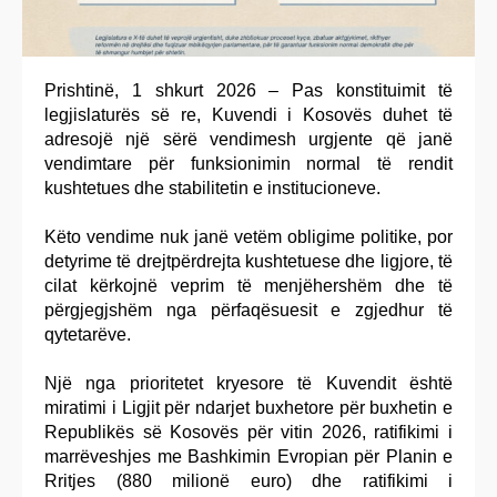
Prishtinë, 1 shkurt 2026 – Pas konstituimit të
legjislaturës së re, Kuvendi i Kosovës duhet të
adresojë një sërë vendimesh urgjente që janë
vendimtare për funksionimin normal të rendit
kushtetues dhe stabilitetin e institucioneve.
Këto vendime nuk janë vetëm obligime politike, por
detyrime të drejtpërdrejta kushtetuese dhe ligjore, të
cilat kërkojnë veprim të menjëhershëm dhe të
përgjegjshëm nga përfaqësuesit e zgjedhur të
qytetarëve.
Një nga prioritetet kryesore të Kuvendit është
miratimi i Ligjit për ndarjet buxhetore për buxhetin e
Republikës së Kosovës për vitin 2026, ratifikimi i
marrëveshjes me Bashkimin Evropian për Planin e
Rritjes (880 milionë euro) dhe ratifikimi i