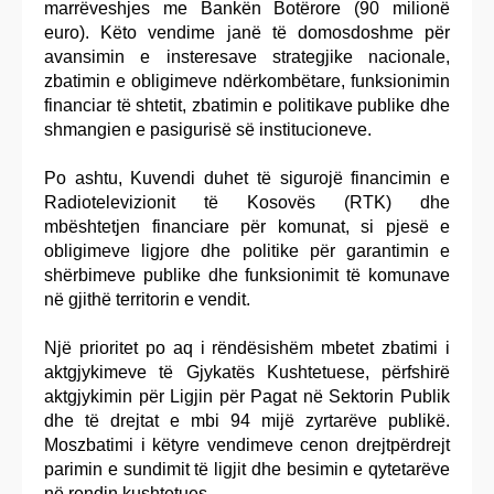
marrëveshjes me Bankën Botërore (90 milionë
euro). Këto vendime janë të domosdoshme për
avansimin e insteresave strategjike nacionale,
zbatimin e obligimeve ndërkombëtare, funksionimin
financiar të shtetit, zbatimin e politikave publike dhe
shmangien e pasigurisë së institucioneve.
Po ashtu, Kuvendi duhet të sigurojë financimin e
Radiotelevizionit të Kosovës (RTK) dhe
mbështetjen financiare për komunat, si pjesë e
obligimeve ligjore dhe politike për garantimin e
shërbimeve publike dhe funksionimit të komunave
në gjithë territorin e vendit.
Një prioritet po aq i rëndësishëm mbetet zbatimi i
aktgjykimeve të Gjykatës Kushtetuese, përfshirë
aktgjykimin për Ligjin për Pagat në Sektorin Publik
dhe të drejtat e mbi 94 mijë zyrtarëve publikë.
Moszbatimi i këtyre vendimeve cenon drejtpërdrejt
parimin e sundimit të ligjit dhe besimin e qytetarëve
në rendin kushtetues.