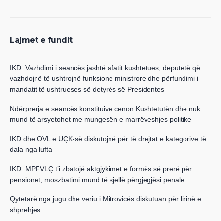
Lajmet e fundit
IKD: Vazhdimi i seancës jashtë afatit kushtetues, deputetë që
vazhdojnë të ushtrojnë funksione ministrore dhe përfundimi i
mandatit të ushtrueses së detyrës së Presidentes
Ndërprerja e seancës konstituive cenon Kushtetutën dhe nuk
mund të arsyetohet me mungesën e marrëveshjes politike
IKD dhe OVL e UÇK-së diskutojnë për të drejtat e kategorive të
dala nga lufta
IKD: MPFVLÇ t’i zbatojë aktgjykimet e formës së prerë për
pensionet, moszbatimi mund të sjellë përgjegjësi penale
Qytetarë nga jugu dhe veriu i Mitrovicës diskutuan për lirinë e
shprehjes