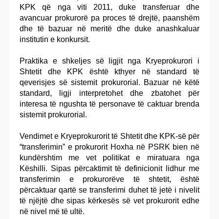
KPK që nga viti 2011, duke transferuar dhe
avancuar prokurorë pa proces të drejtë, paanshëm
dhe të bazuar në meritë dhe duke anashkaluar
institutin e konkursit.
Praktika e shkeljes së ligjit nga Kryeprokurori i
Shtetit dhe KPK është kthyer në standard të
qeverisjes së sistemit prokurorial. Bazuar në këtë
standard, ligji interpretohet dhe zbatohet për
interesa të ngushta të personave të caktuar brenda
sistemit prokurorial.
Vendimet e Kryeprokurorit të Shtetit dhe KPK-së për
“transferimin” e prokurorit Hoxha në PSRK bien në
kundërshtim me vet politikat e miratuara nga
Këshilli. Sipas përcaktimit të definicionit lidhur me
transferimin e prokurorëve të shtetit, është
përcaktuar qartë se transferimi duhet të jetë i nivelit
të njëjtë dhe sipas kërkesës së vet prokurorit edhe
në nivel më të ultë.