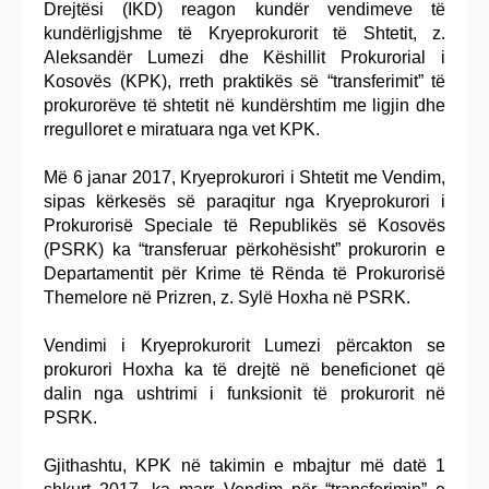
Drejtësi (IKD) reagon kundër vendimeve të
kundërligjshme të Kryeprokurorit të Shtetit, z.
Aleksandër Lumezi dhe Këshillit Prokurorial i
Kosovës (KPK), rreth praktikës së “transferimit” të
prokurorëve të shtetit në kundërshtim me ligjin dhe
rregulloret e miratuara nga vet KPK.
Më 6 janar 2017, Kryeprokurori i Shtetit me Vendim,
sipas kërkesës së paraqitur nga Kryeprokurori i
Prokurorisë Speciale të Republikës së Kosovës
(PSRK) ka “transferuar përkohësisht” prokurorin e
Departamentit për Krime të Rënda të Prokurorisë
Themelore në Prizren, z. Sylë Hoxha në PSRK.
Vendimi i Kryeprokurorit Lumezi përcakton se
prokurori Hoxha ka të drejtë në beneficionet që
dalin nga ushtrimi i funksionit të prokurorit në
PSRK.
Gjithashtu, KPK në takimin e mbajtur më datë 1