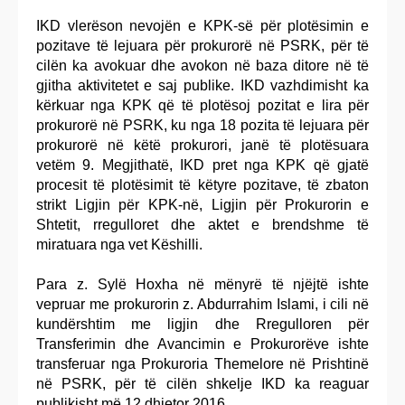
IKD vlerëson nevojën e KPK-së për plotësimin e
pozitave të lejuara për prokurorë në PSRK, për të
cilën ka avokuar dhe avokon në baza ditore në të
gjitha aktivitetet e saj publike. IKD vazhdimisht ka
kërkuar nga KPK që të plotësoj pozitat e lira për
prokurorë në PSRK, ku nga 18 pozita të lejuara për
prokurorë në këtë prokurori, janë të plotësuara
vetëm 9. Megjithatë, IKD pret nga KPK që gjatë
procesit të plotësimit të këtyre pozitave, të zbaton
strikt Ligjin për KPK-në, Ligjin për Prokurorin e
Shtetit, rregulloret dhe aktet e brendshme të
miratuara nga vet Këshilli.
Para z. Sylë Hoxha në mënyrë të njëjtë ishte
vepruar me prokurorin z. Abdurrahim Islami, i cili në
kundërshtim me ligjin dhe Rregulloren për
Transferimin dhe Avancimin e Prokurorëve ishte
transferuar nga Prokuroria Themelore në Prishtinë
në PSRK, për të cilën shkelje IKD ka reaguar
publikisht më 12 dhjetor 2016.