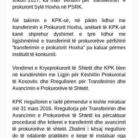
shkurt 2017, ka marr Vendim për “transferimin” e
prokurorit Sylë Hoxha në PSRK.
Në takimin e KPK-së, në pikën lidhur me
transferimin e Prokurorit Hoxha, anëtarë të KPK-së
kanë shprehur dyshimet e tyre lidhur me
ligjshmërinë e transferimit të prokurorëve përfshirë
“transferimin e prokurorit Hoxha” pa kaluar përmes
institutit të konkursit.
Vendimet e Kryeprokurorit të Shtetit dhe KPK bien
në kundërshtim me Ligjin për Këshillin Prokurorial
të Kosovës dhe Rregulloren për Transferimin dhe
Avancimin e Prokurorëve të Shtetit.
KPK rregulloren e lartë përmendur e kishte miratuar
më 31 mars 2016. Rregullorja për Transferimin dhe
Avancimin e Prokurorëve të Shtetit ka përcaktuar
procedurat dhe kriteret e transferimit dhe avancimit
të prokurorëve të shtetit. Zbatimi i kësaj rregullore
do të ndalonte praktikën e keqe të instaluar nga