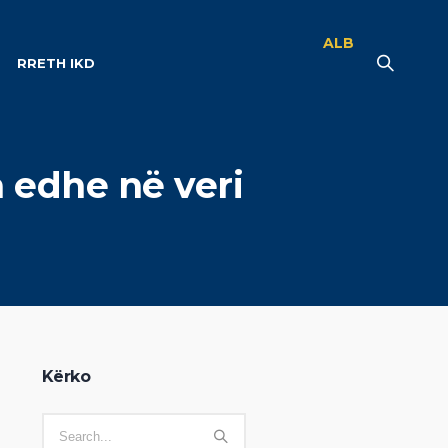
ALB
RRETH IKD
a edhe në veri
Kërko