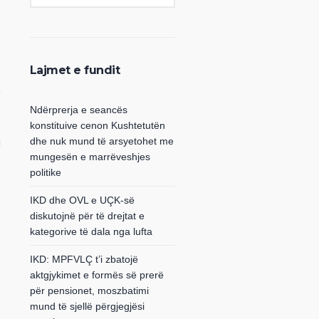
Lajmet e fundit
Ndërprerja e seancës
konstituive cenon Kushtetutën
dhe nuk mund të arsyetohet me
mungesën e marrëveshjes
politike
IKD dhe OVL e UÇK-së
diskutojnë për të drejtat e
kategorive të dala nga lufta
IKD: MPFVLÇ t’i zbatojë
aktgjykimet e formës së prerë
për pensionet, moszbatimi
mund të sjellë përgjegjësi