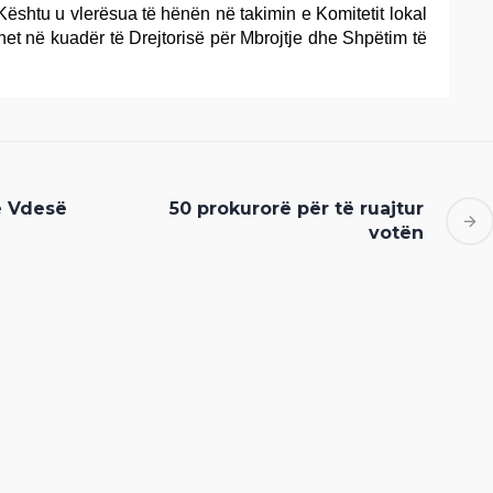
Kështu u vlerësua të hënën në takimin e Komitetit lokal
het në kuadër të Drejtorisë për Mbrojtje dhe Shpëtim të
ë Vdesë
50 prokurorë për të ruajtur
votën