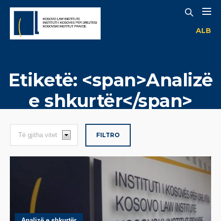
ALB
Etiketë: <span>Analizë
e shkurtër</span>
FILTRO
Analizë e shkurtër