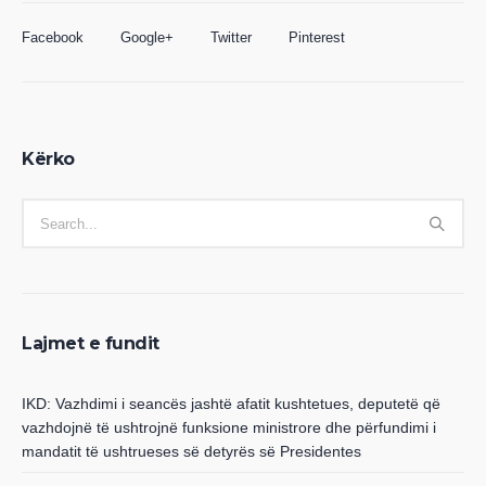
Facebook
Google+
Twitter
Pinterest
Kërko
Lajmet e fundit
IKD: Vazhdimi i seancës jashtë afatit kushtetues, deputetë që
vazhdojnë të ushtrojnë funksione ministrore dhe përfundimi i
mandatit të ushtrueses së detyrës së Presidentes