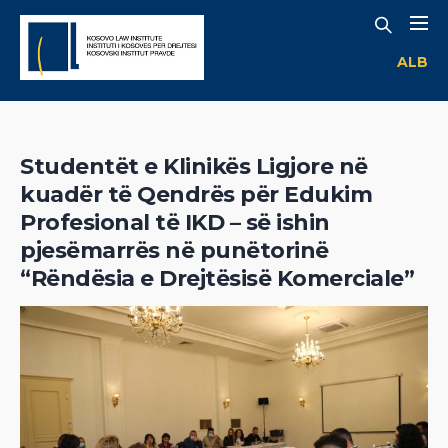
ALB
Studentët e Klinikës Ligjore në
kuadër të Qendrës për Edukim
Profesional të IKD – së ishin
pjesëmarrës në punëtorinë
“Rëndësia e Drejtësisë Komerciale”