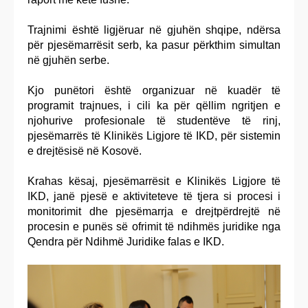
Trajnimi është ligjëruar në gjuhën shqipe, ndërsa
për pjesëmarrësit serb, ka pasur përkthim simultan
në gjuhën serbe.
Kjo punëtori është organizuar në kuadër të
programit trajnues, i cili ka për qëllim ngritjen e
njohurive profesionale të studentëve të rinj,
pjesëmarrës të Klinikës Ligjore të IKD, për sistemin
e drejtësisë në Kosovë.
Krahas kësaj, pjesëmarrësit e Klinikës Ligjore të
IKD, janë pjesë e aktiviteteve të tjera si procesi i
monitorimit dhe pjesëmarrja e drejtpërdrejtë në
procesin e punës së ofrimit të ndihmës juridike nga
Qendra për Ndihmë Juridike falas e IKD.