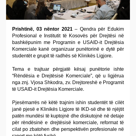
Prishtinë, 03 nëntor 2021
– Qendra për Edukim
Profesional e Institutit të Kosovës për Drejtësi në
bashkëpunim me Programin e USAID-it Drejtësia
Komerciale kanë organizuar punëtorinë e dytë për
studentët e grupit të radhës së Klinikës Ligjore.
Tema e trajtuar përgjatë kësaj punëtorie ishte
“Rëndësia e Drejtësisë Komerciale”, që u ligjërua
nga znj. Vjosa Shkodra, zv. Drejtoreshë e Programit
të USAID-it Drejtësia Komerciale.
Pjesëmarrës në këtë trajnim ishin studentët të cilët
janë pjesë e Klinikës Ligjore të IKD-së dhe të njëjtit
patën mundësi të kuptojnë dhe diskutojnë në detaje
për rëndësinë e drejtësisë komerciale, reformat të
cilat po zbatohen dhe perspektivën profesionale në
raport me këtë fushë.