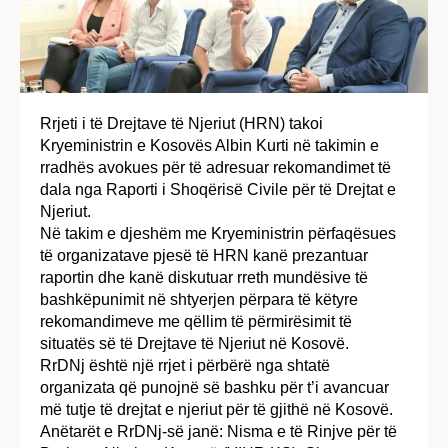
Rrjeti i të Drejtave të Njeriut (HRN) takoi
Kryeministrin e Kosovës Albin Kurti në takimin e
rradhës avokues për të adresuar rekomandimet të
dala nga Raporti i Shoqërisë Civile për të Drejtat e
Njeriut.
Në takim e djeshëm me Kryeministrin përfaqësues
të organizatave pjesë të HRN kanë prezantuar
raportin dhe kanë diskutuar rreth mundësive të
bashkëpunimit në shtyerjen përpara të këtyre
rekomandimeve me qëllim të përmirësimit të
situatës së të Drejtave të Njeriut në Kosovë.
RrDNj është një rrjet i përbërë nga shtatë
organizata që punojnë së bashku për t’i avancuar
më tutje të drejtat e njeriut për të gjithë në Kosovë.
Anëtarët e RrDNj-së janë: Nisma e të Rinjve për të