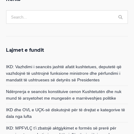
Lajmet e fundit
IKD: Vazhdimi i seancës jashtë afatit kushtetues, deputetë që
vazhdojnë të ushtrojnë funksione ministrore dhe përfundimi i
mandatit të ushtrueses së detyrës së Presidentes
Ndërprerja e seancës konstituive cenon Kushtetutën dhe nuk
mund të arsyetohet me mungesën e marrëveshjes politike
IKD dhe OVL e UÇK-së diskutojnë për të drejtat e kategorive të
dala nga lufta
IKD: MPFVLÇ t’i zbatojë aktgjykimet e formës së prerë për