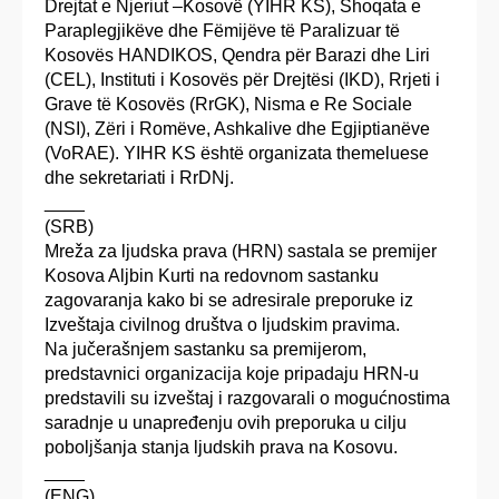
Drejtat e Njeriut –Kosovë (YIHR KS), Shoqata e
Paraplegjikëve dhe Fëmijëve të Paralizuar të
Kosovës HANDIKOS, Qendra për Barazi dhe Liri
(CEL), Instituti i Kosovës për Drejtësi (IKD), Rrjeti i
Grave të Kosovës (RrGK), Nisma e Re Sociale
(NSI), Zëri i Romëve, Ashkalive dhe Egjiptianëve
(VoRAE). YIHR KS është organizata themeluese
dhe sekretariati i RrDNj.
____
(SRB)
Mreža za ljudska prava (HRN) sastala se premijer
Kosova Aljbin Kurti na redovnom sastanku
zagovaranja kako bi se adresirale preporuke iz
Izveštaja civilnog društva o ljudskim pravima.
Na jučerašnjem sastanku sa premijerom,
predstavnici organizacija koje pripadaju HRN-u
predstavili su izveštaj i razgovarali o mogućnostima
saradnje u unapređenju ovih preporuka u cilju
poboljšanja stanja ljudskih prava na Kosovu.
____
(ENG)