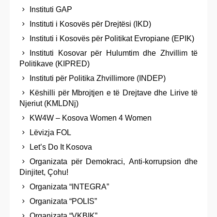
Instituti GAP
Instituti i Kosovës për Drejtësi (IKD)
Instituti i Kosovës për Politikat Evropiane (EPIK)
Instituti Kosovar pёr Hulumtim dhe Zhvillim tё
Politikave (KIPRED)
Instituti për Politika Zhvillimore (INDEP)
Këshilli për Mbrojtjen e të Drejtave dhe Lirive të
Njeriut (KMLDNj)
KW4W – Kosova Women 4 Women
Lëvizja FOL
Let’s Do It Kosova
Organizata për Demokraci, Anti-korrupsion dhe
Dinjitet, Çohu!
Organizata “INTEGRA”
Organizata “POLIS”
Organizata “VKBIK”