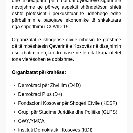
dhe të detajuara, për t’u ofruar qytetarëve sigurinë e
nevojshme që përveç aspektit shëndetësor, shteti
është plotësisht i përkushtuar të udhëheqë edhe
përballimin e pasojave ekonomike të shkaktuara
nga shpërthimi i COVID-19.
Organizatat e shoqërisë civile mbesin të gatshme
që të mbështesin Qeverinë e Kosovës në dizajnimin
ose zbatimin e çfarëdo mase në të cilat kapacitetet
tona vlerësohen të dobishme.
Organizatat përkrahëse:
Demokraci për Zhvillim (D4D)
Demokraci Plus (D+)
Fondacioni Kosovar për Shoqëri Civile (KCSF)
Grupi për Studime Juridike dhe Politike (GLPS)
GWY/YMCA
Instituti Demokratik i Kosovës (KDI)