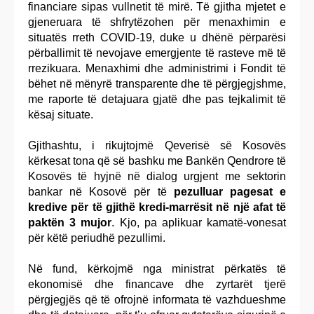
financiare sipas vullnetit të mirë. Të gjitha mjetet e
gjeneruara të shfrytëzohen për menaxhimin e
situatës rreth COVID-19, duke u dhënë përparësi
përballimit të nevojave emergjente të rasteve më të
rrezikuara. Menaxhimi dhe administrimi i Fondit të
bëhet në mënyrë transparente dhe të përgjegjshme,
me raporte të detajuara gjatë dhe pas tejkalimit të
kësaj situate.
Gjithashtu, i rikujtojmë Qeverisë së Kosovës
kërkesat tona që së bashku me Bankën Qendrore të
Kosovës të hyjnë në dialog urgjent me sektorin
bankar në Kosovë për të
pezulluar pagesat e
kredive për të gjithë kredi-marrësit në një afat të
paktën 3 mujor
. Kjo, pa aplikuar kamatë-vonesat
për këtë periudhë pezullimi.
Në fund, kërkojmë nga ministrat përkatës të
ekonomisë dhe financave dhe zyrtarët tjerë
përgjegjës që të ofrojnë informata të vazhdueshme