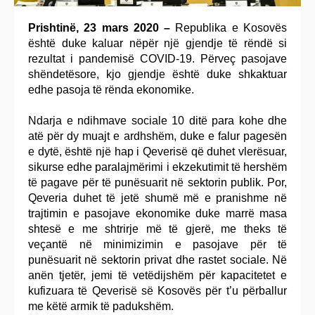
Prishtinë, 23 mars 2020 –
Republika e Kosovës
është duke kaluar nëpër një gjendje të rëndë si
rezultat i pandemisë COVID-19. Përveç pasojave
shëndetësore, kjo gjendje është duke shkaktuar
edhe pasoja të rënda ekonomike.
Ndarja e ndihmave sociale 10 ditë para kohe dhe
atë për dy muajt e ardhshëm, duke e falur pagesën
e dytë, është një hap i Qeverisë që duhet vlerësuar,
sikurse edhe paralajmërimi i ekzekutimit të hershëm
të pagave për të punësuarit në sektorin publik. Por,
Qeveria duhet të jetë shumë më e pranishme në
trajtimin e pasojave ekonomike duke marrë masa
shtesë e me shtrirje më të gjerë, me theks të
veçantë në minimizimin e pasojave për të
punësuarit në sektorin privat dhe rastet sociale. Në
anën tjetër, jemi të vetëdijshëm për kapacitetet e
kufizuara të Qeverisë së Kosovës për t’u përballur
me këtë armik të padukshëm.