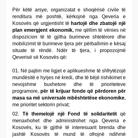
Për këtë arsye, organizatat e shoqërisë civile të
renditura më poshtë, kërkojnë nga Qeveria e
Kosovës që urgjentisht të
hartojë dhe zbatojë një
plan emergjent ekonomik,
me qëllim të vënies në
dispozicion të të gjitha burimeve shtetërore dhe
mobilizimit të burimeve tjera për përballimin e kësaj
situate të rëndë. Ndër të tjera, i propozojmë
Qeverisë së Kosovës që:
Në pajtim me ligjet e aplikueshme të shfrytëzojë
mundësitë e hyrjes në kredi, dhe të bëjë rishikimet e
nevojshme buxhetore dhe të prioriteteve
programore,
për të krijuar fonde që përdoren për
masa sa më universale mbështetëse ekonomike
,
me prioritet sektorin privat;
Të themelojë një Fond të solidaritetit
që
menaxhohet dhe administrohet nga Qeveria e
Kosovës, ku të gjithë të interesuarit brenda dhe
jashtë Kosovës të mund të ofrojnë ndihmë