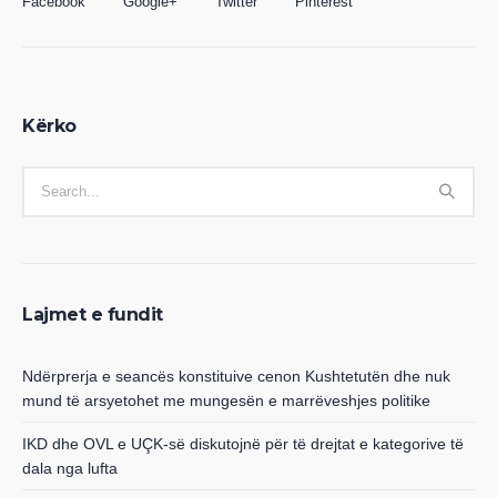
Facebook
Google+
Twitter
Pinterest
Kërko
Lajmet e fundit
Ndërprerja e seancës konstituive cenon Kushtetutën dhe nuk
mund të arsyetohet me mungesën e marrëveshjes politike
IKD dhe OVL e UÇK-së diskutojnë për të drejtat e kategorive të
dala nga lufta