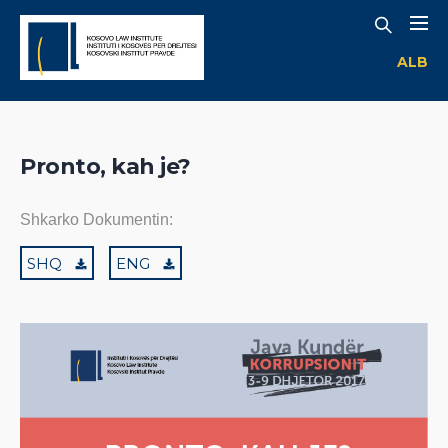
ALB
Pronto, kah je?
Shkarko Dokumentin:
SHQ
ENG